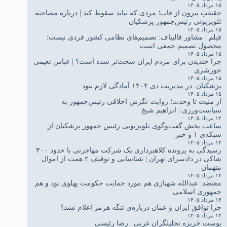
۱۵ مرداد ۱۴۰۵
حقیقتِ بیرون از قاب؛ مردی که نباید سقوط کند | درباره مصاحبه
تلویزیونی رئیس‌جمهور پزشکیان
۱۵ مرداد ۱۴۰۵
فیلم | مشاور قالیباف: تصمیم‌های نظامی کشور فردی نیست؛
محصول تصمیم جمعی است
۱۵ مرداد ۱۴۰۵
چرا خندیدن برای مردم ایران سخت‌تر شده است؟ | عباس نعیمی
جورشری
۱۵ مرداد ۱۴۰۵
پزشکیان: در مدیریت دی ۱۴۰۴ آمادگی لازم نبود
۱۵ مرداد ۱۴۰۵
از منیت تا وحدت؛ روایت نگرش اخلاقی رئیس‌جمهور به
سیاست‌ورزی | ابراهیم شیخ
۱۴ مرداد ۱۴۰۵
ساعت پخش گفت‌وگوی تلویزیونی رئیس جمهور پزشکیان از
شبکه‌ی ۱ و خبر
۱۴ مرداد ۱۴۰۵
رسیدگی به پرونده کلاهبرداری یک شرکت مهاجرتی با حدود ۳۰۰
شاکی در دادسرای تهران | شناسایی و توقیف ۲ همت از اموال
متهمان
۱۴ مرداد ۱۴۰۵
معتضد: عبدالله شهبازی هم مورد حمایت حکومت پهلوی بود و هم
جمهوری اسلامی
۱۴ مرداد ۱۴۰۵
چرا توافق ایران و عمان درباره‌ی تنگه هرمز اعلام نشد؟
۱۴ مرداد ۱۴۰۵
پوست خربزه تحلیلگران غربی | رضا رئیسی