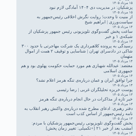
۱۵ مرداد ۱۴۰۵
پزشکیان: در مدیریت دی ۱۴۰۴ آمادگی لازم نبود
۱۵ مرداد ۱۴۰۵
از منیت تا وحدت؛ روایت نگرش اخلاقی رئیس‌جمهور به
سیاست‌ورزی | ابراهیم شیخ
۱۴ مرداد ۱۴۰۵
ساعت پخش گفت‌وگوی تلویزیونی رئیس جمهور پزشکیان از
شبکه‌ی ۱ و خبر
۱۴ مرداد ۱۴۰۵
رسیدگی به پرونده کلاهبرداری یک شرکت مهاجرتی با حدود ۳۰۰
شاکی در دادسرای تهران | شناسایی و توقیف ۲ همت از اموال
متهمان
۱۴ مرداد ۱۴۰۵
معتضد: عبدالله شهبازی هم مورد حمایت حکومت پهلوی بود و هم
جمهوری اسلامی
۱۴ مرداد ۱۴۰۵
چرا توافق ایران و عمان درباره‌ی تنگه هرمز اعلام نشد؟
۱۴ مرداد ۱۴۰۵
پوست خربزه تحلیلگران غربی | رضا رئیسی
۱۳ مرداد ۱۴۰۵
خبر تازه از مذاکرات در حال انجام درباره‌ی تنگه هرمز
۱۳ مرداد ۱۴۰۵
دفتر رهبری: ادعای مطرح شده درباره‌ی واکنش رهبر انقلاب به
نامه رئیس‌جمهور از اساس کذب است
۱۳ مرداد ۱۴۰۵
پخش گفت‌وگوی تلویزیونی رئیس‌جمهور پزشکیان با مردم:
امشب بعد از خبر ۲۱ [+تکمیلی: تغییر زمان پخش]
۱۳ مرداد ۱۴۰۵