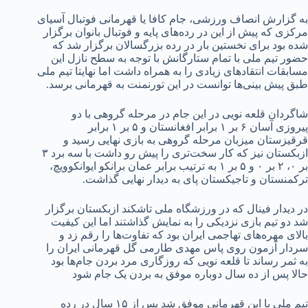
به گزارش انصاف ورزشی، جام کافا یا قهرمانی فوتبال آسیای
مرکزی که پیش از این در رده‌های پایه و فوتبال بانوان برگزار
شده بود برای نخستین بار در رده بزرگسالان برگزار شد که
حضور تیم ملی با تمام ستارگانش با توجه به سطح نازل این
مسابقات انتقادهای زیادی را به همراه داشت اما نهایتا تیم ملی
طبق پیش بینی‌ها توانست در این تورنمنت به قهرمانی برسد.
شاگردان قلعه نویی در این جام در مرحله گروهی با دو
پیروزی آسان ۶ بر ۱ برابر افغانستان و ۵ بر ۱ برابر
قرقیزستان میزبان مرحله گروهی به بازی نهایی رسید و
ازبکستان نیز که کار سخت‌تری را پیش رو داشت با سه برد ۳
بر ۰، ۲ بر ۰ و ۵ بر ۱ به ترتیب برابر عمان برانکو ایوانکوویچ،
ترکمنستان و تاجیکستان پای به دیدار نهایی گذاشت.
در دیدار فینال که در ورزشگاه ملی تاشکند ازبکستان برگزار
شد دو تیم بازی نزدیکی را به نمایش گذاشتند اما این کیفیت
بالای مهره‌های تهاجمی ایران بود که تفاوت‌ها را رقم زد و
سردار آزمون روی پاس مهدی طارمی گل قهرمانی ایران را
به ثمر رساند تا قلعه نویی که روزگاری مرد بردن جام‌ها بود
حالا پس از ده سال دوباره موفق به بردن یک جام شود
تیم ملی با این قهرمانی موفق شد پس از ۱۵ سال در رده