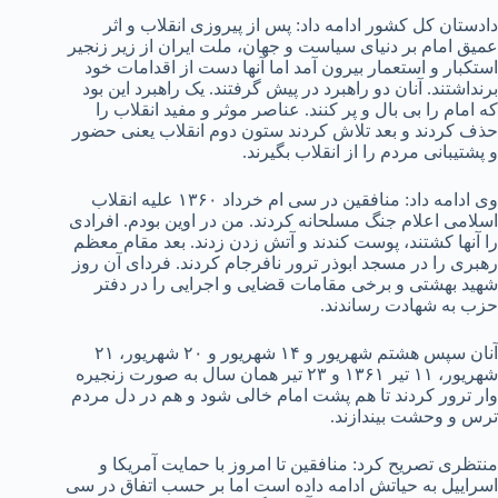
دادستان کل کشور ادامه داد: پس از پیروزی انقلاب و اثر
عمیق امام بر دنیای سیاست و جهان، ملت ایران از زیر زنجیر
استکبار و استعمار بیرون آمد اما آنها دست از اقدامات خود
برنداشتند. آنان دو راهبرد در پیش گرفتند. یک راهبرد این بود
که امام را بی بال و پر کنند. عناصر موثر و مفید انقلاب را
حذف کردند و بعد تلاش کردند ستون دوم انقلاب یعنی حضور
و پشتیبانی مردم را از انقلاب بگیرند.
وی ادامه داد: منافقین در سی ام خرداد ۱۳۶۰ علیه انقلاب
اسلامی اعلام جنگ مسلحانه کردند. من در اوین بودم. افرادی
را آنها کشتند، پوست کندند و آتش زدن زدند. بعد مقام معظم
رهبری را در مسجد ابوذر ترور نافرجام کردند. فردای آن روز
شهید بهشتی و برخی مقامات قضایی و اجرایی را در دفتر
حزب به شهادت رساندند.
آنان سپس هشتم شهریور و ۱۴ شهریور و ۲۰ شهریور، ۲۱
شهریور، ۱۱ تیر ۱۳۶۱ و ۲۳ تیر همان سال به صورت زنجیره
وار ترور کردند تا هم پشت امام خالی شود و هم در دل مردم
ترس و وحشت بیندازند.
منتظری تصریح کرد: منافقین تا امروز با حمایت آمریکا و
اسراییل به حیاتش ادامه داده است اما بر حسب اتفاق در سی