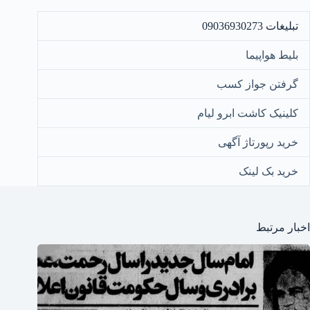
تبلیغات 09036930273
بلیط هواپیما
گرفتن جواز کسب
کلینیک کاشت ابرو لیام
خرید رپورتاژ آگهی
خرید بک لینک
اخبار مرتبط