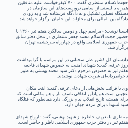
حجت‌الاسلام منتظری گفت: ۷۰۰ کیفرخواست علیه منافقین
همراه با لیستی از اسامی تروریست‌های این سازمان در
دستگاه قضایی تشکیل و به دادگاه فرستاده شد و به زودی
دادگاه بین المللی برای مجازات این جانیان برگزار خواهد شد.
ایسنا نوشت: «مراسم چهل و دومین سالگرد هفتم تیر ۱۳۶۰ با
حضور حجت الاسلام محمد جعفر منتظری در محل دفتر سابق
حزب جمهوری اسلامی واقع در چهارراه سرچشمه تهران
برگزار شد.
دادستان کل کشور طی سخنانی در این مراسم با گرامیداشت
روز عرفه، گفت: شهدای امنیت به خصوص شهدای فاجعه
هفتم تیر به خصوص مرحوم دکتر سید محمد بهشتی به طور
ناجوانمردانه‌ای شربت شهادت نوشیدند.
وی با قرائت بخش‌هایی از دعای غرفه، گفت: اینجا مکان
عجیبی است هم یادآور اتفاقی تاسف بار و هم مکانی است که
برای همیشه تاریخ انقلاب پیام بزرگی دارد همانطور که قتلگاه
سیدالشهداء برای مردم جهان دارد.
منتظری با تعریف خاطره از شهید بهشتی، گفت: ارواح شهدای
هفتم تیر در دفتر حزب جمهوری اسلامی ناظر و حاضر است.