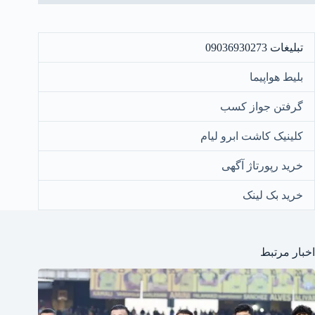
تبلیغات 09036930273
بلیط هواپیما
گرفتن جواز کسب
کلینیک کاشت ابرو لیام
خرید رپورتاژ آگهی
خرید بک لینک
اخبار مرتبط