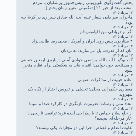
پخش گفت‌وگوی تلویزیونی رئیس‌جمهور پزشکیان با مردم:
امشب بعد از خبر ۲۱ [+تکمیلی: تغییر زمان پخش]
۱۳ مرداد ۱۴۰۵
ماجرای سر دادن شعار علیه آیت الله صادق شیرازی در کربلا چه
بود؟
۱۳ مرداد ۱۴۰۵
اگر تو دریادلی من اقیانوس‌دلم!
۱۳ مرداد ۱۴۰۵
۳ سناریوی پیش روی ایران و آمریکا | محمدرضا طالبی‌نژاد
۱۳ مرداد ۱۴۰۵
آنان که از قدرت، پل می‌سازند؛ نه نردبان
۱۳ مرداد ۱۴۰۵
گفت‌وگو با آیت الله مرتضی جوادی آملی درباره‌ی اربعین حسینی
و مسئله‌ی خون‌خواهی: انتقام نباید به شکستی برای نظام منجر
شود
۱۳ مرداد ۱۴۰۵
اعاده حیثیت از مذاکرات اصولی
۱۳ مرداد ۱۴۰۵
معماری حکمرانی محلی؛ تحلیلی بر تفویض اختیار از نگاه یک
شهروند
۱۳ مرداد ۱۴۰۵
اتحاد ملی و رسانه؛ ضرورت بازنگری در کارکرد صدا و سیما
۱۳ مرداد ۱۴۰۵
از خلع سلاح حماس تا بازطراحی آینده غزه؛ توافقی تاریخی یا
آغاز مرحله‌ای پیچیده؟
۱۳ مرداد ۱۴۰۵
تفاوت اعدام و قصاص؛ چرا این دو مجازات یکی نیستند؟
۱۳ مرداد ۱۴۰۵