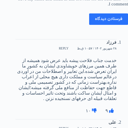
I comment.
فرستادن دیدگاه
فرزاد
۲۸ شهریور ۱۴۰۲ / ۱۰:۵۷ ق٫ظ
REPLY
خدمت جناب فلاحت پیشه باید عرض شود همیشه از
طرف همین مرزهای خویشاوندی ایشان به کشور ما
ایران تعرض شده.این تعابیر و اصطلاحات من در آوردی
درعالم سیاست و مملکت داری هیچ محلی از اعراب
نداره.بهتراست زمانی که در کشور تصمیمی ملی و
قاطع جهت حفاظت از منافع ملی گرفته میشه؛ایشان
و امثال ایشان ساکت باشند وتحت تاثیر احساسات و
تعلقات قبیله ای حرفهای نسنجیده نزنن .
۱۰
۹
علی