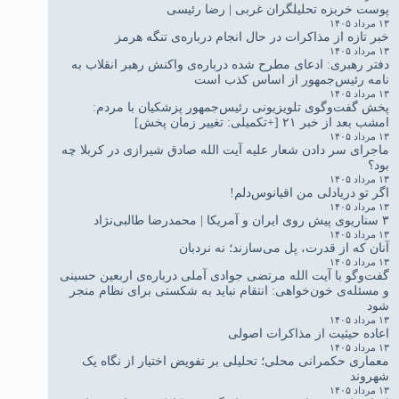
پوست خربزه تحلیلگران غربی | رضا رئیسی
۱۳ مرداد ۱۴۰۵
خبر تازه از مذاکرات در حال انجام درباره‌ی تنگه هرمز
۱۳ مرداد ۱۴۰۵
دفتر رهبری: ادعای مطرح شده درباره‌ی واکنش رهبر انقلاب به
نامه رئیس‌جمهور از اساس کذب است
۱۳ مرداد ۱۴۰۵
پخش گفت‌وگوی تلویزیونی رئیس‌جمهور پزشکیان با مردم:
امشب بعد از خبر ۲۱ [+تکمیلی: تغییر زمان پخش]
۱۳ مرداد ۱۴۰۵
ماجرای سر دادن شعار علیه آیت الله صادق شیرازی در کربلا چه
بود؟
۱۳ مرداد ۱۴۰۵
اگر تو دریادلی من اقیانوس‌دلم!
۱۳ مرداد ۱۴۰۵
۳ سناریوی پیش روی ایران و آمریکا | محمدرضا طالبی‌نژاد
۱۳ مرداد ۱۴۰۵
آنان که از قدرت، پل می‌سازند؛ نه نردبان
۱۳ مرداد ۱۴۰۵
گفت‌وگو با آیت الله مرتضی جوادی آملی درباره‌ی اربعین حسینی
و مسئله‌ی خون‌خواهی: انتقام نباید به شکستی برای نظام منجر
شود
۱۳ مرداد ۱۴۰۵
اعاده حیثیت از مذاکرات اصولی
۱۳ مرداد ۱۴۰۵
معماری حکمرانی محلی؛ تحلیلی بر تفویض اختیار از نگاه یک
شهروند
۱۳ مرداد ۱۴۰۵