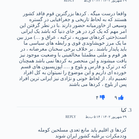
۲۹ شهریور ۱۴۰۲ / ۱۰:۲۲ ق٫ظ
REPLY
واقعا درست میگه . کردها بزرگترین قوم فاقد کشور
هستند که به لحاظ تاریخی و جغرافیایی در گستره
وسیعی از خاورمیانه حضور دارند .با در نطر گرفتن این
امر مهم که یک کرد در هر جای دنیا که باشد یک ایرانی
است(حتی کردهای سوریه ، ترکیه ، عراق و …) مرز بین
ما یک مرز خویشاوندی قوی و رابطه های سیاسی ما
باید پایدار باشند . بر خلاف برخی سخنان مغرضانه ، در
هر قوم و ملتی مطمئنا مخالفینی با وضعیت موجود نیز
یافت میشوند و این منحصر به کردها نمی باشد همچنان
که در ترک و فارس و بلوچ و …. اپوزیسیون های قسم
خورده ای داریم و این موضوع را نمیتوان به کل افراد
تعمیم داد . از لحاظ خونی و نژادی نیز ایرانی ترین افراد
پس از بلوچ ، کردها می باشند
۴
۹
کیا
۲۹ شهریور ۱۴۰۲ / ۵:۱۴ ب٫ظ
REPLY
کردها ی اقلیم یاید مانع تعدی مسلحین کومله
وددمکرات برعلیه کشور ایران شوند