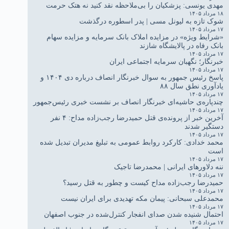
مهدی یونسی: پزشکیان را بی‌ملاحظه نقد کنید نه هتک حرمت
۱۸ مرداد ۱۴۰۵
شوک تازه به لیونل مسی | پدر اسطوره درگذشت
۱۷ مرداد ۱۴۰۵
«شرایط ویژه» در مزایده املاک بانک سرمایه و مزایده سهام
بانک رفاه در پالایشگاه شازند
۱۷ مرداد ۱۴۰۵
خبرنگار؛ نگهبان سرمایه اجتماعی ایران
۱۷ مرداد ۱۴۰۵
پاسخ رئیس جمهور به سوال خبرنگار انصاف درباره دی ۱۴۰۴ و
یادآوری نطق سال ۸۸
۱۷ مرداد ۱۴۰۵
چندپاره‌ی حاشیه‌ای خبرنگار انصاف بر نشست خبری رئیس‌جمهور
۱۷ مرداد ۱۴۰۵
آخرین خبر از پرونده‌ی قتل حمیدرضا رجب‌زاده مداح: ۴ نفر
دستگیر شدند
۱۷ مرداد ۱۴۰۵
محمد خدادی: کارکرد روابط عمومی به تبلیغ مدیران تبدیل شده
است
۱۷ مرداد ۱۴۰۵
ننه دلاورهای ایرانی | محمدرضا تاجیک
۱۷ مرداد ۱۴۰۵
حمیدرضا رجب‌زاده مداح کیست و چطور به قتل رسید؟
۱۷ مرداد ۱۴۰۵
محمدعلی سبحانی: پیمان مکه تهدیدی برای ایران نیست
۱۷ مرداد ۱۴۰۵
احتمال شنیده شدن صدای انفجار کنترل‌شده در جنوب اصفهان
۱۷ مرداد ۱۴۰۵