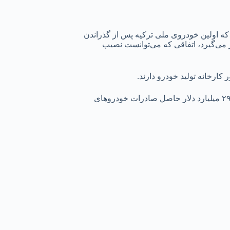
 که اولین خودروی ملی ترکیه پس از گذراندن
 می‌گیرد، اتفاقی که می‌توانست نصیب
کارخانه‌ تولید خودرو دارند.
ترکیه با تکیه بر تجربه مونتاژ خودروهای برندهای مهم و همچنین صادرات آنها، توانست اولین خودروی ملی خود به نام توگ T۱۰X را تولید کند. ۲۹ میلیارد دلار حاصل صادرات خودروهای