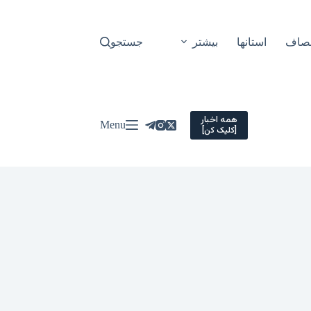
نصاف
استانها
بیشتر
جستجو
همه اخبار
Menu
[کلیک کن]