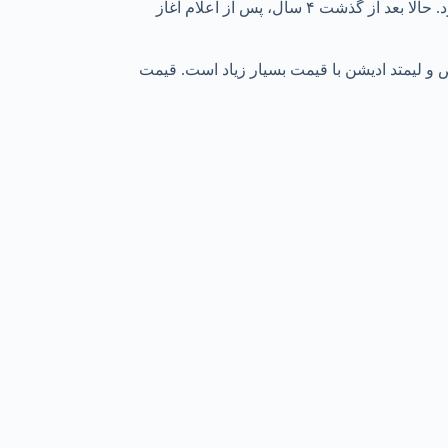
سایت خبرآنلاین نوشت: سال ۲۰۱۹، زمانی که ترکیه از اولین خودروهای ملی خود تحت برند “توگ” رونمایی کرد، در جهان بسیار سر و صدا کرد. حالا بعد از گذشت ۴ سال، پس از اعلام آغاز
ص و لیمتد ادیشن با قیمت بسیار زیاد است. قیمت