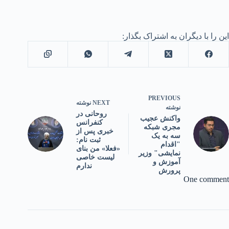
این را با دیگران به اشتراک بگذار:
PREVIOUS
NEXT
نوشته
نوشته
روحانی در
واکنش عجیب
کنفرانس
مجری شبکه
خبری پس از
سه به یک
ثبت نام:
"اقدام
«فعلا» من بنای
نمایشی" وزیر
لیست خاصی
آموزش‌ و
ندارم
پرورش
One comment