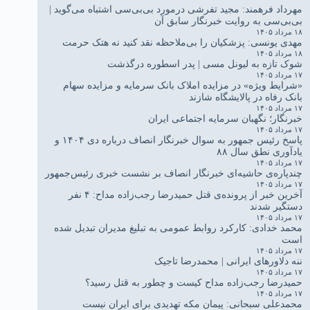
مهرداد فرهمند: مجید تفرشی درمورد بی‌بی‌سی اشتباه می‌گوید |
بی‌بی‌سی به روایت خبرنگار سابق آن
۱۸ مرداد ۱۴۰۵
مهدی یونسی: پزشکیان را بی‌ملاحظه نقد کنید نه هتک حرمت
۱۸ مرداد ۱۴۰۵
شوک تازه به لیونل مسی | پدر اسطوره درگذشت
۱۷ مرداد ۱۴۰۵
«شرایط ویژه» در مزایده املاک بانک سرمایه و مزایده سهام
بانک رفاه در پالایشگاه شازند
۱۷ مرداد ۱۴۰۵
خبرنگار؛ نگهبان سرمایه اجتماعی ایران
۱۷ مرداد ۱۴۰۵
پاسخ رئیس جمهور به سوال خبرنگار انصاف درباره دی ۱۴۰۴ و
یادآوری نطق سال ۸۸
۱۷ مرداد ۱۴۰۵
چندپاره‌ی حاشیه‌ای خبرنگار انصاف بر نشست خبری رئیس‌جمهور
۱۷ مرداد ۱۴۰۵
آخرین خبر از پرونده‌ی قتل حمیدرضا رجب‌زاده مداح: ۴ نفر
دستگیر شدند
۱۷ مرداد ۱۴۰۵
محمد خدادی: کارکرد روابط عمومی به تبلیغ مدیران تبدیل شده
است
۱۷ مرداد ۱۴۰۵
ننه دلاورهای ایرانی | محمدرضا تاجیک
۱۷ مرداد ۱۴۰۵
حمیدرضا رجب‌زاده مداح کیست و چطور به قتل رسید؟
۱۷ مرداد ۱۴۰۵
محمدعلی سبحانی: پیمان مکه تهدیدی برای ایران نیست