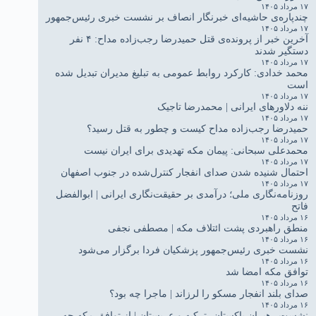
۱۷ مرداد ۱۴۰۵
چندپاره‌ی حاشیه‌ای خبرنگار انصاف بر نشست خبری رئیس‌جمهور
۱۷ مرداد ۱۴۰۵
آخرین خبر از پرونده‌ی قتل حمیدرضا رجب‌زاده مداح: ۴ نفر
دستگیر شدند
۱۷ مرداد ۱۴۰۵
محمد خدادی: کارکرد روابط عمومی به تبلیغ مدیران تبدیل شده
است
۱۷ مرداد ۱۴۰۵
ننه دلاورهای ایرانی | محمدرضا تاجیک
۱۷ مرداد ۱۴۰۵
حمیدرضا رجب‌زاده مداح کیست و چطور به قتل رسید؟
۱۷ مرداد ۱۴۰۵
محمدعلی سبحانی: پیمان مکه تهدیدی برای ایران نیست
۱۷ مرداد ۱۴۰۵
احتمال شنیده شدن صدای انفجار کنترل‌شده در جنوب اصفهان
۱۷ مرداد ۱۴۰۵
روزنامه‌نگاری ملی؛ درآمدی بر حقیقت‌نگاری ایرانی | ابوالفضل
فاتح
۱۶ مرداد ۱۴۰۵
منطق راهبردی پشت ائتلاف مکه | مصطفی نجفی
۱۶ مرداد ۱۴۰۵
نشست خبری رئیس‌جمهور پزشکیان فردا برگزار می‌شود
۱۶ مرداد ۱۴۰۵
توافق مکه امضا شد
۱۶ مرداد ۱۴۰۵
صدای بلند انفجار مسکو را لرزاند | ماجرا چه بود؟
۱۶ مرداد ۱۴۰۵
نشست رهبران پاکستان، ترکیه و عربستان | از توافق مکه چه