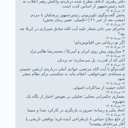
دفتر رهبری: ادعای مطرح شده درباره‌ی واکنش رهبر انقلاب به
نامه رئیس‌جمهور از اساس کذب است
۱۳ مرداد ۱۴۰۵
پخش گفت‌وگوی تلویزیونی رئیس‌جمهور پزشکیان با مردم:
امشب بعد از خبر ۲۱ [+تکمیلی: تغییر زمان پخش]
۱۳ مرداد ۱۴۰۵
ماجرای سر دادن شعار علیه آیت الله صادق شیرازی در کربلا چه
بود؟
۱۳ مرداد ۱۴۰۵
اگر تو دریادلی من اقیانوس‌دلم!
۱۳ مرداد ۱۴۰۵
۳ سناریوی پیش روی ایران و آمریکا | محمدرضا طالبی‌نژاد
۱۳ مرداد ۱۴۰۵
آنان که از قدرت، پل می‌سازند؛ نه نردبان
۱۳ مرداد ۱۴۰۵
گفت‌وگو با آیت الله مرتضی جوادی آملی درباره‌ی اربعین حسینی
و مسئله‌ی خون‌خواهی: انتقام نباید به شکستی برای نظام منجر
شود
۱۳ مرداد ۱۴۰۵
اعاده حیثیت از مذاکرات اصولی
۱۳ مرداد ۱۴۰۵
معماری حکمرانی محلی؛ تحلیلی بر تفویض اختیار از نگاه یک
شهروند
۱۳ مرداد ۱۴۰۵
اتحاد ملی و رسانه؛ ضرورت بازنگری در کارکرد صدا و سیما
۱۳ مرداد ۱۴۰۵
از خلع سلاح حماس تا بازطراحی آینده غزه؛ توافقی تاریخی یا
آغاز مرحله‌ای پیچیده؟