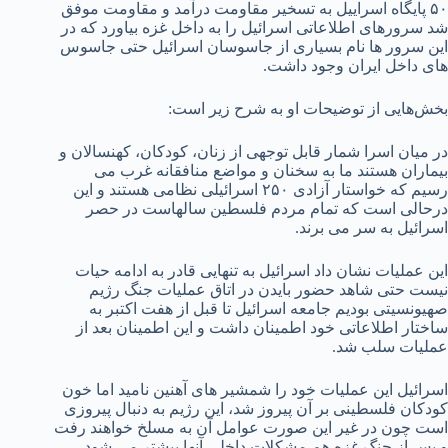
۵۰ پایگاه اسراییل به تسخیر مقاومت درآمد و مقاومت موفق
شد سرورهای اطلاعاتی اسرائیل را به داخل غزه بیاورد که در
این سرور ها نام بسیاری از جاسوسان اسرائیل حتی جاسوس
های داخل ایران وجود داشت.
بخش‌هایی از توضیحات او به شرح زیر است:
در میان اسرا شمار قابل توجهی از زنان، کودکان، کهنسالان و
بیماران هستند ما به سخنان و مواضع منافقانه غرب می
رسیم که خواستار آزادی ۲۵۰ اسرائیلی نظامی هستند و این
درحالی است که تمام مردم فلسطین سالهاست در حصر
اسرائیل به سر می برند.
این عملیات نشان داد اسرائیل به تنهایی قادر به ادامه حیات
نیست حتی شاهد حضور بایدن در اتاق عملیات جنگ رژیم
صهیونسیتی بودیم جامعه اسرائیل تا قبل از هفت اکتبر به
ساختار اطلاعاتی خود اطمینان داشت و این اطمینان بعد از
عملیات سلب شد.
اسرائیل این عملیات خود را شمشیر های آهنین نامید اما خون
کودکان فلسطینی بر آن پیروز شد، این رژیم به دنبال پیروزی
است چون در غیر این صورت عوامل آن به مسلخ خواهند رفت
و پس از جنگ غزه هم مشکلات داخلی آنها بیشتر می شود.