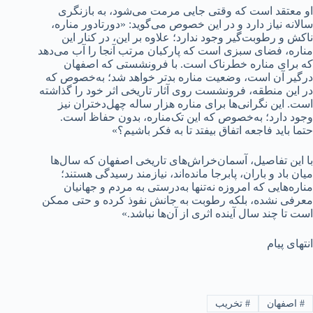
او معتقد است که وقتی جایی مرمت می‌شود، به بازنگری
سالانه نیاز دارد و در این خصوص می‌گوید: «دورتادور مناره،
ناکش و رطوبت‌گیر وجود ندارد؛ علاوه بر این، در کنار این
مناره، فضای سبزی است که پارکبان مرتب آنجا را آب می‌‌دهد
که برای مناره خطرناک است. با فرونشستی که اصفهان
درگیر آن است، وضعیت مناره بدتر خواهد شد؛ به‌خصوص که
در این منطقه، فرونشست روی آثار تاریخی اثر خود را گذاشته
است. این نگرانی‌ها برای مناره هزار ساله چهل‌دختران نیز
وجود دارد؛ به‌خصوص که این تک‌مناره، بدون حفاظ است.
حتما باید فاجعه اتفاق بیفتد تا به فکر باشیم؟»
با این تفاصیل، آسمان‌خراش‌های تاریخی اصفهان که سال‌ها
میان باد و باران، پابرجا مانده‌اند، نیازمند رسیدگی هستند؛
مناره‌هایی که امروزه نه‌تنها به‌درستی به مردم و جهانیان
معرفی نشده، بلکه رطوبت به جانش نفوذ کرده و حتی ممکن
است تا چند سال آینده اثری از آن‌ها نباشد.»
انتهای پیام
#
اصفهان
#
تخریب