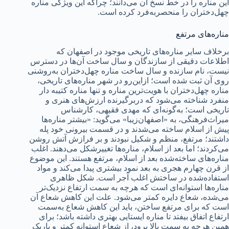
این مناره را در خط نسخ آن می‌دانند؛ چراکه این ویژگی مناره
چهل‌دختران را منحصربه‌فرد کرده است.
مناره‌های مرتفع
برخلاف سایر مناره‌های تاریخی موجود در اصفهان که
اطلاعات دقیقی از سازندگان و سال ساخت آن‌ها در دسترس
نیست، نام سازنده و سال ساخت مناره چهل‌دختران به‌روشنی
روی آن ثبت شده است؛ ازاین‌رو در شهر مناره‌های تاریخی،
مناره چهل‌دختران با هویت‌ترین مناره و تنها مناره کتیبه دار
منفرد شناخته می‌شود که دربرگیرنده ارزش‌های هنری و
تاریخی است؛ به‌گونه‌ای که مهدی فقیهی، کارشناس
میراث‌فرهنگی، به «اصفهان‌زیبا» می‌گوید: «بیشتر مناره‌ها
پیش از اسلام ساخته می‌شدند و در قسمت بیرونی خود پله
داشتند؛ مرتفع، منظم و شکیل نبودند و بر فرازش آتش روشن
می‌کردند؛ اما بعد از اسلام، مناره‌ها تغییرشکل می‌دهند. اغلب
مناره‌های ساخته‌شده بعد از اسلام، مرتفع هستند. این موضوع
از قرن چهارم هجری به بعد نمود بیشتری پیدا می‌کند و مواد
استفاده‌شده در ساختش اغلب آجر است. شکل ظاهری
مناره‌ها استوانه‌ای است که هرچه به سمت ارتفاع نزدیک‌تر
می‌شده، شعاع دایره کمتر می‌شود. علت این کاهش شعاع آن
است که برای مرتفع ساختن، باید این کاهش شعاع به‌سمت
ارتفاع اتفاق بیفتد تا مناره ایستایی بهتری داشته باشد؛ برای
همین هرچه به سمت بالا برود، از شعاع استوانه کمتر و باریک