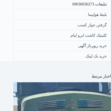
تبلیغات 09036930273
بلیط هواپیما
گرفتن جواز کسب
کلینیک کاشت ابرو لیام
خرید رپورتاژ آگهی
خرید بک لینک
اخبار مرتبط