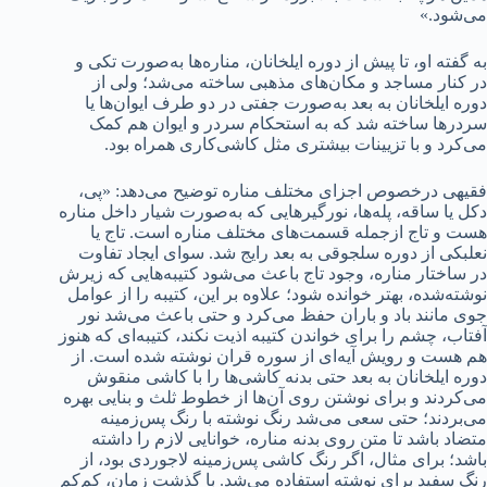
می‌شود.»
به گفته او، تا پیش از دوره ایلخانان، مناره‌ها به‌صورت تکی و
در کنار مساجد و مکان‌های مذهبی ساخته می‌شد؛ ولی از
دوره ایلخانان به بعد به‌صورت جفتی در دو طرف ایوان‌ها یا
سردرها ساخته شد که به استحکام سردر و ایوان هم کمک
می‌کرد و با تزیینات بیشتری مثل کاشی‌کاری همراه بود.
فقیهی درخصوص اجزای مختلف مناره توضیح می‌دهد: «پی،
دکل یا ساقه، پله‌ها، نورگیرهایی که به‌صورت شیار داخل مناره
هست و تاج ازجمله قسمت‌های مختلف مناره است. تاج یا
نعلبکی از دوره سلجوقی به بعد رایج شد. سوای ایجاد تفاوت
در ساختار مناره، وجود تاج باعث می‌شود کتیبه‌هایی که زیرش
نوشته‌شده، بهتر خوانده شود؛ علاوه بر این، کتیبه را از عوامل
جوی مانند باد و باران حفظ می‌کرد و حتی باعث می‌شد نور
آفتاب، چشم را برای خواندن کتیبه اذیت نکند، کتیبه‌ای که هنوز
هم هست و رویش آیه‌ای از سوره قران نوشته شده است. از
دوره ایلخانان به بعد حتی بدنه کاشی‌ها را با کاشی منقوش
می‌کردند و برای نوشتن روی آن‌ها از خطوط ثلث و بنایی بهره
می‌بردند؛ حتی سعی می‌شد رنگ نوشته با رنگ پس‌زمینه
متضاد باشد تا متن روی بدنه مناره، خوانایی لازم را داشته
باشد؛ برای مثال، اگر رنگ کاشی پس‌زمینه لاجوردی بود، از
رنگ سفید برای نوشته استفاده می‌شد. با گذشت زمان، کم‌کم