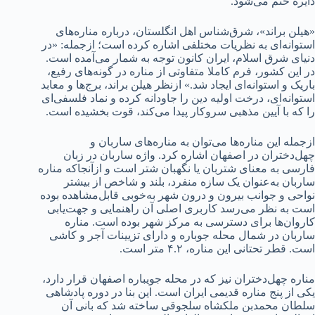
دایره ختم می‌شود.
«هیلن براند»، شرق‌شناس اهل انگلستان، درباره مناره‌های
استوانه‌ای به نظریات مختلفی اشاره کرده است؛ ازجمله: «در
دنیای شرق اسلام، ایران کانون توجه به شمار می‌آمده است.
در این کشور، فرم کاملا متفاوتی از مناره در گونه‌های رفیع،
باریک و استوانه‌ای ایجاد شد.» ازنظر هیلن براند، برج‌ها و معابد
استوانه‌ای، درخت اولیه دین را جاودانه کرده و نماد فلسفی‌ای
را که با آیین مذهبی سروکار پیدا می‌کند، قوت بخشیده است.
ازجمله این مناره‌ها می‌توان به مناره‌های ساربان و
چهل‌دختران در اصفهان اشاره کرد. واژه ساربان در زبان
فارسی به معنای شتربان یا نگهبان شتر است و ازآنجاکه مناره
ساربان به‌عنوان یک سازه منفرد، بلند و شاخص از بیشتر
نواحی و جوانب بیرون و درون شهر به‌خوبی قابل‌مشاهده بوده
است به نظر می‌رسد کاربری اصلی آن راهنمایی و جهت‌یابی
کاروان‌ها برای دسترسی به مرکز شهر بوده است. مناره
ساربان در شمال محله جوباره و دارای تزیینات آجر و کاشی
است. قطر تحتانی این مناره، ۴.۲ متر است.
مناره چهل‌دختران نیز که در محله جویباره اصفهان قرار دارد،
یکی از پنج مناره قدیمی ایران است. این بنا در دوره پادشاهی
سلطان محمدبن ملکشاه سلجوقی ساخته شد که بانی آن