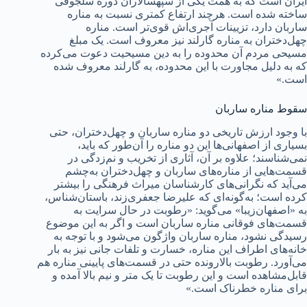
ایران است که به همت یکی از سپهسالاران دوره سلجوقی
ساخته شده است. هرچند ارتفاع کمتری نسبت به مناره
ساربان دارد، تزیینات آجری‌اش قوی‌تر است. مناره
چهل‌دختران به مناره گارلند نیز معروف است. یک مبلغ
مسیحی مردم آن محدوده را به دین مسیحیت دعوت می‌کرده
که به دلیل مجاورت با این محدوده، به گارلند معروف شده
است.»
سقوط مناره سار‌بان
با وجود ارزش تاریخی دو مناره ساربان و چهل‌دختران، حتی
بسیاری از اصفهانی‌ها این دو مناره را آن‌طور که باید،
نمی‌شناسند؛ علاوه بر آن، آثاری از تخریب و نم‌زدگی در
قسمت‌هایی از مناره‌های ساربان و چهل‌دختران به‌چشم
می‌آید که نگرانی‌های کارشناسان میراث فرهنگی را بیشتر
کرده است؛ به‌گونه‌ای که علیرضا جعفری‌زند، باستان‌شناس،
به «اصفهان‌زیبا» می‌گوید: «رطوبت در حال سرایت به
قسمت‌های فوقانی مناره ساربان است و اگر به این موضوع
رسیدگی نشود، مناره ساربان واژگون می‌شود و با توجه به
خانه‌های اطراف این مناره، خسارت و تلفات جانی نیز به بار
می‌آورد. رطوبت بالارونده حتی در قسمت‌های پایینی مناره هم
قابل‌مشاهده است و این رطوبت تا یک متر و نیم بالا آمده و
برای مناره خطرناک است.»