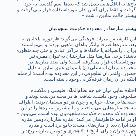
تاج‌ها به اتاقک‌هایی تبدیل شد که بعدها اسم گلدسته به خود
گرفت و فقط برای گفتن اذان مورداستفاده قرار نمی‌گرفت و
بیشتر حالت نمادین داشت.»
بیشتر مناره‌ها در محدوده حکومت سلجوقیان
این کارشناس میراث فرهنگی می‌گوید: «از دوره ایلخانان به
بعد، مناره‌ها صرفا بیانگر بناهای مذهبی نبودند و می‌توانستند
برای دارالضیافه یا خانقاه‌ها و مراکز عبادی و حتی چندمنظوره
باشند؛ برخی مناره‌ها مثل منارجنبان به‌عنوان مقبره نیز
مورداستفاده قرار می‌گرفته است؛ ولی تعدد مناره‌ها در
محدوده میدان امام‌علی (ع) یا میدان عتیق سابق به دلیل
حضور دولتمردان سلجوقی در این محدوده بوده است؛ ازجمله
اینکه در آن زمان فرقه‌گرایی وجود داشته است.
اختلاف‌هایی میان خواجه نظام‌الملک طوسی و ملکشاه
سلجوقی وجود داشت. شافعی‌ها در محله دردشت بودند و
حنفی‌ها در محله جوباره و چون هر دو مسلمان بودند، اطراف
مسجد مناره‌هایی می‌ساختند و ما بیشترین مناره‌ها را در این
محدوده که محدوده حکومت سلجوقیان بوده است، می‌بینیم.»
او در ادامه خاطرنشان می‌کند: «مناره ساربان دومین مناره
بلند ایران بعد از مناره‌های مسجدجامع یزد است و مناره
چهل‌دختران دارای تاریخ ۵۰۱ هجری و دومین مناره تاریخ‌دار