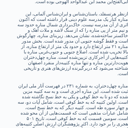
ابی‌الفتح‌ابن محمد ابن عبدالواحد الهوجی بوده است.
ازنظر هرتسفلد، باستان‌شناس و ایران‌شناس آلمانی، این
مناره کنار یک مدرسه علوم دینی قرار داشته است که اکنون
اثری از آن مدرسه نیست. خاک‌برداری شمال مناره حدود سه
و نیم متر از پی مناره را که از سنگ لاشه و ملات آهک و
خاکستر ساخته‌شده، نشان می‌دهد. زیربنای مناره، چهارگوش
است و فقط گوشه جنوبی آن مدور شده است. بخش مدور
مناره ۲۱ متر ارتفاع دارد و حدود یک متر از ارتفاع مناره، از
بالا تخریب شده است. اضلاع جنوبی و جنوب‌غربی مناره با
کتیبه‌هایی از آجرکاری تزیین‌شده است. مناره چهل‌دختران
هویت‌دارترین مناره و تنها مناره کتیبه‌دار منفرد اصفهان
شناخته می‌شود که دربرگیرنده ارزش‌های هنری و تاریخی
است.
مناره چهل‌دختران، به شماره ۲۳۱ در فهرست آثار ملی ایران
ثبت شده است. این مناره آجری است و به سه کتیبه مزین
شده که دو تا به خط کوفی و یکی به خط نسخ نگاشته شده
است. اولین کتیبه که به خط کوفی است، شامل آیات دو، سه
و چهار سوره طه است. کتیبه دیگر که به خط نسخ است،
شامل عبارات مذهبی است که قسمت‌هایی از آن محو شده
است. سومین قسمت که به خط کوفی است، تاریخ ۵۰۱
هجری را بر خود دارد. اکثر پژوهشگران ارزش اصلی کتیبه‌های