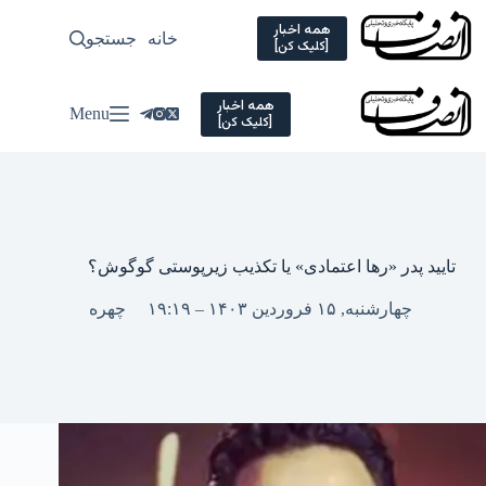
Ski
t
همه اخبار
خانه
جستجو
سیاسی
[کلیک کن]
conten
همه اخبار
Menu
[کلیک کن]
تایید پدر «رها اعتمادی» یا تکذیب زیرپوستی گوگوش؟
چهارشنبه, ۱۵ فروردین ۱۴۰۳ – ۱۹:۱۹
چهره