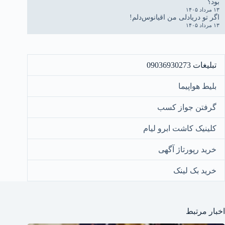
بود؟
۱۳ مرداد ۱۴۰۵
اگر تو دریادلی من اقیانوس‌دلم!
۱۳ مرداد ۱۴۰۵
تبلیغات 09036930273
بلیط هواپیما
گرفتن جواز کسب
کلینیک کاشت ابرو لیام
خرید رپورتاژ آگهی
خرید بک لینک
اخبار مرتبط