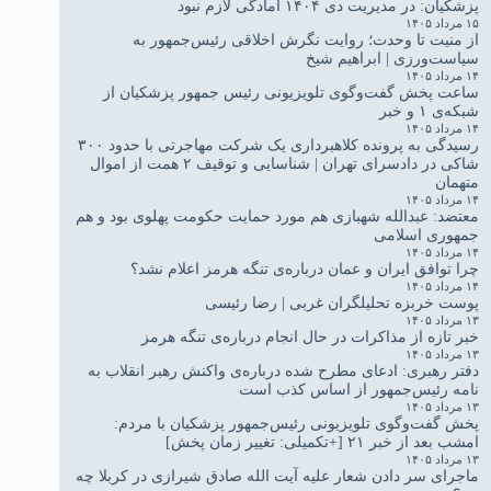
پزشکیان: در مدیریت دی ۱۴۰۴ آمادگی لازم نبود
۱۵ مرداد ۱۴۰۵
از منیت تا وحدت؛ روایت نگرش اخلاقی رئیس‌جمهور به
سیاست‌ورزی | ابراهیم شیخ
۱۴ مرداد ۱۴۰۵
ساعت پخش گفت‌وگوی تلویزیونی رئیس جمهور پزشکیان از
شبکه‌ی ۱ و خبر
۱۴ مرداد ۱۴۰۵
رسیدگی به پرونده کلاهبرداری یک شرکت مهاجرتی با حدود ۳۰۰
شاکی در دادسرای تهران | شناسایی و توقیف ۲ همت از اموال
متهمان
۱۴ مرداد ۱۴۰۵
معتضد: عبدالله شهبازی هم مورد حمایت حکومت پهلوی بود و هم
جمهوری اسلامی
۱۴ مرداد ۱۴۰۵
چرا توافق ایران و عمان درباره‌ی تنگه هرمز اعلام نشد؟
۱۴ مرداد ۱۴۰۵
پوست خربزه تحلیلگران غربی | رضا رئیسی
۱۳ مرداد ۱۴۰۵
خبر تازه از مذاکرات در حال انجام درباره‌ی تنگه هرمز
۱۳ مرداد ۱۴۰۵
دفتر رهبری: ادعای مطرح شده درباره‌ی واکنش رهبر انقلاب به
نامه رئیس‌جمهور از اساس کذب است
۱۳ مرداد ۱۴۰۵
پخش گفت‌وگوی تلویزیونی رئیس‌جمهور پزشکیان با مردم:
امشب بعد از خبر ۲۱ [+تکمیلی: تغییر زمان پخش]
۱۳ مرداد ۱۴۰۵
ماجرای سر دادن شعار علیه آیت الله صادق شیرازی در کربلا چه