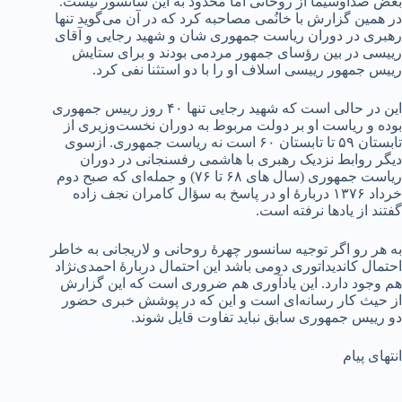
بغض صداوسیما از روحانی اما محدود به این سانسور نیست.
در همین گزارش با خانُمی مصاحبه کرد که در آن می‌گوید تنها
رهبری در دوران ریاست جمهوری شان و شهید رجایی و آقای
رییسی در بین رؤسای جمهور مردمی بودند و برای ستایش
رییس جمهور رییسی اسلاف او را با دو استثنا نفی کرد.
این در حالی است که شهید رجایی تنها ۴۰ روز رییس جمهوری
بوده و ریاست او بر دولت مربوط به دوران نخست‌وزیری از
تابستان ۵۹ تا تابستان ۶۰ است نه ریاست جمهوری. ازسوی
دیگر روابط نزدیک رهبری با هاشمی رفسنجانی در دوران
ریاست جمهوری (‌سال های ۶۸ تا ۷۶) و جمله‌ای که صبح دوم
خرداد ۱۳۷۶ دربارۀ او در پاسخ به سؤال کامران نجف زاده
گفتند از یادها نرفته است.
به هر رو اگر توجیه سانسور چهرۀ روحانی و لاریجانی به خاطر
احتمال کاندیداتوری دومی باشد این احتمال دربارۀ احمدی‌نژاد
هم وجود دارد. این یادآوری هم ضروری است که این گزارش
از حیث کار رسانه‌ای است و این که در پوشش خبری حضور
دو رییس جمهوری سابق نباید تفاوت قایل شوند.
انتهای پیام