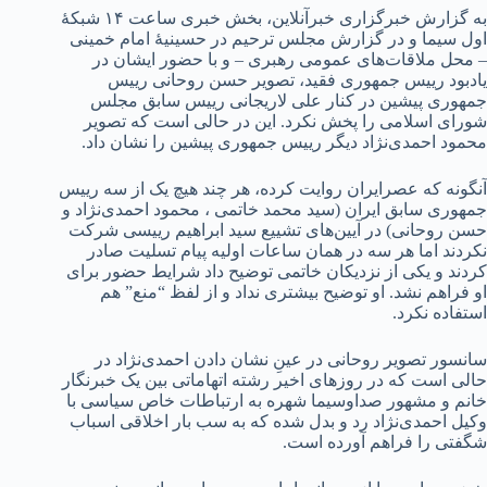
به گزارش خبرگزاری خبرآنلاین، بخش خبری ساعت ۱۴ شبکۀ
اول سیما و در گزارش مجلس ترحیم در حسینیۀ امام خمینی
– محل ملاقات‌های عمومی رهبری – و با حضور ایشان در
یادبود رییس جمهوری فقید، تصویر حسن روحانی رییس
جمهوری پیشین در کنار علی لاریجانی رییس سابق مجلس
شورای اسلامی را پخش نکرد. ‌این در حالی است که تصویر
محمود احمدی‌نژاد دیگر رییس جمهوری پیشین را نشان داد.
آنگونه که عصرایران روایت کرده، هر چند هیچ یک از سه رییس
جمهوری سابق ایران (سید محمد خاتمی ، محمود احمدی‌نژاد و
حسن روحانی) در آیین‌های تشییع سید ابراهیم رییسی شرکت
نکردند اما هر سه در همان ساعات اولیه پیام تسلیت صادر
کردند و یکی از نزدیکان خاتمی توضیح داد شرایط حضور برای
او فراهم نشد. او توضیح بیشتری نداد و از لفظ “منع” هم
استفاده نکرد.
سانسور تصویر روحانی در عینِ نشان دادن احمدی‌نژاد در
حالی است که در روزهای اخیر رشته اتهاماتی بین یک خبرنگار
خانم و مشهور صداوسیما شهره به ارتباطات خاص سیاسی با
وکیل احمدی‌نژاد رد و بدل شده که به سب بار اخلاقی اسباب
شگفتی را فراهم آورده است.