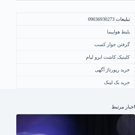
تبلیغات 09036930273
بلیط هواپیما
گرفتن جواز کسب
کلینیک کاشت ابرو لیام
خرید رپورتاژ آگهی
خرید بک لینک
اخبار مرتبط