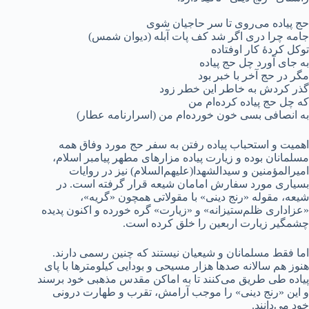
حج پیاده می‌روی تا سر حاجیان شوی
جامه چرا دری اگر شد کف پات آبله (دیوان شمس)
توکل کردهٔ کار اوفتاده
به جای آورد چل حج پیاده
مگر در حج آخر با خبر بود
گذر کردش به خاطر این خطر زود
که چل حج پیاده کرده‌ام من
به انصافی بسی خون خورده‌ام من (اسرارنامه عطار)
اهمیت و استحباب پیاده رفتن به سفر حج مورد وفاق همه
مسلمانان بوده و زیارت پیاده مزارهای مطهر پیامبر اسلام،
امیرالمؤمنین و سیدالشهدا(علیهم‌السلام) نیز در روایات
بسیاری مورد سفارش امامان شیعه قرار گرفته است. در
شیعه، مقوله «رنج دینی» با مقولاتی همچون «گریه»،
«عزاداری ظلم‌ستیزانه» و «زیارت» گره خورده و اکنون پدیده
چشمگیر زیارت اربعین را خلق کرده است.
اما فقط مسلمانان و شیعیان نیستند که چنین رسمی دارند.
هنوز هم سالانه صدها هزار مسیحی و بودایی کیلومترها با پای
پیاده طی طریق می‌کنند تا به اماکن مقدس مذهبی خود برسند
و این «رنج دینی» را موجب آرامش، تقرب و طهارت درونی
خود می‌دانند.