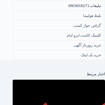
تبلیغات 09036930273
بلیط هواپیما
گرفتن جواز کسب
کلینیک کاشت ابرو لیام
خرید رپورتاژ آگهی
خرید بک لینک
اخبار مرتبط