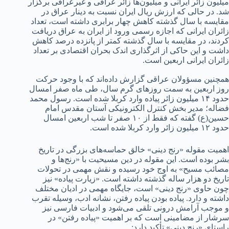
میلیون زائر ایرانی و میلیون‌ها زائر عراقی و غیرعراقی برگزار
شد. در حالی که ارزش ریال ایران نسبت به دینار عراق در
مقایسه با سال گذشته کاهش چهار برابری داشته است، تعداد
زائران ایرانی که اجازه رسمی ورود از ایران به عراق دریافت
کردند، در مقایسه با سال گذشته کمتر از پانزده درصد کاهش
داشت و این حاکی از اثرگذاری اندک بحران اقتصادی بر تعداد
زائران ایرانی اربعین است.
همچنین مسؤولان عراقی گزارش داده‌اند که با وجود حرکت
روز اربعین به سمت روزهای گرم سال، طی ماه صفر امسال
حدود ۱۴ میلیون زائر پیاده وارد کربلا شده است. رسول محمد
فضاله؛ مدیر بخش کنترل الکترونیکی آستان مقدس امام
حسین(ع) گفته که فقط از ۱۰ صفر تا شب اربعین امسال
حدود ۱۲ میلیون زائر وارد کربلا شده است.
اهمیت مقوله «رنج دینی» خالق حماسه‌های بزرگی در تاریخ
بشر بوده است. این مقوله در دین مسیحیت با «رنج‌ها و
مصائب مسیح» به اوج خود رسیده و نقش مهمی در تحولات
تاریخ دو هزار ساله گذشته داشته است. «زیارت پیاده» نیز
چون حاوی «رنج دینی» است، جایگاه مهمی در ادیان مختلف
داشته و دارد. پیاده بودن پیاده رفتن، نشانه ادب، وسیله تقرب
و موجب آرامش درونی تلقی می‌شود و ادبیات فارسی نیز
سرشار از مضامینی است که بر اهمیت «پیاده‌ رفتن» در
راستای «رنج دینی» تأکید دارد: