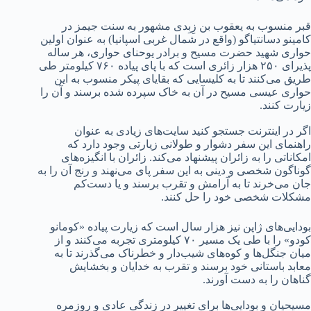
قبر منسوب به یعقوب بن زِبِدی مشهور به سنت جیمز در
کامینو دسانتیاگو (واقع در شمال غربی اسپانیا) به عنوان اولین
حواری شهید حضرت مسیح و برادر یوحنای حواری، هر ساله
پذیرای ۲۵۰ هزار زائری است که با پای پیاده ۷۶۰ کیلومتر طی
طریق می‌کنند تا به کلیسایی که بقایای پیکر منسوب به این
حواری عیسی مسیح در آن به خاک سپرده شده برسند و آن را
زیارت کنند.
اگر در اینترنت جستجو کنید سایت‌های زیادی به عنوان
راهنمای این سفر دشوار و طولانی زیارتی وجود دارد که
امکاناتی را به زائران پیشنهاد می‌کند. زائران با انگیزه‌های
گوناگون شخصی و دینی به این سفر پای می‌نهند و رنج آن را به
جان می‌خرند تا به آرامش و تقرب برسند و یا دست‌کم
مشکلات شخصی خود را حل کنند.
بودایی‌های ژاپن نیز هزار سال است که زیارت پیاده «کومانو
کودو» را با طی یک مسیر ۷۰ کیلومتری تجربه می‌کنند و از
میان جنگل‌ها و کوه‌های شیب‌دار و خطرناک می‌گذرند تا به
معابد باستانی خود برسند و تقرب به خدایان و بخشایش
گناهان را به دست آورند.
مسیحیان و بودایی‌ها برای تغییر در زندگی عادی و روزمره