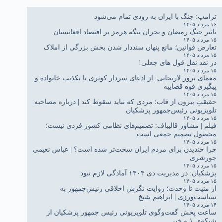
ترامپ: جنگ با ایران به زودی تمام می‌شود
۱۶ مرداد ۱۴۰۵
تاثیر جنگ رمضان و بحران تنگه هرمز بر اقتصاد افغانستان
۱۵ مرداد ۱۴۰۵
تعارض قوانین؛ مانع پنهان سنددار شدن بخش بزرگی از املاک
۱۵ مرداد ۱۴۰۵
در نقد نقل قول های جعلی!
۱۵ مرداد ۱۴۰۵
معمای ترور لاریجانی: از ادعای سردار کوثری تا تکذیب خانواده و
پیگیری قوه قضاییه
۱۵ مرداد ۱۴۰۵
حقیقتِ بیرون از قاب؛ مردی که نباید سقوط کند | درباره مصاحبه
تلویزیونی رئیس‌جمهور پزشکیان
۱۵ مرداد ۱۴۰۵
فیلم | مشاور قالیباف: تصمیم‌های نظامی کشور فردی نیست؛
محصول تصمیم جمعی است
۱۵ مرداد ۱۴۰۵
چرا خندیدن برای مردم ایران سخت‌تر شده است؟ | عباس نعیمی
جورشری
۱۵ مرداد ۱۴۰۵
پزشکیان: در مدیریت دی ۱۴۰۴ آمادگی لازم نبود
۱۵ مرداد ۱۴۰۵
از منیت تا وحدت؛ روایت نگرش اخلاقی رئیس‌جمهور به
سیاست‌ورزی | ابراهیم شیخ
۱۴ مرداد ۱۴۰۵
ساعت پخش گفت‌وگوی تلویزیونی رئیس جمهور پزشکیان از
شبکه‌ی ۱ و خبر