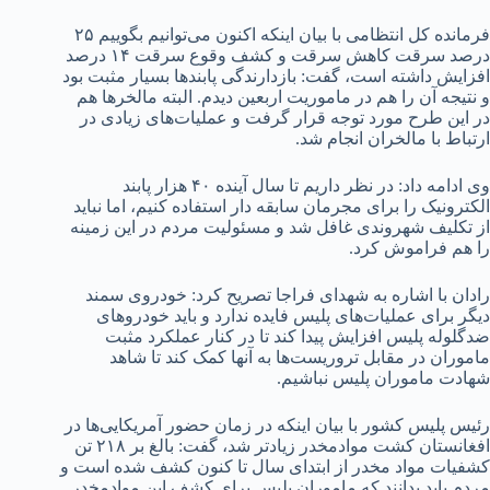
فرمانده کل انتظامی با بیان اینکه اکنون می‌توانیم بگوییم ۲۵
درصد سرقت کاهش سرقت و کشف وقوع سرقت ۱۴ درصد
افزایش داشته است، گفت: بازدارندگی پابند‌ها بسیار مثبت بود
و نتیجه آن را هم در ماموریت اربعین دیدم. البته مالخر‌ها هم
در این طرح مورد توجه قرار گرفت و عملیات‌های زیادی در
ارتباط با مالخران انجام شد.
وی ادامه داد: در نظر داریم تا سال آینده ۴۰ هزار پابند
الکترونیک را برای مجرمان سابقه دار استفاده کنیم، اما نباید
از تکلیف شهروندی غافل شد و مسئولیت مردم در این زمینه
را هم فراموش کرد.
رادان با اشاره به شهدای فراجا تصریح کرد: خودروی سمند
دیگر برای عملیات‌های پلیس فایده ندارد و باید خودرو‌های
ضدگلوله پلیس افزایش پیدا کند تا در کنار عملکرد مثبت
ماموران در مقابل تروریست‌ها به آنها کمک کند تا شاهد
شهادت ماموران پلیس نباشیم.
رئیس پلیس کشور با بیان اینکه در زمان حضور آمریکایی‌ها در
افغانستان کشت موادمخدر زیادتر شد، گفت: بالغ بر ۲۱۸ تن
کشفیات مواد مخدر از ابتدای سال تا کنون کشف شده است و
مردم باید بدانند که ماموران پلیس برای کشف این موادمخدر