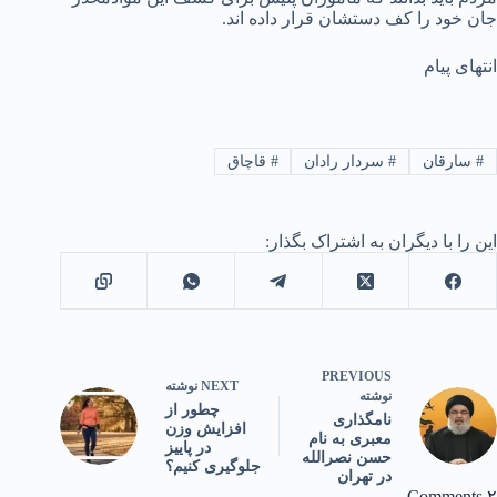
جان خود را کف دستشان قرار داده اند.
انتهای پیام
#
سارقان
#
سردار رادان
#
قاچاق
این را با دیگران به اشتراک بگذار:
PREVIOUS
NEXT
نوشته
نوشته
چطور از
نامگذاری
افزایش وزن
معبری به نام
در پاییز
حسن نصرالله
جلوگیری کنیم؟
در تهران
۲ Comments