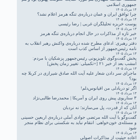
جمهوری اسلامی
۱۴ مرداد ۱۴۰۵
چرا توافق ایران و عمان درباره‌ی تنگه هرمز اعلام نشد؟
۱۴ مرداد ۱۴۰۵
پوست خربزه تحلیلگران غربی | رضا رئیسی
۱۳ مرداد ۱۴۰۵
خبر تازه از مذاکرات در حال انجام درباره‌ی تنگه هرمز
۱۳ مرداد ۱۴۰۵
دفتر رهبری: ادعای مطرح شده درباره‌ی واکنش رهبر انقلاب به
نامه رئیس‌جمهور از اساس کذب است
۱۳ مرداد ۱۴۰۵
پخش گفت‌وگوی تلویزیونی رئیس‌جمهور پزشکیان با مردم:
امشب بعد از خبر ۲۱ [+تکمیلی: تغییر زمان پخش]
۱۳ مرداد ۱۴۰۵
ماجرای سر دادن شعار علیه آیت الله صادق شیرازی در کربلا چه
بود؟
۱۳ مرداد ۱۴۰۵
اگر تو دریادلی من اقیانوس‌دلم!
۱۳ مرداد ۱۴۰۵
۳ سناریوی پیش روی ایران و آمریکا | محمدرضا طالبی‌نژاد
۱۳ مرداد ۱۴۰۵
آنان که از قدرت، پل می‌سازند؛ نه نردبان
۱۳ مرداد ۱۴۰۵
گفت‌وگو با آیت الله مرتضی جوادی آملی درباره‌ی اربعین حسینی
و مسئله‌ی خون‌خواهی: انتقام نباید به شکستی برای نظام منجر
شود
۱۳ مرداد ۱۴۰۵
اعاده حیثیت از مذاکرات اصولی