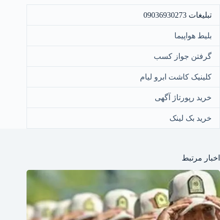
تبلیغات 09036930273
بلیط هواپیما
گرفتن جواز کسب
کلینیک کاشت ابرو لیام
خرید رپورتاژ آگهی
خرید بک لینک
اخبار مرتبط