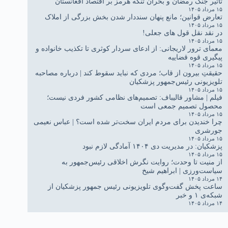
تاثیر جنگ رمضان و بحران تنگه هرمز بر اقتصاد افغانستان
۱۵ مرداد ۱۴۰۵
تعارض قوانین؛ مانع پنهان سنددار شدن بخش بزرگی از املاک
۱۵ مرداد ۱۴۰۵
در نقد نقل قول های جعلی!
۱۵ مرداد ۱۴۰۵
معمای ترور لاریجانی: از ادعای سردار کوثری تا تکذیب خانواده و
پیگیری قوه قضاییه
۱۵ مرداد ۱۴۰۵
حقیقتِ بیرون از قاب؛ مردی که نباید سقوط کند | درباره مصاحبه
تلویزیونی رئیس‌جمهور پزشکیان
۱۵ مرداد ۱۴۰۵
فیلم | مشاور قالیباف: تصمیم‌های نظامی کشور فردی نیست؛
محصول تصمیم جمعی است
۱۵ مرداد ۱۴۰۵
چرا خندیدن برای مردم ایران سخت‌تر شده است؟ | عباس نعیمی
جورشری
۱۵ مرداد ۱۴۰۵
پزشکیان: در مدیریت دی ۱۴۰۴ آمادگی لازم نبود
۱۵ مرداد ۱۴۰۵
از منیت تا وحدت؛ روایت نگرش اخلاقی رئیس‌جمهور به
سیاست‌ورزی | ابراهیم شیخ
۱۴ مرداد ۱۴۰۵
ساعت پخش گفت‌وگوی تلویزیونی رئیس جمهور پزشکیان از
شبکه‌ی ۱ و خبر
۱۴ مرداد ۱۴۰۵