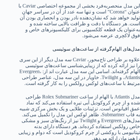
این مدل منحصربه‌فرد بخشی از مجموعه اختصاصی Caviar با
عنوان “Corona” است و تنها سه عدد از آن در سراسر جهان
تولید خواهد شد که نشان‌دهنده نادر بودن و انحصاری بودن آن
است. هر دستگاه با دقت و ظرافت بالایی ساخته شده و
به‌عنوان یک قطعه کلکسیونی برای کلیکسیونرهای خاص و
فوق لاکچری عرضه می‌شود.
مدل‌های الهام‌گرفته از ساعت‌های سوئیسی
علاوه بر طراحی تاج‌محور، Caviar سه مدل دیگر از این سری
را نیز ارائه کرده که از زیبایی‌شناسی ساعت‌های سوئیسی
الهام گرفته‌اند. اسامی این سه مدل عبارت اند از: Evergreen،
Atlantis، و Twilight. خاویار در این سه مدل، عناصر طراحی
مرتبط با ساعت‌های لوکس رولکس را به کار گرفته است.
مدل Atlantis با الهام از ساعت Rolex Submariner طراحی
شده و از چرم کروکودیل آبی تیره استفاده می‌کند که نماد
عمق اقیانوس است. تزئینات طلایی و یک بخش مرکزی شبیه
به قاب Submariner، ظاهر لوکس این مدل را تکمیل می‌کند.
مدل‌های Evergreen و Twilight نیز از رنگ‌های سبز و مشکی
خاص رولکس استفاده کرده‌اند. هر دستگاه دارای بدنه
تیتانیومی با روکشی از چرم کروکودیل است که دوام و زیبایی
را همزمان ارائه می‌دهد.