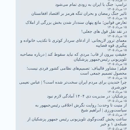
ترامپ: جنگ با ایران به زودی تمام می‌شود
۱۶ مرداد ۱۴۰۵
تاثیر جنگ رمضان و بحران تنگه هرمز بر اقتصاد افغانستان
۱۵ مرداد ۱۴۰۵
تعارض قوانین؛ مانع پنهان سنددار شدن بخش بزرگی از املاک
۱۵ مرداد ۱۴۰۵
در نقد نقل قول های جعلی!
۱۵ مرداد ۱۴۰۵
معمای ترور لاریجانی: از ادعای سردار کوثری تا تکذیب خانواده و
پیگیری قوه قضاییه
۱۵ مرداد ۱۴۰۵
حقیقتِ بیرون از قاب؛ مردی که نباید سقوط کند | درباره مصاحبه
تلویزیونی رئیس‌جمهور پزشکیان
۱۵ مرداد ۱۴۰۵
فیلم | مشاور قالیباف: تصمیم‌های نظامی کشور فردی نیست؛
محصول تصمیم جمعی است
۱۵ مرداد ۱۴۰۵
چرا خندیدن برای مردم ایران سخت‌تر شده است؟ | عباس نعیمی
جورشری
۱۵ مرداد ۱۴۰۵
پزشکیان: در مدیریت دی ۱۴۰۴ آمادگی لازم نبود
۱۵ مرداد ۱۴۰۵
از منیت تا وحدت؛ روایت نگرش اخلاقی رئیس‌جمهور به
سیاست‌ورزی | ابراهیم شیخ
۱۴ مرداد ۱۴۰۵
ساعت پخش گفت‌وگوی تلویزیونی رئیس جمهور پزشکیان از
شبکه‌ی ۱ و خبر
۱۴ مرداد ۱۴۰۵