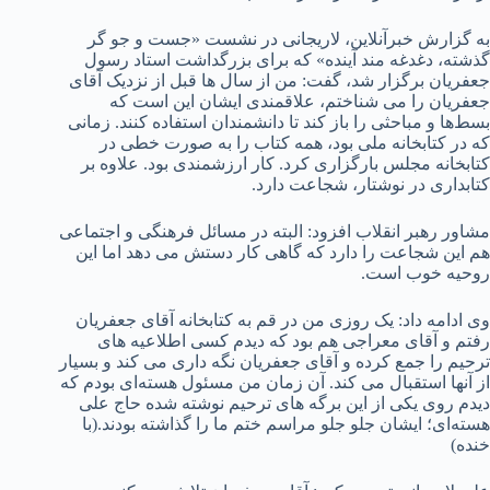
به گزارش خبرآنلاین، لاریجانی در نشست «جست و جو گر
گذشته، دغدغه مند آینده» که برای بزرگداشت استاد رسول
جعفریان برگزار شد، گفت: من از سال ها قبل از نزدیک آقای
جعفریان را می شناختم، علاقمندی ایشان این است که
بسط‌ها و مباحثی را باز کند تا دانشمندان استفاده کنند. زمانی
که در کتابخانه ملی بود، همه کتاب را به صورت خطی در
کتابخانه مجلس بارگزاری کرد. کار ارزشمندی بود. علاوه بر
کتابداری در نوشتار، شجاعت دارد.
مشاور رهبر انقلاب افزود: البته در مسائل فرهنگی و اجتماعی
هم این شجاعت را دارد که گاهی کار دستش می دهد اما این
روحیه خوب است.
وی ادامه داد: یک روزی من در قم به کتابخانه آقای جعفریان
رفتم و آقای معراجی هم بود که دیدم کسی اطلاعیه های
ترحیم را جمع کرده و آقای جعفریان نگه داری می کند و بسیار
از آنها استقبال می کند. آن زمان من مسئول هسته‌ای بودم که
دیدم روی یکی از این برگه های ترحیم نوشته شده حاج علی
هسته‌ای؛ ایشان جلو جلو مراسم ختم ما را گذاشته بودند.(با
خنده)