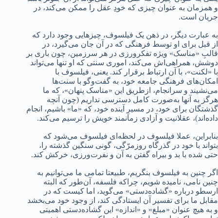
و همزمان به عنوان چیزی که خودِ عقل را ممکن می‌کند، در
جریان است.
به عبارت دیگر، در ذهن یک فیلسوف، چیزهایی وجود دارد که
از قبل برای او توسط فرهنگی که در آن جان می‌گیرد، در
قالبِ «مناسک» ویژه تفکرورزی در هر سرزمین، چون باری بر
دوشش، همراهی‌اش می‌کند، اموری سنتی که او تنها می‌تواند
با «لکنت»، با آن ارتباط برقرار کند. یعنی، فیلسوف با
امکان‌های فرهنگی جامعه خود، به گفت‌وگو با سنت‌ها
می‌نشیند و سرانجام، ازطریق این «مناسک پنهان»، که ما
هرگز به آنها به‌صورت کامل دسترسی نداریم (چون آنچه
گذشتگان برای خود، در مسیرِ آینده خود، که «ما» باشیم، انجام
داده‌اند)، عقلانیت و آزادی زمانمند خویش را ترسیم می‌کند.
بنابراین، عملا فیلسوف در لحظه‌ای فیلسوف می‌شود که
بتواند با خود در گذرگاه روزمرّگی، گونی سنگین گذشته را،
حتی شده با بد و بیراه گفتن به آن و نفرت‌ورزی، خرکش کند.
اگر چنین به فیلسوف بنگریم، طبیعتا تمامی ما می‌توانیم به
چنین نامی، نامیده شویم، چراکه فلسفه، آن‌طور که البته
ارسطو درباره «گشاده‌دستی» می‌گوید، اما کیست که در
مقابل ما برای تفسیر آن ایستادگی کند، از وجود خود می‌بخشد
و به‌ هیچ‌ عنوان «مبلغ» و «اندازه» این گشاده‌دستی اهمیتی