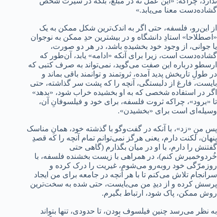
ندارد، چراکه: «این عمل نه در مبلغ، بلکه در سیرت شخص
گشاده‌دست معنا می‌یابد.»
از این‌رو، فلسفه، حتی اگر به اندک‌ترین شکل ممکن به یک
«اصطلاحا» استادِ دانشگاه و در بیشترین حدِ ممکن به نوجوان
یا جوانی، از وجود خود بخشیده باشد، در هر دو صورت،
گشاده‌دست است، زیرا برای آنکه «ادامه» یابد، آن‌طور که
ارسطو درباره این صفت می‌گوید، نمی‌تواند به صرف کتبی که
در طولِ تاریخش پدید آمده، ثروتمند و توانمند باقی بماند و
بایست، فارغ از دلبستگی، آنچه را که پشت سر گذاشته، حتی
اگر در استفاده شخصی که به او بخشیده خراب شود، «بدهد»
تا «برود»، چراکه ثروت فلسفه، برای خود و فیلسوفانِ آن،
وسیله‌ای است برای «بخشیدن».
پس منِ «زد»، با آنکه در گفت‌وگو با گذشته خود، همانِ مناسک
پنهان، لکنت دارم، یعنی هرگز نمی‌توانم تمام آنچه را که قصدِ
گفتنش را دارم، با او در میان بگذارم (گاهی حتی
خُردوخمیرش کنم)، در همراهی با زیست بخشنده فلسفه، با
روزمرّگی خود روبه‌رو می‌شوم، غیریت را درک کرده و
سرانجام تلاش می‌کنم تا با هر آنچه در جامعه برای من ایجاد
پرسش کرده و از دیدِ من می‌بایست، حتی شده به سخت‌ترین
روش ممکن، پاک شود، ارتباط بگیرم.
به نظر می‌رسد چنین فیلسوف بودن، تا حدودی، تنها بتواند