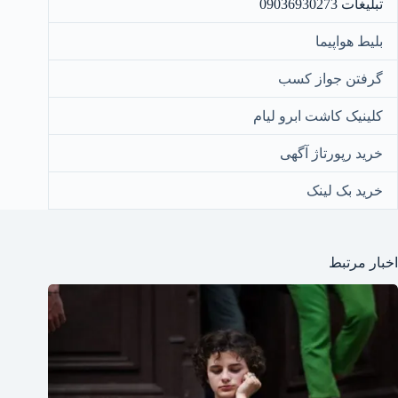
تبلیغات 09036930273
بلیط هواپیما
گرفتن جواز کسب
کلینیک کاشت ابرو لیام
خرید رپورتاژ آگهی
خرید بک لینک
اخبار مرتبط