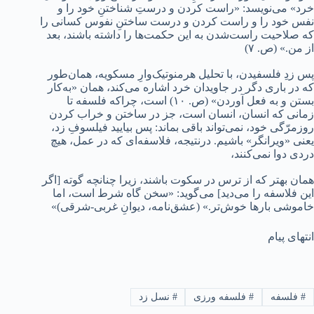
خرد» می‌نویسد: «راست کردن و درستِ شناختنِ خود را و
نفس خود را و راست کردن و درست ساختنِ نفوس کسانی را
که صلاحیت راست‌شدن به این حکمت‌ها را داشته باشند، بعد
از من.» (ص. ۷)
پس زدِ فلسفیدن، با تحلیل هرمنوتیک‌وارِ مسکویه، همان‌طور
که در باری دگر در جاویدان خرد اشاره می‌کند، همان «به‌کار
بستن و به فعل آوردن» (ص. ۱۰) است، چراکه فلسفه تا
زمانی که انسان، انسان است، جز در ساختن و خراب کردن
روزمرّگی خود، نمی‌تواند باقی بماند: پس بیایید فیلسوفِ زد،
یعنی «ویرانگر» باشیم. درنتیجه، فلاسفه‌ای که در عمل، هیچ
دردی دوا نمی‌کنند،
همان بهتر که از ترس در سکوت باشند، زیرا چنانچه گوته [اگر
این فلاسفه را می‌دید] می‌گوید: «سخن گاه شرط است، اما
خاموشی بارها خوش‌تر.» (عشق‌نامه، دیوانِ غربی-شرقی)»
انتهای پیام
#
فلسفه
#
فلسفه ورزی
#
نسل زد