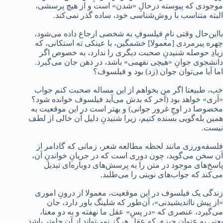
موجودی که پیوسته درحالِ «شدن» است و از هیچ پرسشی،
البته متناسب با روش‌شناسی خود، ساده گذر نمی‌کند.
بااین‌حال وقتی نامِ فیلسوفِ به شخصی ارجاع داده می‌شود،
چهره پیرمردی [معمولا] خشمگین، با عینکی ته استکانی، که
زیادِ حوصله شنیدنِ صحبت دیگری را ندارد، به‌ خصوص اگر
دانشجوی جوانِ «هیچی نفهمی» باشد، در ذهن جان می‌گیرد.
اما آیا می‌توان جوان (زد) بود و فیلسوف؟
خب، طبیعتا اگر من بخواهم از این مساله صحبت کنم جواب
«آری» خواهد بود (آخر که بدش می‌آید فیلسوف خوانده شود؟
مخصوصا در اوجِ غرور جوانی) و بهتر است در این موقعیت به
همین بله‌گویی بسنده کنیم، زیرا شنیدنِ دلیل آن خالی از لطف
نیست.
فلسفه‌ورزی ‌مانند لحظه مطالعه شعر، زمانی که گادامر از
آن سخن می‌گوید، چون دوری است که در جریانِ خواندنِ آن،
پاسخ‌های موجود در متن را به پرسش‌های دوباره‌ای تبدیل
می‌کند که جواب‌های نوینی را می‌طلبد.
زندگی یک فیلسوف در این موقعیت، معمولا از درونِ اموری
«از پیش نااندیشیدنی»، آن‌طور که شلینگ باور دارد، جان
می‌گیرد، عنصری که «در پسِ» عقل ما نهفته و به دو معنا،
یعنی به عنوان چیزی که عقل هرگز نمی‌تواند از آن جلوتر باشد