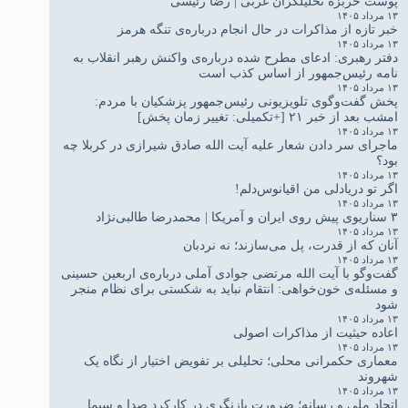
پوست خربزه تحلیلگران غربی | رضا رئیسی
۱۳ مرداد ۱۴۰۵
خبر تازه از مذاکرات در حال انجام درباره‌ی تنگه هرمز
۱۳ مرداد ۱۴۰۵
دفتر رهبری: ادعای مطرح شده درباره‌ی واکنش رهبر انقلاب به
نامه رئیس‌جمهور از اساس کذب است
۱۳ مرداد ۱۴۰۵
پخش گفت‌وگوی تلویزیونی رئیس‌جمهور پزشکیان با مردم:
امشب بعد از خبر ۲۱ [+تکمیلی: تغییر زمان پخش]
۱۳ مرداد ۱۴۰۵
ماجرای سر دادن شعار علیه آیت الله صادق شیرازی در کربلا چه
بود؟
۱۳ مرداد ۱۴۰۵
اگر تو دریادلی من اقیانوس‌دلم!
۱۳ مرداد ۱۴۰۵
۳ سناریوی پیش روی ایران و آمریکا | محمدرضا طالبی‌نژاد
۱۳ مرداد ۱۴۰۵
آنان که از قدرت، پل می‌سازند؛ نه نردبان
۱۳ مرداد ۱۴۰۵
گفت‌وگو با آیت الله مرتضی جوادی آملی درباره‌ی اربعین حسینی
و مسئله‌ی خون‌خواهی: انتقام نباید به شکستی برای نظام منجر
شود
۱۳ مرداد ۱۴۰۵
اعاده حیثیت از مذاکرات اصولی
۱۳ مرداد ۱۴۰۵
معماری حکمرانی محلی؛ تحلیلی بر تفویض اختیار از نگاه یک
شهروند
۱۳ مرداد ۱۴۰۵
اتحاد ملی و رسانه؛ ضرورت بازنگری در کارکرد صدا و سیما