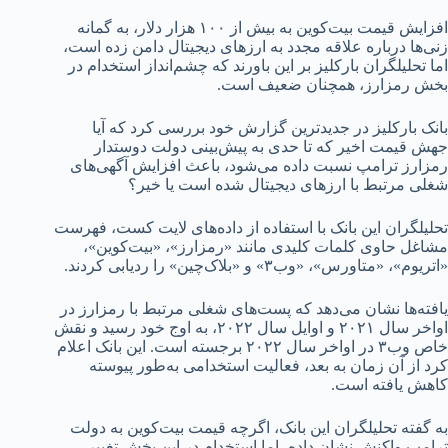
افزایش قیمت بیت‌کوین به بیش از ۱۰۰ هزار دلار، به گمانه
زنی‌ها درباره علاقه مجدد به ارزهای دیجیتال دامن زده است،
اما تحلیلگران بارکلیز بر این باورند که چشم‌انداز استخدام در
بخش رمزارز، همچنان ضعیف است.
بانک بارکلیز در جدیدترین گزارش خود بررسی کرد که آیا
جهش قیمت اخیر که تا حدی به پیش‌بینی دولت دوستدار
رمزارز ترامپ نسبت داده می‌شود، باعث افزایش آگهی‌های
شغلی مرتبط با ارزهای دیجیتال شده است یا خیر؟
تحلیلگران این بانک با استفاده از داده‌های لایت کست، فهرست‌
مشاغل حاوی کلمات کلیدی مانند «رمزارز»، «بیت‌کوین»،
«اتریوم»، «متاورس»، «وب۳» و «بلاک‌چین» را ردیابی کردند.
یافته‌ها نشان می‌دهد که پست‌های شغلی مرتبط با رمزارز در
اواخر سال ۲۰۲۱ و اوایل سال ۲۰۲۲، به اوج خود رسید و نقش‌
خاص وب۳ در اواخر سال ۲۰۲۲ برجسته است. این بانک اعلام
کرد از آن زمان به بعد، فعالیت استخدامی به‌طور پیوسته
کاهش یافته است.
به گفته تحلیلگران این بانک، اگرچه قیمت بیت‌کوین به دولت
ترامپ واکنش نشان داده، اما استخدام در این بخش تغییر