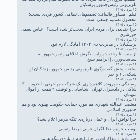
تلویزیونی رئیس‌جمهور پزشکیان
۱۵ مرداد ۱۴۰۵
فیلم | مشاور قالیباف: تصمیم‌های نظامی کشور فردی نیست؛
محصول تصمیم جمعی است
۱۵ مرداد ۱۴۰۵
چرا خندیدن برای مردم ایران سخت‌تر شده است؟ | عباس نعیمی
جورشری
۱۵ مرداد ۱۴۰۵
پزشکیان: در مدیریت دی ۱۴۰۴ آمادگی لازم نبود
۱۵ مرداد ۱۴۰۵
از منیت تا وحدت؛ روایت نگرش اخلاقی رئیس‌جمهور به
سیاست‌ورزی | ابراهیم شیخ
۱۴ مرداد ۱۴۰۵
ساعت پخش گفت‌وگوی تلویزیونی رئیس جمهور پزشکیان از
شبکه‌ی ۱ و خبر
۱۴ مرداد ۱۴۰۵
رسیدگی به پرونده کلاهبرداری یک شرکت مهاجرتی با حدود ۳۰۰
شاکی در دادسرای تهران | شناسایی و توقیف ۲ همت از اموال
متهمان
۱۴ مرداد ۱۴۰۵
معتضد: عبدالله شهبازی هم مورد حمایت حکومت پهلوی بود و هم
جمهوری اسلامی
۱۴ مرداد ۱۴۰۵
چرا توافق ایران و عمان درباره‌ی تنگه هرمز اعلام نشد؟
۱۴ مرداد ۱۴۰۵
پوست خربزه تحلیلگران غربی | رضا رئیسی
۱۳ مرداد ۱۴۰۵
خبر تازه از مذاکرات در حال انجام درباره‌ی تنگه هرمز