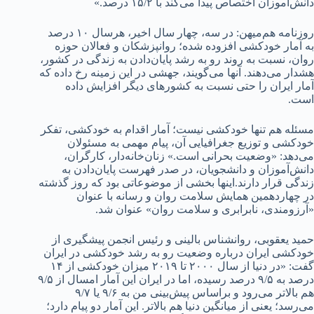
دانش‌آموزان اختصاص پیدا می‌کند با ۱۵/۲ درصد.»
روزنامه هم‌میهن: در سه، چهار سال اخیر، هرسال ۱۰ درصد
به آمار خودکشی افزوده شده؛ روانپزشکان و فعالان حوزه
روان، نسبت به روند رو به رشد پایان‌دادن به زندگی در کشور،
هشدار می‌دهند. آنها می‌گویند، جهشی در این زمینه رخ داده که
آمار ایران را حتی نسبت به کشور‌های دیگر افزایش داده
است.
مسئله هم تنها خودکشی نیست؛ آمار اقدام به خودکشی، تفکر
خودکشی و توزیع جغرافیایی آن، پیام مهمی به مسئولان
می‌دهد: «وضعیت بحرانی است.» زنان‌خانه‌دار، کارگران،
دانش‌آموزان و دانشجویان، در صدر فهرست پایان‌دادن به
زندگی قرار دارند.اینها بخشی از موضوعاتی بود که روز گذشته
در چهاردهمین همایش سلامت روان و رسانه با عنوان
«آرزومندی، نابرابری و سلامت روان» عنوان شد.
حمید یعقوبی، روانشناس بالینی و رئیس انجمن پیشگیری از
خودکشی ایران درباره وضعیت رو به رشد خودکشی در ایران
گفت: «در دنیا از سال ۲۰۰۰ تا ۲۰۱۹ میزان خودکشی از ۱۴
درصد به ۹/۵ درصد رسیده، اما در ایران این آمار امسال از ۹/۵
هم بالاتر می‌رود و براساس پیش‌بینی من به ۹/۶ یا ۹/۷
می‌رسد؛ یعنی از میانگین دنیا هم بالاتر. این آمار دو پیام دارد؛