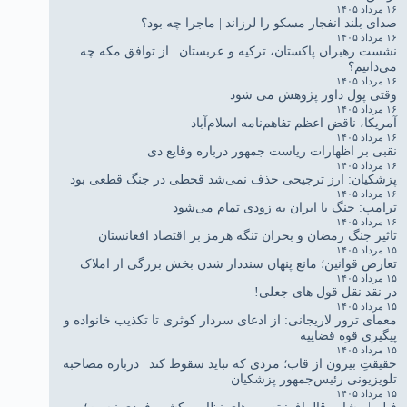
۱۶ مرداد ۱۴۰۵
صدای بلند انفجار مسکو را لرزاند | ماجرا چه بود؟
۱۶ مرداد ۱۴۰۵
نشست رهبران پاکستان، ترکیه و عربستان | از توافق مکه چه
می‌دانیم؟
۱۶ مرداد ۱۴۰۵
وقتی پول داور پژوهش می شود
۱۶ مرداد ۱۴۰۵
آمریکا، ناقض اعظم تفاهم‌نامه اسلام‌آباد
۱۶ مرداد ۱۴۰۵
نقبی بر اظهارات ریاست جمهور درباره وقایع دی
۱۶ مرداد ۱۴۰۵
پزشکیان: ارز ترجیحی حذف نمی‌شد قحطی در جنگ قطعی بود
۱۶ مرداد ۱۴۰۵
ترامپ: جنگ با ایران به زودی تمام می‌شود
۱۶ مرداد ۱۴۰۵
تاثیر جنگ رمضان و بحران تنگه هرمز بر اقتصاد افغانستان
۱۵ مرداد ۱۴۰۵
تعارض قوانین؛ مانع پنهان سنددار شدن بخش بزرگی از املاک
۱۵ مرداد ۱۴۰۵
در نقد نقل قول های جعلی!
۱۵ مرداد ۱۴۰۵
معمای ترور لاریجانی: از ادعای سردار کوثری تا تکذیب خانواده و
پیگیری قوه قضاییه
۱۵ مرداد ۱۴۰۵
حقیقتِ بیرون از قاب؛ مردی که نباید سقوط کند | درباره مصاحبه
تلویزیونی رئیس‌جمهور پزشکیان
۱۵ مرداد ۱۴۰۵
فیلم | مشاور قالیباف: تصمیم‌های نظامی کشور فردی نیست؛