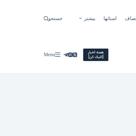
نصاف
استانها
بیشتر
جستجو
همه اخبار
Menu
[کلیک کن]