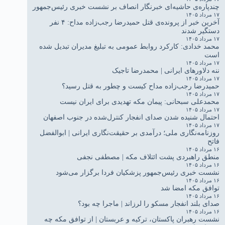
چندپاره‌ی حاشیه‌ای خبرنگار انصاف بر نشست خبری رئیس‌جمهور
۱۷ مرداد ۱۴۰۵
آخرین خبر از پرونده‌ی قتل حمیدرضا رجب‌زاده مداح: ۴ نفر
دستگیر شدند
۱۷ مرداد ۱۴۰۵
محمد خدادی: کارکرد روابط عمومی به تبلیغ مدیران تبدیل شده
است
۱۷ مرداد ۱۴۰۵
ننه دلاورهای ایرانی | محمدرضا تاجیک
۱۷ مرداد ۱۴۰۵
حمیدرضا رجب‌زاده مداح کیست و چطور به قتل رسید؟
۱۷ مرداد ۱۴۰۵
محمدعلی سبحانی: پیمان مکه تهدیدی برای ایران نیست
۱۷ مرداد ۱۴۰۵
احتمال شنیده شدن صدای انفجار کنترل‌شده در جنوب اصفهان
۱۷ مرداد ۱۴۰۵
روزنامه‌نگاری ملی؛ درآمدی بر حقیقت‌نگاری ایرانی | ابوالفضل
فاتح
۱۶ مرداد ۱۴۰۵
منطق راهبردی پشت ائتلاف مکه | مصطفی نجفی
۱۶ مرداد ۱۴۰۵
نشست خبری رئیس‌جمهور پزشکیان فردا برگزار می‌شود
۱۶ مرداد ۱۴۰۵
توافق مکه امضا شد
۱۶ مرداد ۱۴۰۵
صدای بلند انفجار مسکو را لرزاند | ماجرا چه بود؟
۱۶ مرداد ۱۴۰۵
نشست رهبران پاکستان، ترکیه و عربستان | از توافق مکه چه