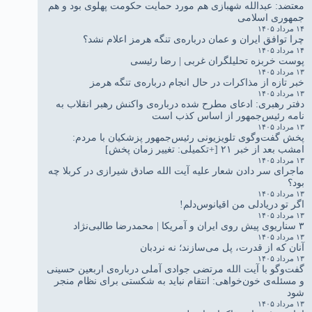
معتضد: عبدالله شهبازی هم مورد حمایت حکومت پهلوی بود و هم
جمهوری اسلامی
۱۴ مرداد ۱۴۰۵
چرا توافق ایران و عمان درباره‌ی تنگه هرمز اعلام نشد؟
۱۴ مرداد ۱۴۰۵
پوست خربزه تحلیلگران غربی | رضا رئیسی
۱۳ مرداد ۱۴۰۵
خبر تازه از مذاکرات در حال انجام درباره‌ی تنگه هرمز
۱۳ مرداد ۱۴۰۵
دفتر رهبری: ادعای مطرح شده درباره‌ی واکنش رهبر انقلاب به
نامه رئیس‌جمهور از اساس کذب است
۱۳ مرداد ۱۴۰۵
پخش گفت‌وگوی تلویزیونی رئیس‌جمهور پزشکیان با مردم:
امشب بعد از خبر ۲۱ [+تکمیلی: تغییر زمان پخش]
۱۳ مرداد ۱۴۰۵
ماجرای سر دادن شعار علیه آیت الله صادق شیرازی در کربلا چه
بود؟
۱۳ مرداد ۱۴۰۵
اگر تو دریادلی من اقیانوس‌دلم!
۱۳ مرداد ۱۴۰۵
۳ سناریوی پیش روی ایران و آمریکا | محمدرضا طالبی‌نژاد
۱۳ مرداد ۱۴۰۵
آنان که از قدرت، پل می‌سازند؛ نه نردبان
۱۳ مرداد ۱۴۰۵
گفت‌وگو با آیت الله مرتضی جوادی آملی درباره‌ی اربعین حسینی
و مسئله‌ی خون‌خواهی: انتقام نباید به شکستی برای نظام منجر
شود
۱۳ مرداد ۱۴۰۵