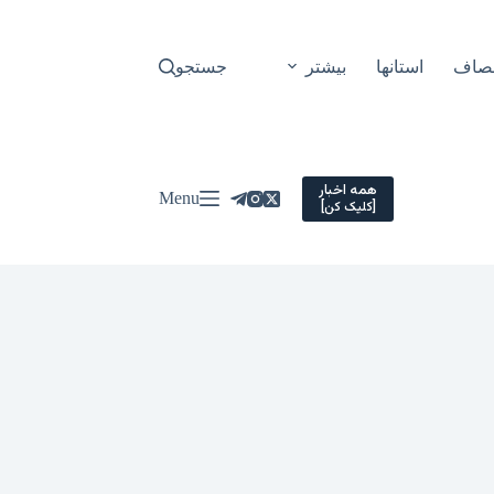
نصاف
استانها
بیشتر
جستجو
همه اخبار
Menu
[کلیک کن]