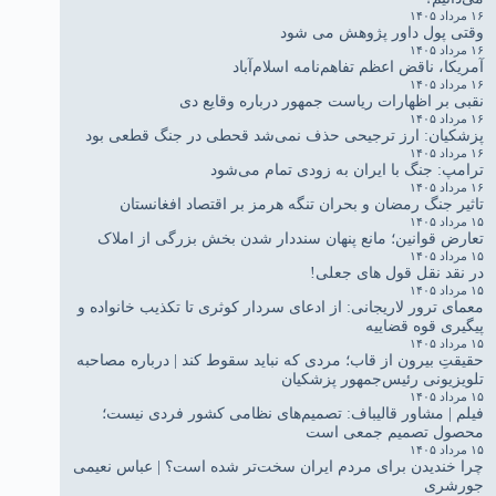
۱۶ مرداد ۱۴۰۵
وقتی پول داور پژوهش می شود
۱۶ مرداد ۱۴۰۵
آمریکا، ناقض اعظم تفاهم‌نامه اسلام‌آباد
۱۶ مرداد ۱۴۰۵
نقبی بر اظهارات ریاست جمهور درباره وقایع دی
۱۶ مرداد ۱۴۰۵
پزشکیان: ارز ترجیحی حذف نمی‌شد قحطی در جنگ قطعی بود
۱۶ مرداد ۱۴۰۵
ترامپ: جنگ با ایران به زودی تمام می‌شود
۱۶ مرداد ۱۴۰۵
تاثیر جنگ رمضان و بحران تنگه هرمز بر اقتصاد افغانستان
۱۵ مرداد ۱۴۰۵
تعارض قوانین؛ مانع پنهان سنددار شدن بخش بزرگی از املاک
۱۵ مرداد ۱۴۰۵
در نقد نقل قول های جعلی!
۱۵ مرداد ۱۴۰۵
معمای ترور لاریجانی: از ادعای سردار کوثری تا تکذیب خانواده و
پیگیری قوه قضاییه
۱۵ مرداد ۱۴۰۵
حقیقتِ بیرون از قاب؛ مردی که نباید سقوط کند | درباره مصاحبه
تلویزیونی رئیس‌جمهور پزشکیان
۱۵ مرداد ۱۴۰۵
فیلم | مشاور قالیباف: تصمیم‌های نظامی کشور فردی نیست؛
محصول تصمیم جمعی است
۱۵ مرداد ۱۴۰۵
چرا خندیدن برای مردم ایران سخت‌تر شده است؟ | عباس نعیمی
جورشری