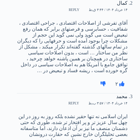
کمال
۱۴ خرداد ۱۴۰۴ / ۳:۴۴ ق٫ظ
REPLY
آقای تفرشی از اصلاحات اقتصادی ، جراحی اقتصادی ،
شفافیت ، حسابرسی و فرصتهای برابر که همان رفع
تبعیض است می گوید ولی نمی گوید این حجم از
مشکلات چرا بوجود آمده است و حرفهایی را که دیگران
در تمام سالهای گذشته گفته‌اند تکرار میکند ، مشکل از
نظر من ساختار … است ، بدون اصلاحات سیاسی
ساختاری در همچنان بر همین پاشنه خواهد چرخید ،
توافق جامع با آمریکا هم به اصلاحات سیاسی در داخل
گره خورده است ، ریشه فساد و تبعیض در …
۲
محمد
۱۴ خرداد ۱۴۰۴ / ۳:۵۷ ب٫ظ
REPLY
ایران اسلامی نه تنها حقیر نشده بلکه روز به روز در این
چهل سال عزیز تر و پر افتخار تر شده، طوری که حتی
دشمنان منصف ما نیز بر آن اذعان دارند، اما متاسفانه
بعضی تحلیلگران خارج نشین که حقارت درونشان