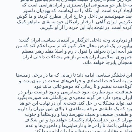
به خاطر جو مصنوعی ایران‌ستیزی و ایران‌هراسی است که
ایجاد کرده است. این نگاه را سال‌هاست که یهودیان دلسوز
ضد صهیونیسم در داخل و خارج ایران مطرح کردند و ما گوش
نکردیم. ایران گاهی با رفتار رادیکال خود به بقای نتانیاهو کمک
کرده است. در نتیجه باید این حربه را از او بگیریم.
او درباره‌ی وجه داخلی اثرگذار بر آینده‌ی سیاسی ایران گفت:
بیاییم در یک فرض محال فکر کنیم که ترامپ اعلام کند که من
هر آنچه ایران بخواهد را قبول دارم و اصلا مقلد رهبر معظم
جمهوری اسلامی ایران هستم باز هم مشکلات داخلی ایران
همچنان پابرجا خواهد ماند.
این تحلیلگر سیاسی ادامه داد: تا زمانی که ما در برخی زمینه‌ها
تن به اصلاحات اقتصادی و جراحی‌های سخت در میان‌مدت و
کوتاه‌مدت ندهیم و تا زمانی که موضوعاتی مانند نبود
شفافیت، نبود نظارت، نبود حسابرسی و نبود فرصت برابر در
ایران وجود دارد هر گونه معجزه‌ی بین‌المللی هم صورت بگیرد
نمی‌تواند مشکلات را حل کند. نتیجه‌ی آن در نهایت این خواهد
بود که یک طبقه‌ی مرفه منطقه‌ی ۱ بالای شهر تهران را داریم
و طبقه‌ی ضعیف و نحیف شهرستان‌ها و روستاها و جنوب
تهران که در حد اسلام‌آباد پاکستان خواهد بود و این شکاف
طبقاتی باعث ناآرامی‌ها و نارضایتی‌ها و دلخوری‌ها و عدم
تعلق و وفاداری نسبت به نظام و ایران ادامه پیدا کند.