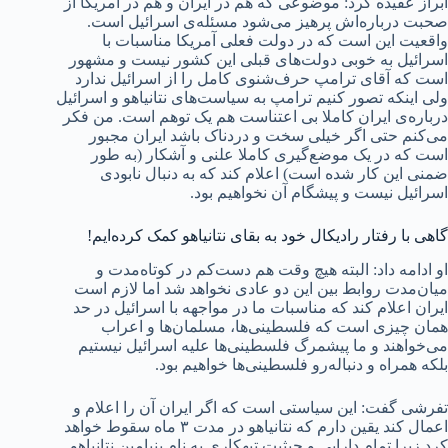
ابراز عقیده کرد: موضوعی که هم در ایران و هم در آمریکا از
صحبت درباره‌اش پرهیز می‌شود مسئله‌ی اسرائیل است.
واقعیت این است که در دولت فعلی آمریکا مناسبات با
اسرائیل به خوبی دولت‌های قبلی این کشور نیست و مشهور
است که آقای ترامپ حرف‌شنوی کامل را از اسرائیل ندارد
ولی اینکه تصور کنیم ترامپ به سیاست‌های نتانیاهو و اسرائیل
درباره‌ی ایران کاملا بی اعتناست هم یک توهم است. من فکر
می‌کنم حتی اگر خیلی سخت و دردناک باشد ایران مجبور
است که در یک موضع‌گیری کاملا علنی و آشکار (به طور
ضمنی این کار شده است) اعلام کند که به دنبال نابودی
اسرائیل نیست و پیشگام آن نخواهیم بود.
گاهی با رفتار رادیکال خود به بقای نتانیاهو کمک کرده‌ایم!
او ادامه داد: البته هیچ وقت هم دست‌کم در کوتاه‌مدت و
میان‌مدت روابط بین این دو عادی نخواهد شد اما لازم است
ایران اعلام کند که مناسبات ما در مواجهه با اسرائیل در حد
همان چیزی است که فلسطینی‌ها، مسلمان‌ها و اعراب
می‌خواهند و ما پیشمرگ فلسطینی‌ها علیه اسرائیل نیستیم
بلکه همراه و دنباله‌رو فلسطینی‌ها خواهیم بود.
تفرشی گفت: این سیاستی است که اگر ایران آن را اعلام و
اعمال کند یقین دارم که نتانیاهو در مدت ۳ ماه سقوط خواهد
کرد زیرا تمام دارایی و حیثیت تبهکاری به نام بنیامین نتانیاهو