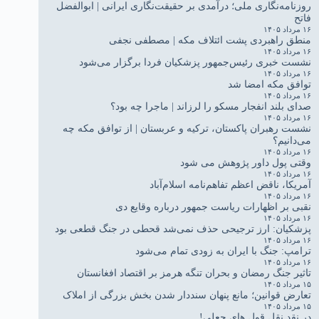
روزنامه‌نگاری ملی؛ درآمدی بر حقیقت‌نگاری ایرانی | ابوالفضل
فاتح
۱۶ مرداد ۱۴۰۵
منطق راهبردی پشت ائتلاف مکه | مصطفی نجفی
۱۶ مرداد ۱۴۰۵
نشست خبری رئیس‌جمهور پزشکیان فردا برگزار می‌شود
۱۶ مرداد ۱۴۰۵
توافق مکه امضا شد
۱۶ مرداد ۱۴۰۵
صدای بلند انفجار مسکو را لرزاند | ماجرا چه بود؟
۱۶ مرداد ۱۴۰۵
نشست رهبران پاکستان، ترکیه و عربستان | از توافق مکه چه
می‌دانیم؟
۱۶ مرداد ۱۴۰۵
وقتی پول داور پژوهش می شود
۱۶ مرداد ۱۴۰۵
آمریکا، ناقض اعظم تفاهم‌نامه اسلام‌آباد
۱۶ مرداد ۱۴۰۵
نقبی بر اظهارات ریاست جمهور درباره وقایع دی
۱۶ مرداد ۱۴۰۵
پزشکیان: ارز ترجیحی حذف نمی‌شد قحطی در جنگ قطعی بود
۱۶ مرداد ۱۴۰۵
ترامپ: جنگ با ایران به زودی تمام می‌شود
۱۶ مرداد ۱۴۰۵
تاثیر جنگ رمضان و بحران تنگه هرمز بر اقتصاد افغانستان
۱۵ مرداد ۱۴۰۵
تعارض قوانین؛ مانع پنهان سنددار شدن بخش بزرگی از املاک
۱۵ مرداد ۱۴۰۵
در نقد نقل قول های جعلی!