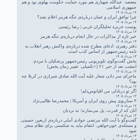
معتضد: عبدالله شهبازی هم مورد حمایت حکومت پهلوی بود و هم
جمهوری اسلامی
۱۴ مرداد ۱۴۰۵
چرا توافق ایران و عمان درباره‌ی تنگه هرمز اعلام نشد؟
۱۴ مرداد ۱۴۰۵
پوست خربزه تحلیلگران غربی | رضا رئیسی
۱۳ مرداد ۱۴۰۵
خبر تازه از مذاکرات در حال انجام درباره‌ی تنگه هرمز
۱۳ مرداد ۱۴۰۵
دفتر رهبری: ادعای مطرح شده درباره‌ی واکنش رهبر انقلاب به
نامه رئیس‌جمهور از اساس کذب است
۱۳ مرداد ۱۴۰۵
پخش گفت‌وگوی تلویزیونی رئیس‌جمهور پزشکیان با مردم:
امشب بعد از خبر ۲۱ [+تکمیلی: تغییر زمان پخش]
۱۳ مرداد ۱۴۰۵
ماجرای سر دادن شعار علیه آیت الله صادق شیرازی در کربلا چه
بود؟
۱۳ مرداد ۱۴۰۵
اگر تو دریادلی من اقیانوس‌دلم!
۱۳ مرداد ۱۴۰۵
۳ سناریوی پیش روی ایران و آمریکا | محمدرضا طالبی‌نژاد
۱۳ مرداد ۱۴۰۵
آنان که از قدرت، پل می‌سازند؛ نه نردبان
۱۳ مرداد ۱۴۰۵
گفت‌وگو با آیت الله مرتضی جوادی آملی درباره‌ی اربعین حسینی
و مسئله‌ی خون‌خواهی: انتقام نباید به شکستی برای نظام منجر
شود
۱۳ مرداد ۱۴۰۵