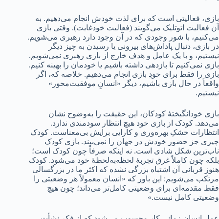
بازی، فعالیتی است که برای لذت خودش انجام می‌دهیم. به
آن فعالیت اتوتلیک می‌گویند (فعالیت خودغایت). وقتی بازی
می‌کنیم، با شور وجودی که در آن وجود دارد رهبری می‌شویم.
در بازی، دنبال پاداش‌های بیرونی یا رسیدن به چیز دیگر
نیستیم، و با یک عامل و هدف خارج از بازی رهبری نمی‌شویم.
بازی نمی‌کنیم تا بازدهی داشته باشیم یا خودمان را بهینه کنیم.
بازی را فقط برای خودِ بازی انجام می‌دهیم. خلاصه که، اگر
واقعاً در حال بازی باشیم، دیگر «انسانِ موفقیت‌محور»
نیستیم.
بازی خودانگیختۀ کودکان، این حقیقت را به‌وضوح نشان
می‌دهد. کودک از بازی خود هیچ انتظار سودمندی ندارد.
انتظارات خشکِ بهره‌وری و کارایی برایش بی‌معناست. کودک
چیزی جز حضور خودش در جهان را نمی‌بیند. بازی کودک
ناب‌ترین شکل شادی است. نه اینکه صرفاً چون کودک است؛
بلکه چون کاملاً غرق تجربۀ لحظه‌به‌لحظۀ خود می‌شود. کودک
هنوز قربانی آن اشتباه بزرگی نشده که اکثر ما در بزرگسالی
مرتکب می‌شویم: این باور که «انسان معمولاً هر وضعیتی را
فقط مقدمه‌ای برای وضعیتی کامل‌تر می‌داند؛ چون هیچ
وضعیتی کامل نیست.»
عمل انسان زمانی کار محسوب می‌شود که از فکر نشأت