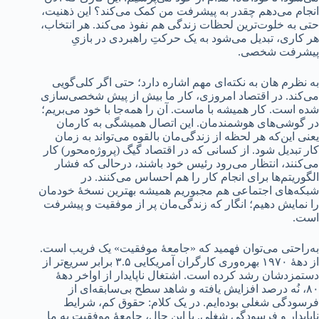
انجام می‌دهم چقدر به پیشرفت من کمک می‌کند؟ این ذهنیت،
حتی به خلوت‌ترین لحظات زندگی هم نفوذ می‌کند. هر انتخاب،
هر کاری، تبدیل می‌شود به یک حرکتِ راهبردی در بازیِ
پیشرفت شخصی.
به نظرم هان به نکته‌ای مهم اشاره دارد؛ حتی اگر کلی‌گویی
می‌کند. در اقتصاد امروزی، کار ما بیش از پیش شخصی‌سازی
شده است. کار همیشه با ماست. آن را همه‌جا با خود می‌بریم؛
در گوشی‌های هوشمندمان. این اتصال همیشگی به کارمان
یعنی این‌که هر لحظه از زندگی‌مان بالقوه می‌تواند به زمان
کار تبدیل شود. از کسانی که در اقتصاد گیگ (پروژه‌محور) کار
می‌کنند، انتظار می‌رود رئیس خود باشند، درحالی که فشار
الگوریتم‌ها برای انجام کار را هم احساس می‌کنند. در
شبکه‌های اجتماعی هم مجبوریم همیشه بهترین نسخۀ خودمان
را نمایش دهیم؛ انگار که زندگی‌مان پر از موفقیت و پیشرفت
است.
به‌راحتی می‌توان فهمید که «جامعۀ موفقیت» یک فریب است.
از دهۀ ۱۹۷۰ بهره‌وری کارگران آمریکایی ۳.۵ برابر سریع‌تر از
دستمزدشان رشد کرده است. اشتغال ناپایدار از اواخر دهۀ
۸۰، نُه درصد افزایش یافته و شاهد سطح بی‌سابقه‌ای از
فرسودگی شغلی بوده‌ایم. در یک کلام: حقوق کم، شرایط
ناپایدار و فرسودگی شغلی. با این حال، جامعۀ موفقیت به ما