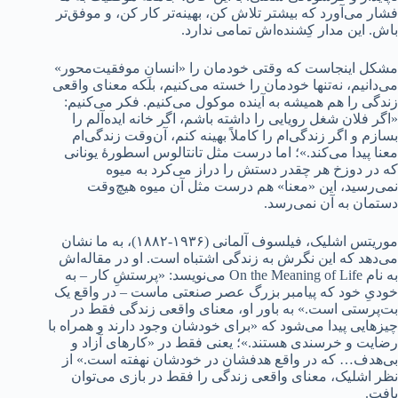
فشار می‌آورد که بیشتر تلاش کن، بهینه‌تر کار کن، و موفق‌تر
باش. این مدار کِشنده‌اش تمامی ندارد.
مشکل اینجاست که وقتی خودمان را «انسانِ موفقیت‌محور»
می‌دانیم، نه‌تنها خودمان را خسته می‌کنیم، بلکه معنای واقعی
زندگی را هم همیشه به آینده موکول می‌کنیم. فکر می‌کنیم:
«اگر فلان شغل رویایی را داشته باشم، اگر خانه ایده‌آلم را
بسازم و اگر زندگی‌ام را کاملاً بهینه کنم، آن‌وقت زندگی‌ام
معنا پیدا می‌کند.»؛ اما درست مثل تانتالوس اسطورۀ یونانی
که در دوزخ هر چقدر دستش را دراز می‌کرد به میوه‌
نمی‌رسید، این «معنا» هم درست مثل آن میوه هیچ‌وقت
دستمان به آن نمی‌رسد.
موریتس اشلیک، فیلسوف آلمانی (۱۹۳۶-۱۸۸۲)، به ما نشان
می‌دهد که این نگرش به زندگی اشتباه است. او در مقاله‌اش
به نام On the Meaning of Life می‌نویسد: «پرستشِ کار – به
خودیِ خود که پیامبر بزرگ عصر صنعتی ماست – در واقع یک
بت‌پرستی است.» به باور او، معنای واقعی زندگی فقط در
چیزهایی پیدا می‌شود که «برای خودشان وجود دارند و همراه با
رضایت و خرسندی هستند.»؛ یعنی فقط در «کارهای آزاد و
بی‌هدف… که در واقع هدفشان در خودشان نهفته است.» از
نظر اشلیک، معنای واقعی زندگی را فقط در بازی می‌توان
یافت.