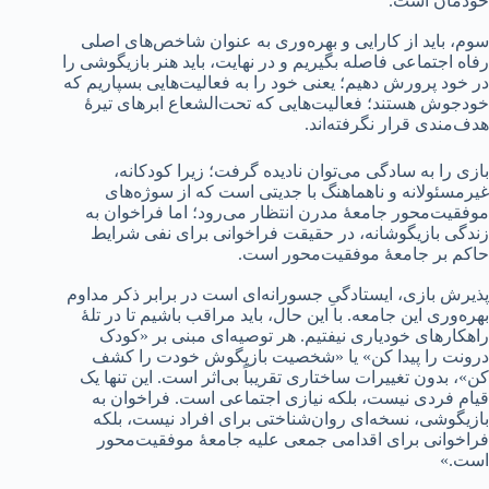
خودمان است.
سوم، باید از کارایی و بهره‌وری به عنوان شاخص‌های اصلی
رفاه اجتماعی فاصله بگیریم و در نهایت، باید هنر بازیگوشی را
در خود پرورش دهیم؛ یعنی خود را به فعالیت‌هایی بسپاریم که
خودجوش هستند؛ فعالیت‌هایی که تحت‌الشعاع ابرهای تیرۀ
هدف‌مندی قرار نگرفته‌اند.
بازی را به سادگی می‌توان نادیده گرفت؛ زیرا کودکانه،
غیرمسئولانه و ناهماهنگ با جدیتی است که از سوژه‌های
موفقیت‌محور جامعۀ مدرن انتظار می‌رود؛ اما فراخوان به
زندگی بازیگوشانه، در حقیقت فراخوانی برای نفی شرایط
حاکم بر جامعۀ موفقیت‌محور است.
پذیرش بازی، ایستادگیِ جسورانه‌ای است در برابر ذکر مداوم
بهره‌وری این جامعه. با این حال، باید مراقب باشیم تا در تلۀ
راهکارهای خودیاری نیفتیم. هر توصیه‌ای مبنی بر «کودک
درونت را پیدا کن» یا «شخصیت بازیگوش خودت را کشف
کن»، بدون تغییرات ساختاری تقریباً بی‌اثر است. این تنها یک
قیام فردی نیست، بلکه نیازی اجتماعی است. فراخوان به
بازیگوشی، نسخه‌ای روان‌شناختی برای افراد نیست، بلکه
فراخوانی برای اقدامی جمعی علیه جامعۀ موفقیت‌محور
است.»