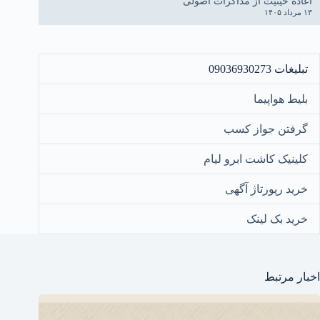
اعاده حیثیت از مذاکرات اصولی
۱۳ مرداد ۱۴۰۵
تبلیغات 09036930273
بلیط هواپیما
گرفتن جواز کسب
کلینیک کاشت ابرو لیام
خرید رپورتاژ آگهی
خرید بک لینک
اخبار مرتبط