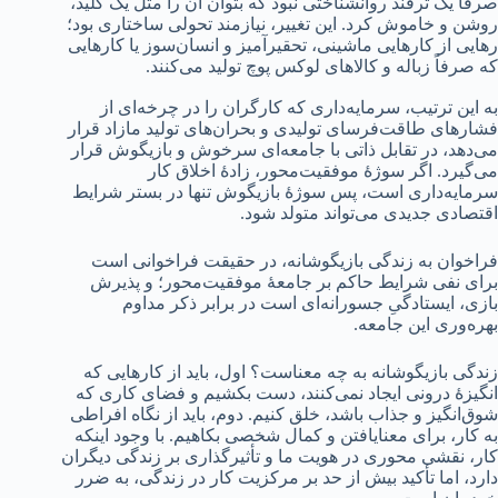
صرفاً یک ترفند روانشناختی نبود که بتوان آن را مثل یک کلید،
روشن و خاموش کرد. این تغییر، نیازمند تحولی ساختاری بود؛
رهایی از کارهایی ماشینی، تحقیرآمیز و انسان‌سوز یا کارهایی
که صرفاً زباله و کالاهای لوکس پوچ تولید می‌کنند.
به این ترتیب، سرمایه‌داری که کارگران را در چرخه‌ای از
فشارهای طاقت‌فرسای تولیدی و بحران‌های تولید مازاد قرار
می‌دهد، در تقابل ذاتی با جامعه‌ای سرخوش و بازیگوش قرار
می‌گیرد. اگر سوژۀ موفقیت‌محور، زادۀ اخلاق کار
سرمایه‌داری است، پس سوژۀ بازیگوش تنها در بستر شرایط
اقتصادی جدیدی می‌تواند متولد شود.
فراخوان به زندگی بازیگوشانه، در حقیقت فراخوانی است
برای نفی شرایط حاکم بر جامعۀ موفقیت‌محور؛ و پذیرش
بازی، ایستادگیِ جسورانه‌ای است در برابر ذکر مداوم
بهره‌وری این جامعه.
زندگی بازیگوشانه به چه معناست؟ اول، باید از کارهایی که
انگیزۀ درونی ایجاد نمی‌کنند، دست بکشیم و فضای کاری که
شوق‌انگیز و جذاب باشد، خلق کنیم. دوم، باید از نگاه افراطی
به کار، برای معنا‌یافتن و کمال شخصی بکاهیم. با وجود اینکه
کار، نقشی محوری در هویت ما و تأثیرگذاری بر زندگی دیگران
دارد، اما تأکید بیش از حد بر مرکزیت کار در زندگی، به ضرر