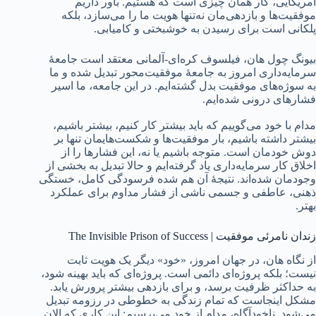
آمریکایی، کار همان چیزی است که هستیم. باور داریم
موفقیت‌ها و بازدهی‌مان نه‌تنها هویت ما را می‌سازد، بلکه
پلکانی است برای رسیدن به خوشبختی و کامیابی.
بیونگ چول هان، فیلسوف کره‌ای-آلمانی معتقد است جامعۀ
سرمایه‌داری امروز به جامعۀ موفقیت‌محور تبدیل شده و ما
به سوژه‌های موفقیت بدل گشته‌ایم. در این جامعه، ما اسیر
فشارهای درونی‌ شده‌ایم.
مدام با خود می‌گوییم که باید بیشتر کار کنیم، بیشتر باشیم،
بیشتر داشته باشیم، بار موفقیت‌ها و شکست‌هایمان تنها بر
دوش خودمان است. متوجه باشیم یا نه، این فشارها را از
اخلاق کار سرمایه‌داری یاد گرفته‌ایم و حالا تبدیل به بخشی از
وجودمان شده‌اند. نتیجۀ آن هم شده فرسودگی کامل، خستگی
ذهنی، عاطفی و جسمی ناشی از فشار مداوم برای عملکرد
بهتر.
زندان نامرئی موفقیت | The Invisible Prison of Success
از نگاه هان، در جهان امروز، «خود» دیگر یک هویت ثابت
نیست؛ بلکه پروژه‌ای دائمی است. پروژه‌ای که باید بهینه شود،
به حداکثر ظرفیت برسد، و برای بازدهی بیشتر پرورش یابد.
مشکل اینجاست که تمام زندگی به خطوطی در رزومه تبدیل
می‌شود. ناخودآگاه، مدام از خود می‌پرسیم: این کاری که الان