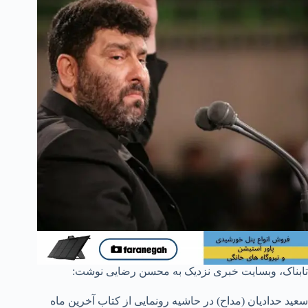
تابناک، وبسایت خبری نزدیک به محسن رضایی نوشت:
سعید حدادیان (مداح) در حاشیه رونمایی از کتاب آخرین ماه