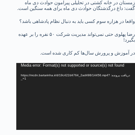
زمستان در خانه کشتی در تحلیلی پیرامون حوادث دی ماه
گفت: داغ درگذشتگان حوادث دی ماه برای همه سنگین است.
واقعا در هزاره سوم کسی باید به دنبال نظام پادشاهی باشد؟
رضا پهلوی حتی نمی‌تواند مدیریت شرکت ۵۰ نفره را بر عهده
بگیرد!
در آموزش و پرورش سال‌ها کم کاری شده است.
مایشگر
Media error: Format(s) not supported or source(s) not found
یدیو
دریافت پرونده: https://mcdn.bartarinha.ir/d/19c422d4764_2ad498/14456.mp4?
_=1