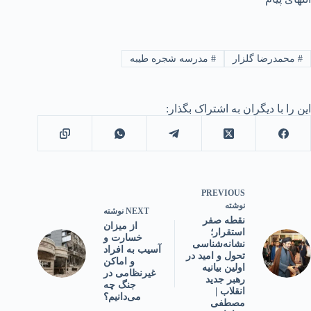
#
محمدرضا گلزار
#
مدرسه شجره طیبه
این را با دیگران به اشتراک بگذار:
PREVIOUS
نوشته
NEXT
نوشته
نقطه صفر
از میزان
استقرار؛
خسارت و
نشانه‌شناسی
آسیب به افراد
تحول و امید در
و اماکن
اولین بیانیه
غیرنظامی در
رهبر جدید
جنگ چه
انقلاب |
می‌دانیم؟
مصطفی