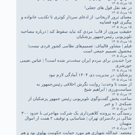
۱۵ مرداد ۱۴۰۵
در نقد نقل قول های جعلی!
۱۵ مرداد ۱۴۰۵
معمای ترور لاریجانی: از ادعای سردار کوثری تا تکذیب خانواده و
پیگیری قوه قضاییه
۱۵ مرداد ۱۴۰۵
حقیقتِ بیرون از قاب؛ مردی که نباید سقوط کند | درباره مصاحبه
تلویزیونی رئیس‌جمهور پزشکیان
۱۵ مرداد ۱۴۰۵
فیلم | مشاور قالیباف: تصمیم‌های نظامی کشور فردی نیست؛
محصول تصمیم جمعی است
۱۵ مرداد ۱۴۰۵
چرا خندیدن برای مردم ایران سخت‌تر شده است؟ | عباس نعیمی
جورشری
۱۵ مرداد ۱۴۰۵
پزشکیان: در مدیریت دی ۱۴۰۴ آمادگی لازم نبود
۱۵ مرداد ۱۴۰۵
از منیت تا وحدت؛ روایت نگرش اخلاقی رئیس‌جمهور به
سیاست‌ورزی | ابراهیم شیخ
۱۴ مرداد ۱۴۰۵
ساعت پخش گفت‌وگوی تلویزیونی رئیس جمهور پزشکیان از
شبکه‌ی ۱ و خبر
۱۴ مرداد ۱۴۰۵
رسیدگی به پرونده کلاهبرداری یک شرکت مهاجرتی با حدود ۳۰۰
شاکی در دادسرای تهران | شناسایی و توقیف ۲ همت از اموال
متهمان
۱۴ مرداد ۱۴۰۵
معتضد: عبدالله شهبازی هم مورد حمایت حکومت پهلوی بود و هم