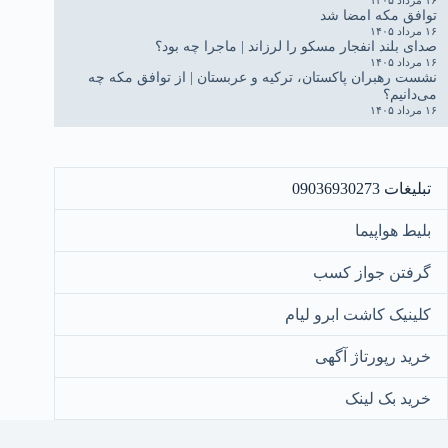
توافق مکه امضا شد
۱۶ مرداد ۱۴۰۵
صدای بلند انفجار مسکو را لرزاند | ماجرا چه بود؟
۱۶ مرداد ۱۴۰۵
نشست رهبران پاکستان، ترکیه و عربستان | از توافق مکه چه
می‌دانیم؟
۱۶ مرداد ۱۴۰۵
تبلیغات 09036930273
بلیط هواپیما
گرفتن جواز کسب
کلینیک کاشت ابرو لیام
خرید رپورتاژ آگهی
خرید بک لینک