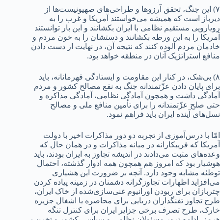
۷) این جنگ، تحقق آرزوها و طراحی‌های صهیونیست‌ها از
دیرباز است که همیشه می‌خواستند آمریکا و غرب را به
رویارویی مستقیم نظامی با ایران بکشانند و این بار توانستند
آمریکا را به این ورطه بکشانند و دستشان را به خون مردم و
خادمان مردم آلوده کنند که نتیجه آن، در نهایت از دست دادن
منافع استراتژیک آنان در منطقه خواهد بود.
۸) بی‌شک، در کنار این مقاومت و ایستادگی قهرمانانه، باید
برای پایان دادن عزّتمندانه جنگ به نفع مصالح کشور و مردم
آمادگی داشت و همچون آمادگی نظامی، آمادگی مذاکره و
حتی صلح عزّتمندانه را برای تأمین منافع ملی و مصالح
نسل‌های آینده ایران باید فراهم نمود.
امّا با درس‌آموزی از تجربه دو دور مذاکرات اخیر با دولت
آمریکا که فریبکارانه در میانه مذاکرات و در همان حال که
وعده‌های مثبت می‌دادند در اندیشه تجاوز به ایران بودند، باید
هوشیار بود که امروز هم همچون همه ادوار گذشته، احتمال
توطئه مشابه وجود دارد. آنچه بر ضرورت این هشیاری
می‌افزاید اظهارات تجاوزگرانه دشمنان در زمینه پیاده کردن
چتربازان برای ربودن اورانیوم غنی‌سازی‌شده از خاک ایران،
طرح تجاوز تفنگداران دریایی برای محاصره یا اشغال جزیره
خارک، طرح تصرف برخی جزایر ایران برای کنترل تنگه
هرمز، ادامه ترور مسئولان نظامی و سیاسی کشور و تخریب