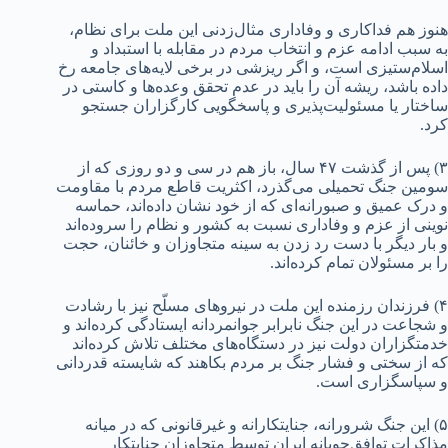
هنوز هم فداکاری و وفاداری مثال‌زدنی این ملت برای نظام،
به سبب ادامه عزم و انتخاب مردم در مقابله با استبداد و
اسلام‌ستیزی است، و اگر ریزشی در برخی لایه‌های جامعه رخ
داده باشد، ریشه آن را باید در عدم تحقق وعده‌ها و کاستی در
ساختار یا مسئولیت‌پذیری و پاسخگویی کارگزاران جستجو
کرد.
۳) پس از گذشت ۴۷ سال، باز هم در سی و دو روزی که از
سومین جنگ تحمیلی می‌گذرد، اکثریت قاطع مردم با مقاومت
و درک عمیق و صبورانه‌ای که از خود نشان داده‌اند، حماسه
نوینی از عزم و وفاداری نسبت به کشور و نظام را سروده‌اند
و بار دیگر با دست رد زدن به سینه متجاوزان و خائنان، حجت
را بر مسئولان تمام کرده‌اند.
۴) فرزندان رزمنده این ملت در نیروهای مسلّح نیز با رشادت
و شجاعت در این جنگ نابرابر جوانمردانه ایستادگی کرده‌اند و
خدمتگزاران دولت نیز در دستگاه‌های مختلف تلاش کرده‌اند
که از سختی و فشار جنگ بر مردم بکاهند که شایسته قدردانی
و سپاسگزاری است.
۵) این جنگ شرورانه، جنایتکارانه و غیرقانونی که در میانه
مذاکرات توافق‌جویانه ایران توسط متجاوزان جنایتکار