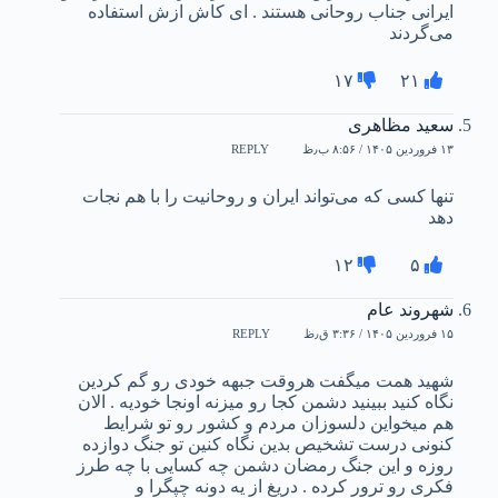
ایرانی جناب روحانی هستند . ای کاش ازش استفاده
می‌گردند
۱۷
۲۱
سعید مظاهری
۱۳ فروردین ۱۴۰۵ / ۸:۵۶ ب٫ظ
REPLY
تنها کسی که می‌تواند ایران و روحانیت را با هم نجات
دهد
۱۲
۵
شهروند عام
۱۵ فروردین ۱۴۰۵ / ۳:۳۶ ق٫ظ
REPLY
شهید همت میگفت هروقت جبهه خودی رو گم کردین
نگاه کنید ببینید دشمن کجا رو میزنه اونجا خودیه . الان
هم میخواین دلسوزان مردم و کشور رو تو شرایط
کنونی درست تشخیص بدین نگاه کنین تو جنگ دوازده
روزه و این جنگ رمضان دشمن چه کسایی با چه طرز
فکری رو ترور کرده . دریغ از یه دونه چپگرا و