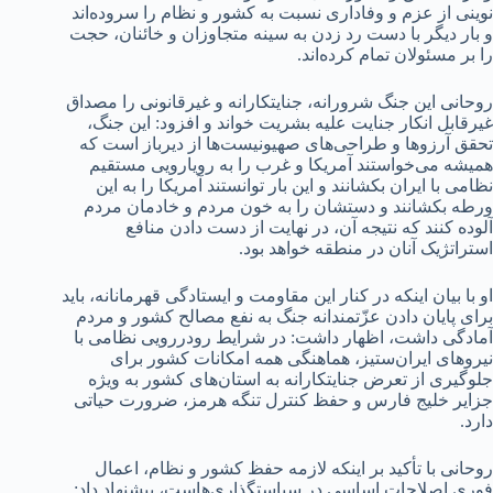
نوینی از عزم و وفاداری نسبت به کشور و نظام را سروده‌اند
و بار دیگر با دست رد زدن به سینه متجاوزان و خائنان، حجت
را بر مسئولان تمام کرده‌اند.
روحانی این جنگ شرورانه، جنایتکارانه و غیرقانونی را مصداق
غیرقابل انکار جنایت علیه بشریت خواند و افزود: این جنگ،
تحقق آرزوها و طراحی‌های صهیونیست‌ها از دیرباز است که
همیشه می‌خواستند آمریکا و غرب را به رویارویی مستقیم
نظامی با ایران بکشانند و این بار توانستند آمریکا را به این
ورطه بکشانند و دستشان را به خون مردم و خادمان مردم
آلوده کنند که نتیجه آن، در نهایت از دست دادن منافع
استراتژیک آنان در منطقه خواهد بود.
او با بیان اینکه در کنار این مقاومت و ایستادگی قهرمانانه، باید
برای پایان دادن عزّتمندانه جنگ به نفع مصالح کشور و مردم
آمادگی داشت، اظهار داشت: در شرایط رودررویی نظامی با
نیروهای ایران‌ستیز، هماهنگی همه امکانات کشور برای
جلوگیری از تعرض جنایتکارانه به استان‌های کشور به ویژه
جزایر خلیج فارس و حفظ کنترل تنگه هرمز، ضرورت حیاتی
دارد.
روحانی با تأکید بر اینکه لازمه ‌حفظ کشور و نظام، اعمال
فوری اصلاحات اساسی در سیاستگذاری‌هاست، پیشنهاد داد: