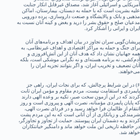
آمریکایی و اسرائیلی آغاز شد، مصداق غیرقابل انکار جنایت
علیه بشریت است که با حمله به دبستان، بیمارستان، اماکن
مذهبی و بانک و پالایشگاه و صنعت داروسازی، پرده دورویی
مدعیان صلح و حقوق بشر را درید و بغض و کینه آنان نسبت به
ایران و ایرانی را آشکار کرد.
پریشان‌گویی سران تجاوز در بیان اهداف و برنامه‌های آنان
برای جنگ و حمله به مراکز اقتصادی و اهداف غیرنظامی، به
همه جهانیان نشان داد که هدف آنان از این آتش‌افروزی و
آدم‌کشی، نه برنامه هسته‌ای و نه نگرانی موشکی است، بلکه
آنان تضعیف و تخریب ایران، و اگر بتوانند تجزیه ایران را
می‌خواهند.
۶) در این شرایط پرچالش، که برای نجات ایران، راهی جز
پایمردی و استقامت نیست، مردم مقاوم و مؤمن ایران ثابت
کردند که در این آزمونِ سخت صبر، تکیه بر وعده الهی دارند
که پایان پایمردی مؤمنانه، نصرت الهی و پیروزی است و روز
انتقام از ظالمان فرا خواهد رسید و در فردای نصرت الهی،
شرمندگی و زیانکاری از آن آنانی است که به این مردم پشت
کردند و به دشمنان ایران پیوستند. حمایت از تجاوز و تجاوزگر،
در حافظه تاریخی این ملت خواهد ماند و دامنگیر خیانتکاران
خواهد شد.