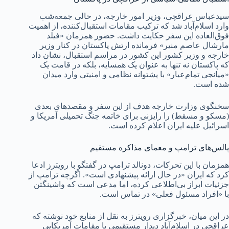
سیدعباس عراقچی، وزیر امور خارجه، در حالی جمعه‌شب
وارد اسلام‌آباد شد که ترکیب مقامات استقبال‌کننده، از اهمیت
فوق‌العاده این سفر حکایت داشت. حضور همزمان «فیلد
مارشال عاصم منیر» فرمانده ارتش پاکستان در کنار وزیر
خارجه و وزیر کشور این کشور در مراسم استقبال، نشان داد
که پاکستان نه تنها به عنوان یک همسایه، بلکه در قامت یک
«میانجی تمام‌عیار» با پشتوانه نظامی و امنیتی وارد میدان
شده است.
سخنگوی وزارت خارجه هدف از این سفر و مقصدهای بعدی
(مسکو و مسقط) را رایزنی برای خاتمه جنگ تحمیلی آمریکا و
اسرائیل علیه ایران اعلام کرده است.
پالس‌های ترامپ و معمای مذاکره مستقیم
همزمان با این تحرکات، دونالد ترامپ در گفتگو با رویترز ادعا
کرد که ایران «در حال ارائه پیشنهادی است». اگرچه ترامپ از
جزئیات ابراز بی‌اطلاعی کرده، اما مدعی است که واشینگتن
با «افراد مسئول فعلی» در تماس است.
در این میان، خبرگزاری رویترز به نقل از منابع خود نوشته که
عراقچی در اسلام‌آباد دیدار مستقیمی با مقامات آمریکایی