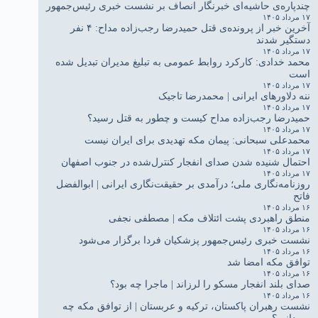
چندپاره‌ی حاشیه‌ای خبرنگار انصاف بر نشست خبری رئیس‌جمهور
۱۷ مرداد ۱۴۰۵
آخرین خبر از پرونده‌ی قتل حمیدرضا رجب‌زاده مداح: ۴ نفر
دستگیر شدند
۱۷ مرداد ۱۴۰۵
محمد خدادی: کارکرد روابط عمومی به تبلیغ مدیران تبدیل شده
است
۱۷ مرداد ۱۴۰۵
ننه دلاورهای ایرانی | محمدرضا تاجیک
۱۷ مرداد ۱۴۰۵
حمیدرضا رجب‌زاده مداح کیست و چطور به قتل رسید؟
۱۷ مرداد ۱۴۰۵
محمدعلی سبحانی: پیمان مکه تهدیدی برای ایران نیست
۱۷ مرداد ۱۴۰۵
احتمال شنیده شدن صدای انفجار کنترل‌شده در جنوب اصفهان
۱۷ مرداد ۱۴۰۵
روزنامه‌نگاری ملی؛ درآمدی بر حقیقت‌نگاری ایرانی | ابوالفضل
فاتح
۱۶ مرداد ۱۴۰۵
منطق راهبردی پشت ائتلاف مکه | مصطفی نجفی
۱۶ مرداد ۱۴۰۵
نشست خبری رئیس‌جمهور پزشکیان فردا برگزار می‌شود
۱۶ مرداد ۱۴۰۵
توافق مکه امضا شد
۱۶ مرداد ۱۴۰۵
صدای بلند انفجار مسکو را لرزاند | ماجرا چه بود؟
۱۶ مرداد ۱۴۰۵
نشست رهبران پاکستان، ترکیه و عربستان | از توافق مکه چه
می‌دانیم؟