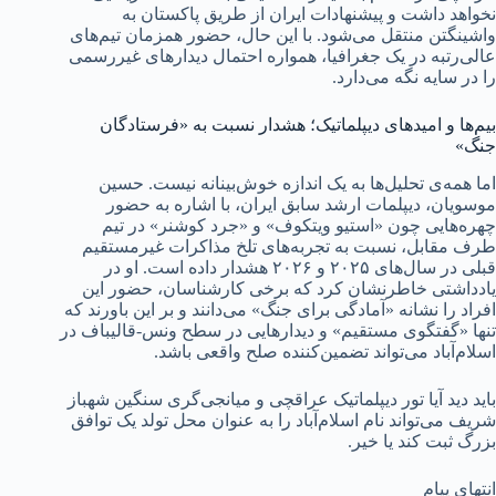
نخواهد داشت و پیشنهادات ایران از طریق پاکستان به
واشینگتن منتقل می‌شود. با این حال، حضور همزمان تیم‌های
عالی‌رتبه در یک جغرافیا، همواره احتمال دیدارهای غیررسمی
را در سایه نگه می‌دارد.
بیم‌ها و امیدهای دیپلماتیک؛ هشدار نسبت به «فرستادگان
جنگ»
اما همه‌ی تحلیل‌ها به یک اندازه خوش‌بینانه نیست. حسین
موسویان، دیپلمات ارشد سابق ایران، با اشاره به حضور
چهره‌هایی چون «استیو ویتکوف» و «جرد کوشنر» در تیم
طرف مقابل، نسبت به تجربه‌های تلخ مذاکرات غیرمستقیم
قبلی در سال‌های ۲۰۲۵ و ۲۰۲۶ هشدار داده است. او در
یادداشتی خاطرنشان کرد که برخی کارشناسان، حضور این
افراد را نشانه «آمادگی برای جنگ» می‌دانند و بر این باورند که
تنها «گفتگوی مستقیم» و دیدارهایی در سطح ونس-قالیباف در
اسلام‌آباد می‌تواند تضمین‌کننده صلح واقعی باشد.
باید دید آیا تور دیپلماتیک عراقچی و میانجی‌گری سنگین شهباز
شریف می‌تواند نام اسلام‌آباد را به عنوان محل تولد یک توافق
بزرگ ثبت کند یا خیر.
انتهای پیام