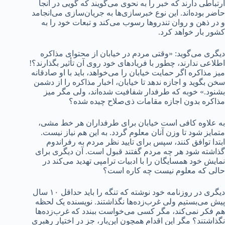
ارتباطی دارند که خبر را به نحوی می‌گویند که گویی در آنجا
حاضر بوده‌اند. این نوع خبرسازی‌ها به جریان‌سازی می‌انجامد
و در ذهن و روان تندروها رسوب می‌کند و تبعات خود را به
کشور بار خواهد کرد.
دیگری می‌گوید: «وقتی مردم در خیابان از محتوای مذاکره
اطلاعی ندارند، چطور با فریادهای خود روی آن تأثیر بگذارند؟!
میز مذاکره اگر حمایت خیابان را می‌خواهد، باید با او صادقانه
سخن بگوید و اجازه ندهد تا خیابان، اخبار مذاکره را از دشمن
بشنود.» خوبه که طرفدار شفافیت شده‌اند، ولی مگر میز
مذاکره بدون اجازه مقامات ذی‌صلاح چیده شده؟
به علاوه کافی است خیابان برای طرفداران هر خط مشی،
متمایز شود تا وزن آنان معلوم‌ گردد. به این هم نیاز نیست.
ابتدا توافق کنند، سپس برای تایید نظر مردم به رفراندوم
گذاشته شود هر چه مردم گفتند قبول است. آن دیگری برای
نمایش خود همسایگان را با ادبیات ترامپی تهدید می‌کند در
حالی که معلوم نیست چه کاره است؟
دیگری در روزنامه خود نوشته که تنگه را باید حداقل ۱۰ سال
پیش می‌بستیم ولی غرب‌زده‌ها نگذاشتند. نویسنده یک لحظه
هم فکر نمی‌کند، مگر کسی می‌خواست ببندد که غرب‌زده‌ها
نگذاشتند؟ مگر این اقدام همچون این‌بار، جز در اختیار رهبری