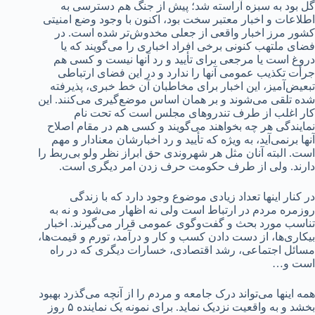
گل بود به سبزه آراسته شد؛ پیش از جنگ هم دسترسی به
اطلاعات و اخبار معتبر سخت بود، اکنون با وجود وضع امنیتی
کشور مرز اخبار واقعی از جعلی مخدوش‌تر شده است. در
فضای ملتهب کنونی برخی افراد اخباری را می‌گویند که یا
دروغ است یا مرجعی برای تأیید و رد آنها نیست و کسی هم
جرأت تکذیب عمومی آنها را ندارد و در این فضای ارتباطی
تبعیض‌آمیز، این اخبار برای مخاطبان آن خط خبری، پذیرفته
شده تلقی می‌شوند و بر همان اساس موضع‌گیری می‌کنند. این
کار اغلب از طرف تندروهای مجلس است که تحت نام
نمایندگی هر چه بخواهند می‌گویند و کسی هم در مقام اصلاح
آنها برنمی‌آید، به ویژه که تأیید و رد اخبارشان معنادار و مهم
است. البته آنان مثل هر شهروندی حق ابراز نظر ولو بی‌ربط را
دارند. ولی از طرف حکومت حرف زدن امر دیگری است.
در کنار اینها تعداد زیادی موضوع وجود دارد که با زندگی
روزمره مردم در ارتباط است ولی نه اظهار می‌شود و نه به
تناسب مورد بحث و گفت‌وگوی عمومی قرار می‌گیرند. اخبار
بیکاری‌ها، از دست دادن کسب و کار و درآمد، تورم و قیمت‌ها،
مسائل اجتماعی، رشد اقتصادی، خسارات دیگری که در راه
است و…
همه اینها می‌تواند درک جامعه و مردم را از آنچه می‌گذرد بهبود
بخشد و به واقعیت نزدیک نماید. برای نمونه یک نماینده ۵ روز