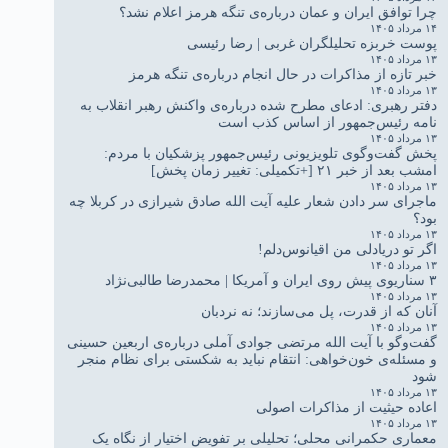
چرا توافق ایران و عمان درباره‌ی تنگه هرمز اعلام نشد؟
۱۴ مرداد ۱۴۰۵
پوست خربزه تحلیلگران غربی | رضا رئیسی
۱۳ مرداد ۱۴۰۵
خبر تازه از مذاکرات در حال انجام درباره‌ی تنگه هرمز
۱۳ مرداد ۱۴۰۵
دفتر رهبری: ادعای مطرح شده درباره‌ی واکنش رهبر انقلاب به
نامه رئیس‌جمهور از اساس کذب است
۱۳ مرداد ۱۴۰۵
پخش گفت‌وگوی تلویزیونی رئیس‌جمهور پزشکیان با مردم:
امشب بعد از خبر ۲۱ [+تکمیلی: تغییر زمان پخش]
۱۳ مرداد ۱۴۰۵
ماجرای سر دادن شعار علیه آیت الله صادق شیرازی در کربلا چه
بود؟
۱۳ مرداد ۱۴۰۵
اگر تو دریادلی من اقیانوس‌دلم!
۱۳ مرداد ۱۴۰۵
۳ سناریوی پیش روی ایران و آمریکا | محمدرضا طالبی‌نژاد
۱۳ مرداد ۱۴۰۵
آنان که از قدرت، پل می‌سازند؛ نه نردبان
۱۳ مرداد ۱۴۰۵
گفت‌وگو با آیت الله مرتضی جوادی آملی درباره‌ی اربعین حسینی
و مسئله‌ی خون‌خواهی: انتقام نباید به شکستی برای نظام منجر
شود
۱۳ مرداد ۱۴۰۵
اعاده حیثیت از مذاکرات اصولی
۱۳ مرداد ۱۴۰۵
معماری حکمرانی محلی؛ تحلیلی بر تفویض اختیار از نگاه یک