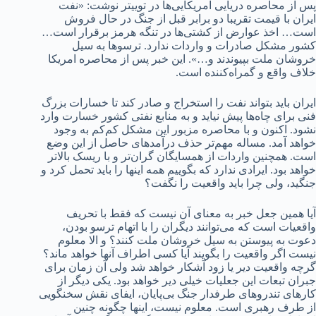
پس از محاصره دریایی امریکایی‌ها در توییتر نوشت: «نفت
ایران با قیمت تقریبا دو برابر قبل از جنگ در حال فروش
است… اخذ عوارض از کشتی‌ها در تنگه هرمز برقرار است…
کشور مشکل صادرات و واردات ندارد. ترسوها به سیل
خروشان ملت بپیوندند و…». این خبر پس از محاصره امریکا
خلاف واقع و گمراه‌کننده است.
ایران باید بتواند نفت را استخراج و صادر کند تا خسارات بزرگ
فنی برای چاه‌ها پیش نیاید و به منابع نفتی کشور خسارت وارد
نشود. اکنون و با محاصره مزبور این مشکل کم‌کم به وجود
خواهد آمد. مساله مهم‌تر حذف درآمدهای حاصل از این وضع
است. همچنین واردات از همسایگان گران‌تر و با ریسک بالاتر
خواهد بود. ایرادی ندارد که بگوییم همه اینها را باید تحمل کرد و
جنگید، ولی چرا باید واقعیت را نگفت؟
آیا همین جعل خبر به معنای آن نیست که فقط با تحریف
واقعیات است که می‌توانند دیگران را با اتهام ترسو بودن،
دعوت به پیوستن به سیل خروشان ملت کنند؟ و الا معلوم
نیست اگر واقعیت را بگویند آیا کسی اطراف آنها خواهد ماند؟
گرچه واقعیت دیر یا زود آشکار خواهد شد ولی آن زمان برای
جبران تبعات این جعلیات خیلی دیر خواهد بود. یکی دیگر از
کارهای تندروهای طرفدار جنگ بی‌پایان، ایفای نقش سخنگویی
از طرف رهبری است. معلوم نیست، اینها چگونه چنین