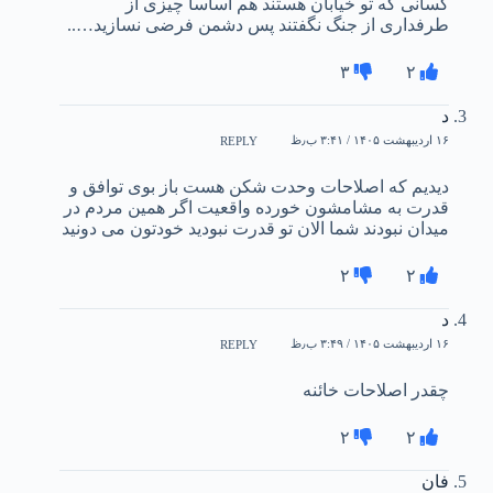
کسانی که تو خیابان هستند هم اساسا چیزی از
طرفداری از جنگ نگفتند پس دشمن فرضی نسازید…..
۳
۲
د
۱۶ اردیبهشت ۱۴۰۵ / ۳:۴۱ ب٫ظ
REPLY
دیدیم که اصلاحات وحدت شکن هست باز بوی توافق و
قدرت به مشامشون خورده واقعیت اگر همین مردم در
میدان نبودند شما الان تو قدرت نبودید خودتون می دونید
۲
۲
د
۱۶ اردیبهشت ۱۴۰۵ / ۳:۴۹ ب٫ظ
REPLY
چقدر اصلاحات خائنه
۲
۲
فان