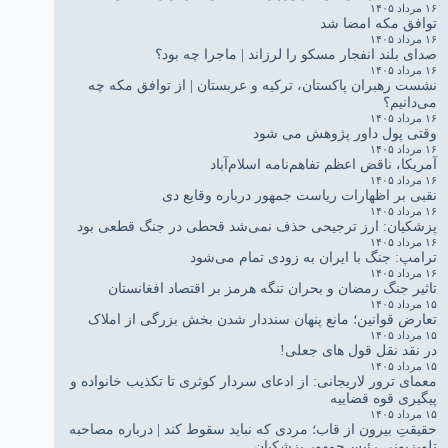
۱۶ مرداد ۱۴۰۵
توافق مکه امضا شد
۱۶ مرداد ۱۴۰۵
صدای بلند انفجار مسکو را لرزاند | ماجرا چه بود؟
۱۶ مرداد ۱۴۰۵
نشست رهبران پاکستان، ترکیه و عربستان | از توافق مکه چه
می‌دانیم؟
۱۶ مرداد ۱۴۰۵
وقتی پول داور پژوهش می شود
۱۶ مرداد ۱۴۰۵
آمریکا، ناقض اعظم تفاهم‌نامه اسلام‌آباد
۱۶ مرداد ۱۴۰۵
نقبی بر اظهارات ریاست جمهور درباره وقایع دی
۱۶ مرداد ۱۴۰۵
پزشکیان: ارز ترجیحی حذف نمی‌شد قحطی در جنگ قطعی بود
۱۶ مرداد ۱۴۰۵
ترامپ: جنگ با ایران به زودی تمام می‌شود
۱۶ مرداد ۱۴۰۵
تاثیر جنگ رمضان و بحران تنگه هرمز بر اقتصاد افغانستان
۱۵ مرداد ۱۴۰۵
تعارض قوانین؛ مانع پنهان سنددار شدن بخش بزرگی از املاک
۱۵ مرداد ۱۴۰۵
در نقد نقل قول های جعلی!
۱۵ مرداد ۱۴۰۵
معمای ترور لاریجانی: از ادعای سردار کوثری تا تکذیب خانواده و
پیگیری قوه قضاییه
۱۵ مرداد ۱۴۰۵
حقیقتِ بیرون از قاب؛ مردی که نباید سقوط کند | درباره مصاحبه
تلویزیونی رئیس‌جمهور پزشکیان