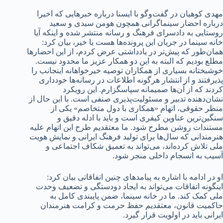
مهدی کوهیان در گفت‌وگو با ایسنا درباره خبرهایی که اخیرا
درباره احضار سینماگرانی همچون هومن سیدی و سعید
روستایی به دادسرای فرهنگ و رسانه منتشر شده و اینکه آیا
خانه سینما در جریان این پرونده‌ها هست یا خیر، بیان کرد:
همان‌طور که پیش‌تر در یادداشتی عرض کردم، از این احضارها
مطلع بودیم که البته به این دو همکار عزیز ما محدود نیست.
خوشبختانه بسیاری از همکاران توصیه خیرخواهانه اینجانب را
پذیرفتند و از انتشار هرگونه اطلاعات در رسانه‌ها خودداری
کردند که از آن‌ها صمیمانه سپاسگزارم. این رویکرد
نشان‌دهنده تدبیر و مسئولیت‌پذیری صنفی است. با این حال از
منظر حقوقی، اتهام «همکاری با دول متخاصم» یکی از
سنگین‌ترین عناوین کیفری است و باید با ادله دقیق و
مستندات روشن مطرح شود. ما معتقدیم طرح این اتهام علیه
هنرمندانی که سال‌ها برای تولید فرهنگ ایرانی و نمایش هویت
ملی تلاش کرده‌اند، می‌تواند به تعمیق شکاف اجتماعی و
آسیب به انسجام داخلی منجر شود.
او در ادامه با اشاره به پیامدهای چنین اتفاقاتی بیان کرد:
اینگونه اتفاقات می‌تواند به ایجاد دودستگی و تضعیف وحدت
ملی کمک کند. ما در خانه سینما، ضمن پایبندی کامل به
حاکمیت قانون، معتقدیم حفظ حرمت و کرامت هنرمندان
ایرانی باید در اولویت قرار گیرد.