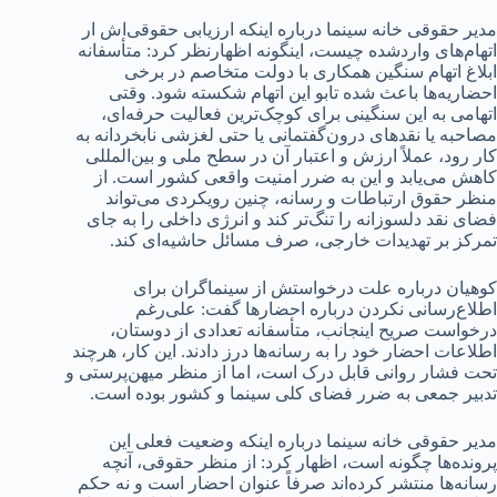
مدیر حقوقی خانه سینما درباره اینکه ارزیابی حقوقی‌اش ار
اتهام‌های واردشده چیست، اینگونه اظهارنظر کرد: متأسفانه
ابلاغ اتهام سنگین همکاری با دولت متخاصم در برخی
احضاریه‌ها باعث شده تابو این اتهام شکسته شود. وقتی
اتهامی به این سنگینی برای کوچک‌ترین فعالیت حرفه‌ای،
مصاحبه یا نقدهای درون‌گفتمانی یا حتی لغزشی نابخردانه به
کار رود، عملاً ارزش و اعتبار آن در سطح ملی و بین‌المللی
کاهش می‌یابد و این به ضرر امنیت واقعی کشور است. از
منظر حقوق ارتباطات و رسانه، چنین رویکردی می‌تواند
فضای نقد دلسوزانه را تنگ‌تر کند و انرژی داخلی را به جای
تمرکز بر تهدیدات خارجی، صرف مسائل حاشیه‌ای کند.
کوهیان درباره علت درخواستش از سینماگران برای
اطلاع‌رسانی نکردن درباره احضارها گفت: علی‌رغم
درخواست صریح اینجانب، متأسفانه تعدادی از دوستان،
اطلاعات احضار خود را به رسانه‌ها درز دادند. این کار، هرچند
تحت فشار روانی قابل درک است، اما از منظر میهن‌پرستی و
تدبیر جمعی به ضرر فضای کلی سینما و کشور بوده است.
مدیر حقوقی خانه سینما درباره اینکه وضعیت فعلی این
پرونده‌ها چگونه است، اظهار کرد: از منظر حقوقی، آنچه
رسانه‌ها منتشر کرده‌اند صرفاً عنوان احضار است و نه حکم