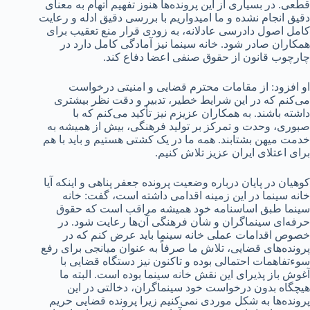
قطعی. در بسیاری از این پرونده‌ها هنوز تفهیم اتهام به معنای
دقیق انجام نشده و ما امیدواریم با بررسی دقیق ادله و رعایت
کامل اصول دادرسی عادلانه، به زودی قرار منع تعقیب برای
همکاران صادر شود. خانه سینما نیز آمادگی کامل دارد در
چارچوب قانون از حقوق صنفی اعضا دفاع کند.
او افزود: از مقامات محترم قضایی و امنیتی درخواست
می‌کنم که در این شرایط خطیر، تدبیر و دقت نظر بیشتری
داشته باشند. به همکاران عزیزم نیز تأکید می‌کنم که با
صبوری، وحدت و تمرکز بر تولید فرهنگی، بیش از همیشه به
خدمت میهن بشتابند. همه ما در یک کشتی هستیم و باید با هم
برای اعتلای ایران عزیز تلاش کنیم.
کوهیان در پایان درباره وضعیت پرونده جعفر پناهی و اینکه آیا
خانه سینما در این‌ زمینه اقدامی داشته است، گفت: خانه
سینما طبق اساسنامه خود همیشه مراقب است که حقوق
حرفه‌ای سینماگران و شأن فرهنگی آن‌ها رعایت شود. در
خصوص اقدامات عملی خانه سینما باید عرض کنم که در
پرونده‌های قضایی، تلاش ما صرفاً به عنوان میانجی برای رفع
سوءتفاهمات احتمالی بوده و تاکنون نیز دستگاه قضایی با
آغوش باز پذیرای این نقش خانه سینما بوده است. البته ما
هیچگاه بدون درخواست خود سینماگران، دخالتی در این
پرونده‌ها به شکل موردی نمی‌کنیم زیرا پرونده قضایی حریم