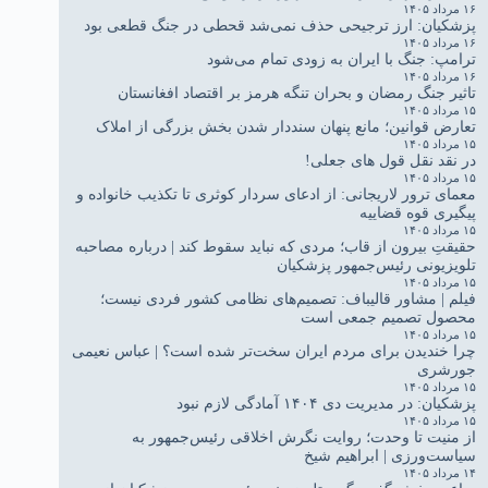
۱۶ مرداد ۱۴۰۵
پزشکیان: ارز ترجیحی حذف نمی‌شد قحطی در جنگ قطعی بود
۱۶ مرداد ۱۴۰۵
ترامپ: جنگ با ایران به زودی تمام می‌شود
۱۶ مرداد ۱۴۰۵
تاثیر جنگ رمضان و بحران تنگه هرمز بر اقتصاد افغانستان
۱۵ مرداد ۱۴۰۵
تعارض قوانین؛ مانع پنهان سنددار شدن بخش بزرگی از املاک
۱۵ مرداد ۱۴۰۵
در نقد نقل قول های جعلی!
۱۵ مرداد ۱۴۰۵
معمای ترور لاریجانی: از ادعای سردار کوثری تا تکذیب خانواده و
پیگیری قوه قضاییه
۱۵ مرداد ۱۴۰۵
حقیقتِ بیرون از قاب؛ مردی که نباید سقوط کند | درباره مصاحبه
تلویزیونی رئیس‌جمهور پزشکیان
۱۵ مرداد ۱۴۰۵
فیلم | مشاور قالیباف: تصمیم‌های نظامی کشور فردی نیست؛
محصول تصمیم جمعی است
۱۵ مرداد ۱۴۰۵
چرا خندیدن برای مردم ایران سخت‌تر شده است؟ | عباس نعیمی
جورشری
۱۵ مرداد ۱۴۰۵
پزشکیان: در مدیریت دی ۱۴۰۴ آمادگی لازم نبود
۱۵ مرداد ۱۴۰۵
از منیت تا وحدت؛ روایت نگرش اخلاقی رئیس‌جمهور به
سیاست‌ورزی | ابراهیم شیخ
۱۴ مرداد ۱۴۰۵