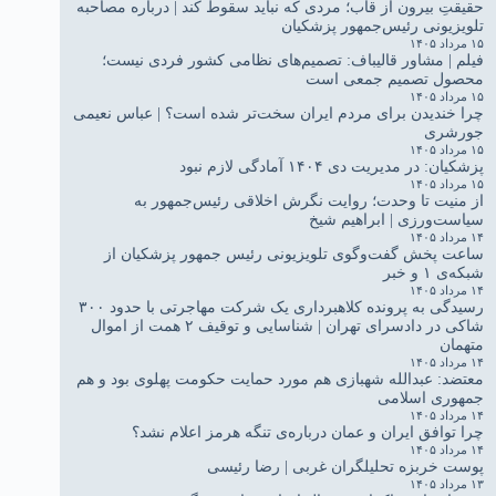
حقیقتِ بیرون از قاب؛ مردی که نباید سقوط کند | درباره مصاحبه
تلویزیونی رئیس‌جمهور پزشکیان
۱۵ مرداد ۱۴۰۵
فیلم | مشاور قالیباف: تصمیم‌های نظامی کشور فردی نیست؛
محصول تصمیم جمعی است
۱۵ مرداد ۱۴۰۵
چرا خندیدن برای مردم ایران سخت‌تر شده است؟ | عباس نعیمی
جورشری
۱۵ مرداد ۱۴۰۵
پزشکیان: در مدیریت دی ۱۴۰۴ آمادگی لازم نبود
۱۵ مرداد ۱۴۰۵
از منیت تا وحدت؛ روایت نگرش اخلاقی رئیس‌جمهور به
سیاست‌ورزی | ابراهیم شیخ
۱۴ مرداد ۱۴۰۵
ساعت پخش گفت‌وگوی تلویزیونی رئیس جمهور پزشکیان از
شبکه‌ی ۱ و خبر
۱۴ مرداد ۱۴۰۵
رسیدگی به پرونده کلاهبرداری یک شرکت مهاجرتی با حدود ۳۰۰
شاکی در دادسرای تهران | شناسایی و توقیف ۲ همت از اموال
متهمان
۱۴ مرداد ۱۴۰۵
معتضد: عبدالله شهبازی هم مورد حمایت حکومت پهلوی بود و هم
جمهوری اسلامی
۱۴ مرداد ۱۴۰۵
چرا توافق ایران و عمان درباره‌ی تنگه هرمز اعلام نشد؟
۱۴ مرداد ۱۴۰۵
پوست خربزه تحلیلگران غربی | رضا رئیسی
۱۳ مرداد ۱۴۰۵