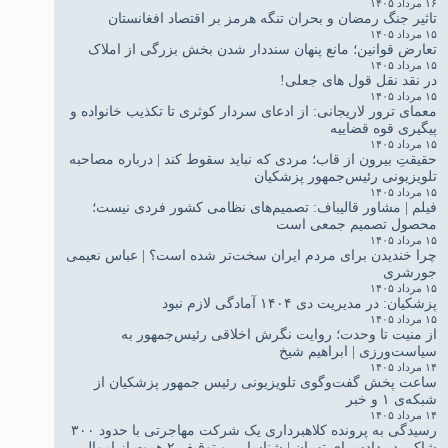
۱۶ مرداد ۱۴۰۵
تاثیر جنگ رمضان و بحران تنگه هرمز بر اقتصاد افغانستان
۱۵ مرداد ۱۴۰۵
تعارض قوانین؛ مانع پنهان سنددار شدن بخش بزرگی از املاک
۱۵ مرداد ۱۴۰۵
در نقد نقل قول های جعلی!
۱۵ مرداد ۱۴۰۵
معمای ترور لاریجانی: از ادعای سردار کوثری تا تکذیب خانواده و
پیگیری قوه قضاییه
۱۵ مرداد ۱۴۰۵
حقیقتِ بیرون از قاب؛ مردی که نباید سقوط کند | درباره مصاحبه
تلویزیونی رئیس‌جمهور پزشکیان
۱۵ مرداد ۱۴۰۵
فیلم | مشاور قالیباف: تصمیم‌های نظامی کشور فردی نیست؛
محصول تصمیم جمعی است
۱۵ مرداد ۱۴۰۵
چرا خندیدن برای مردم ایران سخت‌تر شده است؟ | عباس نعیمی
جورشری
۱۵ مرداد ۱۴۰۵
پزشکیان: در مدیریت دی ۱۴۰۴ آمادگی لازم نبود
۱۵ مرداد ۱۴۰۵
از منیت تا وحدت؛ روایت نگرش اخلاقی رئیس‌جمهور به
سیاست‌ورزی | ابراهیم شیخ
۱۴ مرداد ۱۴۰۵
ساعت پخش گفت‌وگوی تلویزیونی رئیس جمهور پزشکیان از
شبکه‌ی ۱ و خبر
۱۴ مرداد ۱۴۰۵
رسیدگی به پرونده کلاهبرداری یک شرکت مهاجرتی با حدود ۳۰۰
شاکی در دادسرای تهران | شناسایی و توقیف ۲ همت از اموال