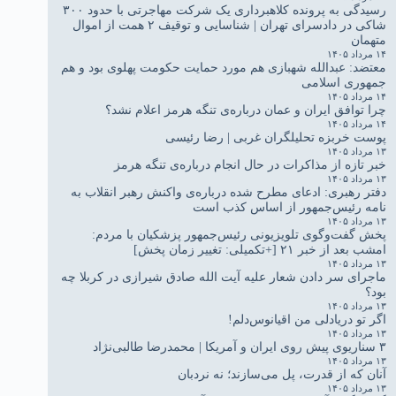
رسیدگی به پرونده کلاهبرداری یک شرکت مهاجرتی با حدود ۳۰۰
شاکی در دادسرای تهران | شناسایی و توقیف ۲ همت از اموال
متهمان
۱۴ مرداد ۱۴۰۵
معتضد: عبدالله شهبازی هم مورد حمایت حکومت پهلوی بود و هم
جمهوری اسلامی
۱۴ مرداد ۱۴۰۵
چرا توافق ایران و عمان درباره‌ی تنگه هرمز اعلام نشد؟
۱۴ مرداد ۱۴۰۵
پوست خربزه تحلیلگران غربی | رضا رئیسی
۱۳ مرداد ۱۴۰۵
خبر تازه از مذاکرات در حال انجام درباره‌ی تنگه هرمز
۱۳ مرداد ۱۴۰۵
دفتر رهبری: ادعای مطرح شده درباره‌ی واکنش رهبر انقلاب به
نامه رئیس‌جمهور از اساس کذب است
۱۳ مرداد ۱۴۰۵
پخش گفت‌وگوی تلویزیونی رئیس‌جمهور پزشکیان با مردم:
امشب بعد از خبر ۲۱ [+تکمیلی: تغییر زمان پخش]
۱۳ مرداد ۱۴۰۵
ماجرای سر دادن شعار علیه آیت الله صادق شیرازی در کربلا چه
بود؟
۱۳ مرداد ۱۴۰۵
اگر تو دریادلی من اقیانوس‌دلم!
۱۳ مرداد ۱۴۰۵
۳ سناریوی پیش روی ایران و آمریکا | محمدرضا طالبی‌نژاد
۱۳ مرداد ۱۴۰۵
آنان که از قدرت، پل می‌سازند؛ نه نردبان
۱۳ مرداد ۱۴۰۵