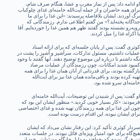
او ادامه داد: پس از نماز مغرب و عشا، هنگام صرف شام،
برای همه حاضران و از جمله آیت‌الله خامنه‌ای غذای چلوکباب
برگ آوردند. ایشان بلافاصله پرسیدند: «این غذا را برای ما
جداگانه پخته‌اید؟» من گفتم اطلاعی ندارم. رزمندگانی که
روبه‌رو نشسته بودند گفتند ظهر هم همین غذا را خورده‌ایم. آقا
با اکراه غذا را میل کردند.
کوثری گفت: پس از پایان جلسه‌ای که برای ارائه اسناد
عملیات داشتیم، مسئول تدارکات، سرآشپز و آشپز را پشت در
نگه داشتم تا درباره این موضوع توضیح دهند. آنها گفتند با وجود
کمبود شدید امکانات، چون رزمندگان از عملیات مرصاد
بازگشته بودند، برای قدردانی از آنان همان غذا را برای همه
تهیه کرده بودند و باقی‌مانده همان غذا نیز برای آیت‌الله
خامنه‌ای سرو شده بود.
او گفت: پس از شنیدن این توضیحات، آیت‌الله خامنه‌ای
فرمودند: «کار بسیار خوبی کردید.» منظور ایشان این بود که
چون این غذا برای همه رزمندگان تهیه شده و غذای اختصاصی
برای ایشان نبوده، این اقدام درست بوده است.
سردار کوثری تأکید کرد: این رفتار نشان می‌داد که ایشان
هیچ‌گاه برای خود امتیاز ویژه‌ای قائل نبودند. در جلسات متعدد
نیز هرگز ندیدم که بخواهند به دلیل جایگاه مسئولیتی خود از