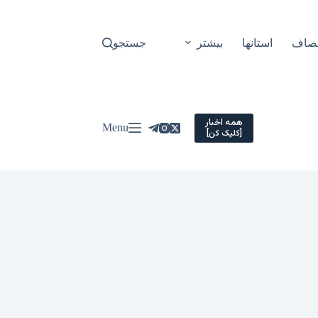
نصاف
استانها
بیشتر
جستجو
همه اخبار
Menu
[کلیک کن]