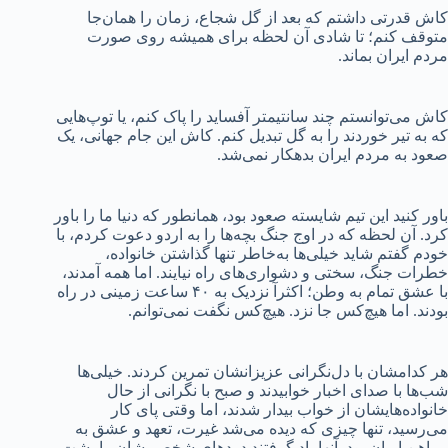
کاش قدرتی داشتم که بعد از گل شجاع، زمان را همان‌جا
متوقف کنم؛ تا شادی آن لحظه برای همیشه روی صورت
مردم ایران بماند.
کاش می‌توانستم چند سانتیمتر آفساید را پاک کنم، یا توپ‌هایی
که به تیر خوردند را به گل تبدیل کنم. کاش این جام جهانی، یک
صعود به مردم ایران بدهکار نمی‌شد.
باور کنید این تیم شایسته صعود بود، همانطور که دنیا ما را باور
کرد. آن لحظه که در اوج جنگ بچه‌ها را به اردو دعوت کردم، با
خودم گفتم شاید خیلی‌ها به‌خاطر تنها گذاشتن خانواده،
خطرات جنگ، سختی و دشواری‌های راه نیایند. اما همه آمدند،
با عشق تمام به وطن؛ اکثرآ نزدیک به ۴۰ ساعت زمینی در راه
بودند. اما هیچ‌کس جا نزد. هیچ‌کس نگفت نمی‌توانم.
هر کدامشان با دل‌نگرانی عزیزانشان تمرین کردند. خیلی‌ها
شب‌ها با صدای اخبار خوابیدند و صبح با نگرانی از حال
خانواده‌هایشان از خواب بیدار شدند، اما وقتی پای کار
می‌رسید، تنها چیزی که دیده می‌شد غیرت، تعهد و عشق به
پیراهن ایران بود. آنها یاد گرفتند دردهای شخصی‌شان را پشت