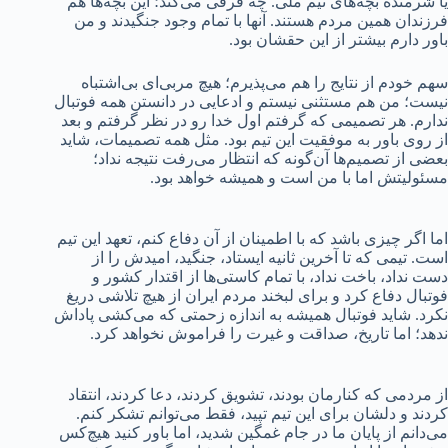
یا شرمنده بچه‌های تیم ملی. چه فرقی می‌کند؛ این بچه‌ها هم
فرزندان همین مردم هستند. آنها با تمام وجود جنگیدند و من
باور دارم بیشتر از این حقشان بود.
سهم خودم از نتایج را هم می‌پذیرم؛ هیچ مربی‌ای بی‌اشتباه
نیست؛ من هم مستثنی نیستم و ادعایی در دانستن همه فوتبال
ندارم. هر تصمیمی که گرفتم اول خدا رو در نظر گرفتم و بعد
از روی باور به موفقیت این تیم بود. مثل همه تصمیمات، شاید
بعضی از تصمیم‌ها آن‌گونه که انتظار می‌رفت نتیجه نداد؛
مسئولیتش اما با من است و همیشه خواهد بود.
اما اگر چیزی باشد که با اطمینان از آن دفاع کنم، تعهد این تیم
است. تیمی که تا آخرین ثانیه ایستاد، جنگید، امیدش را از
دست نداد، باخت نداد، با تمام کاستی‌ها از اقتدار کشور و
فوتبال دفاع کرد و برای لبخند مردم ایران از هیچ تلاشی دریغ
نکرد. شاید فوتبال همیشه به اندازه زحمتی که می‌کشی پاداش
ندهد؛ اما تاریخ، صداقت و غیرت را فراموش نخواهد کرد.
از مردمی که کنارمان بودند، تشویق کردند، دعا کردند، انتقاد
کردند و دلشان برای این تیم تپید، فقط می‌توانم تشکر کنم.
می‌دانم از پایان ما در جام غمگین شدید، اما باور کنید هیچ‌کس