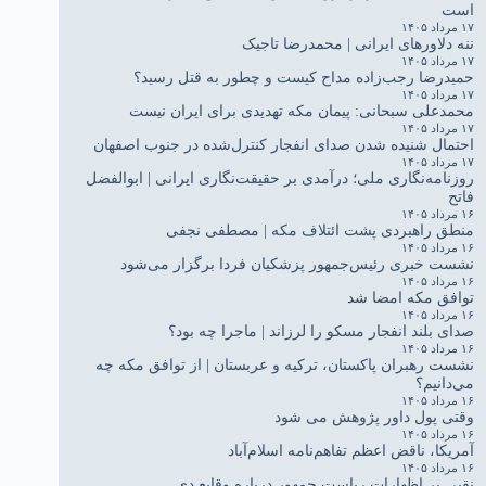
است
۱۷ مرداد ۱۴۰۵
ننه دلاورهای ایرانی | محمدرضا تاجیک
۱۷ مرداد ۱۴۰۵
حمیدرضا رجب‌زاده مداح کیست و چطور به قتل رسید؟
۱۷ مرداد ۱۴۰۵
محمدعلی سبحانی: پیمان مکه تهدیدی برای ایران نیست
۱۷ مرداد ۱۴۰۵
احتمال شنیده شدن صدای انفجار کنترل‌شده در جنوب اصفهان
۱۷ مرداد ۱۴۰۵
روزنامه‌نگاری ملی؛ درآمدی بر حقیقت‌نگاری ایرانی | ابوالفضل
فاتح
۱۶ مرداد ۱۴۰۵
منطق راهبردی پشت ائتلاف مکه | مصطفی نجفی
۱۶ مرداد ۱۴۰۵
نشست خبری رئیس‌جمهور پزشکیان فردا برگزار می‌شود
۱۶ مرداد ۱۴۰۵
توافق مکه امضا شد
۱۶ مرداد ۱۴۰۵
صدای بلند انفجار مسکو را لرزاند | ماجرا چه بود؟
۱۶ مرداد ۱۴۰۵
نشست رهبران پاکستان، ترکیه و عربستان | از توافق مکه چه
می‌دانیم؟
۱۶ مرداد ۱۴۰۵
وقتی پول داور پژوهش می شود
۱۶ مرداد ۱۴۰۵
آمریکا، ناقض اعظم تفاهم‌نامه اسلام‌آباد
۱۶ مرداد ۱۴۰۵
نقبی بر اظهارات ریاست جمهور درباره وقایع دی