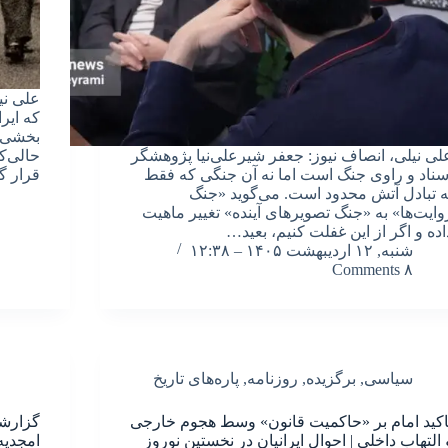
علی نی
بخشی ا
لی نیلی، انصاف نیوز: جعفر شیرعلی‌نیا پژوهشگر
حالی‌ک
سناد و راوی جنگ است اما نه آن جنگی که فقط
قرار گ
ه تبادل آتش محدود است. می‌گوید «جنگ
وایت‌ها» به «جنگ تصویرهای آینده» تغییر ماهیت
اده و اگر از این غفلت کنیم، بعید…
شنبه, ۱۲ اردیبهشت ۱۴۰۵ – ۱۲:۳۸
۸ Comments
سیاسی
,
برگزیده
,
روزنامه
,
پاره‌های تاریخ
اکید امام بر «حاکمیت قانون» وسط هجوم خارجی
گزارشی 
 التهاب داخلی | احوال ایرانیان در نخستین نوروز
امجدیه 