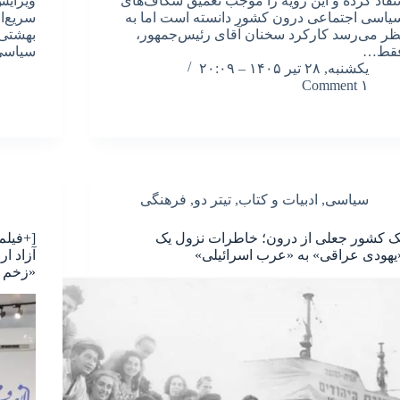
نتقاد کرده و این رویه را موجب تعمیق شکاف‌های
ویرایش
یاسی اجتماعی درون کشور دانسته است اما به
سریع‌ا
ظر می‌رسد کارکرد سخنان آقای رئیس‌جمهور،
بهشتی 
قط…
سیاسی 
یکشنبه, ۲۸ تیر ۱۴۰۵ – ۲۰:۰۹
۱ Comment
سیاسی
,
ادبیات و کتاب
,
تیتر دو
,
فرهنگی
ک کشور جعلی از درون؛ خاطرات نزول یک
[+فیلم
یهودی عراقی» به «عرب اسرائیلی»
آزاد ا
«زخم 