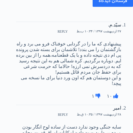
فرستادن دیدگاه
سیّد.م.
۲۷ اردیبهشت ۱۳۹۷ / ۱۰:۳۴ ب٫ظ
REPLY
پیشنهادی که ما را در گردابی خوفناک فرو می برد و راه
بازگشتمان را می بندد! تلاشمان برای بسته شدن پرونده
پی ام دی نتیجه داده و با یک قطعنامه،همه را از بین برده
ایم. دوباره برگردیم. کره شمالی هم به این نتیجه رسید
که به دردسرش نمی ارزه! حالاما که حرمت شرعی
برای حفظ جان مردم قائل هستیم!
و این دوستمان هم که اون ورد دنیا برای ما نسخه می
پیچد!
۱
۱۰
امیر
۲۸ اردیبهشت ۱۳۹۷ / ۱۰:۳۵ ق٫ظ
REPLY
سایه جنگی وجود ندارد دست از ساده لوح انگار بودن
مردم بر دارید بهبود دادید امکانات ‌اوراق قدرت و‌چانه