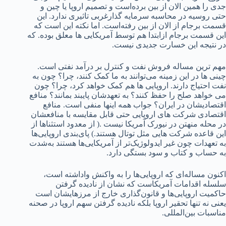
جدی را همین الان از بین برده‌است و تصمیم اروپا یا چین و
حتی روسیه در محاسبه سرمایه گذارغربی تاثیری ندارد. این
قسمت برجام از الان از بین رفته‌است. اما نکته این است که
این قسمت برجام ازابتدا هم توسط آمریکایی ها معلق بوده. که
در نتیجه این خسارت جدیدی نیست.
مهم ترین مساله فروش نفت و کنترل بر درآمد نفتی است.
چینی ها در این زمینه می‌توانند به ما کمک کنند، چرا؟ چون به
نفت احتیاج دارند. اروپایی ها هم کمک خواهد کرد، چرا؟ چون
می خواهد صلح را حفظ کنند؟ به تعهدشان پایبند بمانند؟ منافع
اقتصادیشان در ایران؟ جواب همه اینها منفی است. منافع
اقتصادی شرکت های اروپایی حتی قابل مقایسه با منافعشان
در محله منهتن در نیورک آمریکا نیست .( از معدود استثناها از
این قاعده شرکت هایی مثل توتال هستند.) پای‌بندی اروپایی‌ها
به تعهدات چون غیر ایدولوژیک‌تر از آمریکایی‌ها هستند به‌شدت
به حساب و کتاب و سود بستگی دارد.
اکنون مساله‌ای که اروپایی‌ها را به واکنش واداشته است،
سلسله اقدامات آمریکاست که نشان از نادیده گرفتن
حاکمیت اروپایی‌ها و قانون‌گذاری خارج از مرزهایشان است
یعنی نه تنها تحقیر اروپا بلکه نادیده گرفتن سهم اروپا در صحنه
مناسبات بین‌المللی.