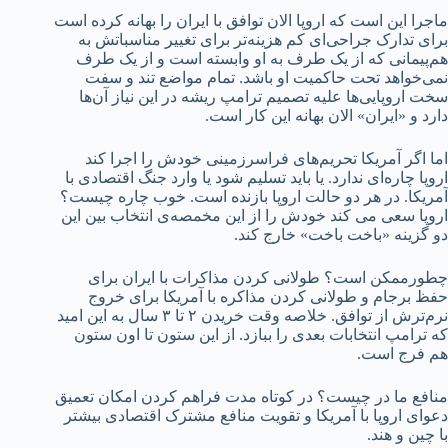
ماجرا این است که اروپا الان توافق با ایران را بهانه کرده است
برای تدارک جراحی‌ای کم هزینه‌تر برای تغییر مناسباتش به
هم‌پیمانی که از یک طرف به او وابسته است و از یک طرف
نمی‌خواهد تحت حاکمیت او باشد. تمام مواضع تند و سفت
سخت اروپایی‌ها علیه تصمیم ترامپ ریشه در این نیاز آن‌ها
دارد و «ایران» الان بهانه این کار است.
اما اگر آمریکا تحریم‌های فراسرزمینی خودش را اجرا کند
اروپا چاره‌ای ندارد. یا باید تسلیم شود یا وارد جنگ اقتصادی با
آمریکا. در هر دو حالت اروپا بازنده است. خوب چاره چیست؟
اروپا سعی می کند خودش را از این مخمصه‌ی انتخاب بین این
دو گزینه «باخت باخت» خارج کند.
چطورممکن است؟ طولانی کردن مذاکرات با ایران برای
حفظ برجام و طولانی کردن مذاکره با آمریکا برای خروج
نرم‌ترش از توافق. خلاصه وقت خریدن ۲ تا ۳ سال به این امید
که ترامپ انتخابات بعدی را ببازد. از این ستون تا اون ستون
هم فرج است.
منافع ما در چیست؟ در کوتاه مدت فراهم کردن امکان تعمیق
دعوای اروپا با آمریکا و تقویت منافع مشترک اقتصادی بیشتر
با چین و هند.