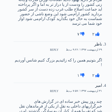
زنی کشور را و‌دست از پا دراز تر به اما و اگر پرداخته
اید جماعت اصلاح طلب غرب زده دست از سر کشور
بردارید کشور ارام‌می شود این وضع ناشی از حضور
شماست به حال خود بگذارید کودک ارام‌می شود او‌از
خود شما می ترسد
۷
۲
ناظر
۲۹ اردیبهشت ۱۳۹۷ / ۹:۲۶ ب٫ظ
REPLY
اگر بتونیم همین را که زائیدیم بزرگ کنیم شانس آوردیم
!
۱
۲
امیر
۳۱ اردیبهشت ۱۳۹۷ / ۷:۵۷ ب٫ظ
REPLY
چند روز پیش خبر ساده ای در گزارش های
خبرگزاریهای داخلی به نقل از یکی از فرماندهان نقل
شد که تقریبا همه از کنار آن به سادگی گذشتند. او در