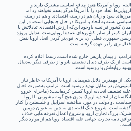
البته اروپا و آمریکا هنوز منافع اساسی مشترک دارند و
اروپایی‌ها اتحاد خود را با آمریکا هرگز به‌هم نخواهند زد اما
مرزهای سود و زیان هم در زمینه اقتصادی و هم در زمینه
سیاسی بسته به اتحاد با آمریکا در حال جابجایی است. در این
میان کشور فرانسه باوجود این‌که ارزش اقتصادی تبادلاتش با
ایران کمتر از سایر کشورهای عمده اروپایی‌ست به‌دلیل پروژه
رییس جمهوری فعلی آن، برای قوی‌تر کردن اتحاد اروپا نقش
فعال‌تری را بر عهده گرفته است.
ترامپ از پیمان پاریس خارج شده است. رسما اعلام کرده
است از یک طرف دنبال تضعیف ناتو و از طرفی دیگر به‌دنبال
بهبود روابطش با روسیه است.
یکی از مهمترین دلایل هم‌پیمانی اروپا با آمریکا به خاطر نیاز
امنیتی‌ش در مقابل تهدید روسیه است. ترامپ به‌صورت فعال
علیه تضعیف اتحادیه اروپا کمپین کرده‌است؛ (ماجرای خروج
انگلستان از اتحادیه اروپا). بدون هیچ گونه مشورتی با اروپا
سیاست دو دولت در مورد مناقشه اسراییل و فلسطین را کنار
گذشته‌است. شروع جنگ اقتصادی به چین به عنوان دومین
شریک بزرگ تجاری اروپا و شروع اعمال تعرفه هایی خلاف
توافق نامه تجارت جهانی علیه اقتصاد اروپا هم از موارد دیگر
است.