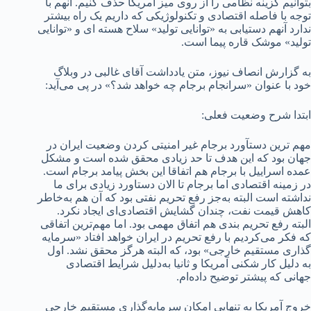
بتوانیم گزینه نظامی را از روی میز آمریکا حذف کنیم. آنهم با
توجه با فاصله اقتصادی و تکنولوژیکی که داریم یک راه بیشتر
ندارد آنهم دستیابی به «توانایی تولید» سلاح هسته ای و «توانایی
تولید» موشک قاره پیما است.
به گزارش انصاف نیوز، متن یادداشت آقای غالبی در وبلاگ
خود با عنوان «سرانجام برجام چه خواهد شد؟» در پی می‌آید:
ابتدا شرح وضعیت فعلی:
مهم ترین دستآورد برجام غیر امنیتی کردن وضعیت ایران در
جهان بود که این هدف تا حد زیادی محقق شده است و مشکل
عمده اسراییل با برجام هم اتفاقا این بخش پیامد برجام است.
در زمینه اقتصادی اما برجام تا الان دستاورد زیادی برای ما
نداشته است البته به‌جز رفع تحریم نفتی بود که آن هم به‌خاطر
کاهش قیمت نفت، چندان گشایش اقتصادی‌ای ایجاد نکرد.
البته رفع تحریم بندی هم اتفاق مهمی بود. اما مهم‌ترین اتفاقی
که فکر می‌کردیم با رفع تحریم در ایران خواهد افتاد «سرمایه
گذاری مستقیم خارجی» بود، که البته هرگز محقق نشد. اول
به دلیل کار شکنی آمریکا و ثانیا به‌دلیل شرایط اقتصادی
جهانی که پیشتر توضیح داده‌ام.
خروج آمریکا به تنهایی امکان سرمایه‌گذاری مستقیم خارجی