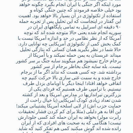
مورد اینکه اگر جنگی با ایران انجام بگیرد چگونه خواهد
بود خیلی خلاصه فرمودند که چنین جنگی کوتاه و
استفاده از تکنولوژی در آن بسیار بالا خواهد بود. اهمیت
این گفتار در اینجاست که این تحلیل پس از تجربه حمله
۹۰ دقیقه ای اسراییل به تمامی پایگاههای ایران در
سوریه انجام شده یعنی حالا متوجه شده اند که نوچه
آمریکا که از نظر نظامی در حد و اندازه آمریکا نیست با
کمک بخش کمی از تکنولوژی آمریکایی چه توانایی دارد.
حالا شما در نظر بگیرید همان کسانی که بتازگی تحلیل
میداند عربستان به یمن حمله نمیکند و یا آمریکا از
برجام خارج نمیشود هم میگویند سایه جنگ بر سر کشور
نیست. بله سایه جنگ بخاطر برجام از سر کشور
برداشته شد. چه کسی هست که نداند اگر ما از برجام
خارج شده و به سمت غنی سازی بالا حرکت کنیم چه
اتفاقی خواهد افتاد! اینجا دیگر با اوبامای بزدل طرف
نیستیم. با ترامپی طرف هستیم که فردای یکی از
بزرگترین تیراندازیها در مدارس آمریکا و بعد از کشته
شدن تعداد زیادی کودک آمریکایی (با خیال راحت از
حمایت حزب اش) از لابی اسلحه آمریکا پشتیبانی میکند!
این آقا به هر دلیلی (مثلا برای کم کردن فشار تحقیقات
رابرت مولر) بخواهد به ایران حمله کند کسی جلودارش
نیست! هنگامی که به صحبت های افرادی که از ایران
رانده شده اند گوش میکنید کمی هم تفکر کنید که شاید