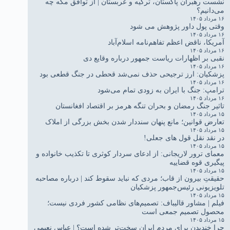
نشست رهبران پاکستان، ترکیه و عربستان | از توافق مکه چه
می‌دانیم؟
۱۶ مرداد ۱۴۰۵
وقتی پول داور پژوهش می شود
۱۶ مرداد ۱۴۰۵
آمریکا، ناقض اعظم تفاهم‌نامه اسلام‌آباد
۱۶ مرداد ۱۴۰۵
نقبی بر اظهارات ریاست جمهور درباره وقایع دی
۱۶ مرداد ۱۴۰۵
پزشکیان: ارز ترجیحی حذف نمی‌شد قحطی در جنگ قطعی بود
۱۶ مرداد ۱۴۰۵
ترامپ: جنگ با ایران به زودی تمام می‌شود
۱۶ مرداد ۱۴۰۵
تاثیر جنگ رمضان و بحران تنگه هرمز بر اقتصاد افغانستان
۱۵ مرداد ۱۴۰۵
تعارض قوانین؛ مانع پنهان سنددار شدن بخش بزرگی از املاک
۱۵ مرداد ۱۴۰۵
در نقد نقل قول های جعلی!
۱۵ مرداد ۱۴۰۵
معمای ترور لاریجانی: از ادعای سردار کوثری تا تکذیب خانواده و
پیگیری قوه قضاییه
۱۵ مرداد ۱۴۰۵
حقیقتِ بیرون از قاب؛ مردی که نباید سقوط کند | درباره مصاحبه
تلویزیونی رئیس‌جمهور پزشکیان
۱۵ مرداد ۱۴۰۵
فیلم | مشاور قالیباف: تصمیم‌های نظامی کشور فردی نیست؛
محصول تصمیم جمعی است
۱۵ مرداد ۱۴۰۵
چرا خندیدن برای مردم ایران سخت‌تر شده است؟ | عباس نعیمی