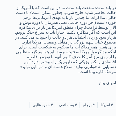
در بلند مدت: منفعت بلند مدت ما در این است که با آمریکا از
حالت تخاصم شدید خارج شویم. چطور ممکن است؟ با دست
خالی، مذاکرات ما چندین بار با بدعهدی آمریکایی‌ها برهم
خورده‌است (آخر دوره خاتمی یعنی همزمان با دوره بوش و
الان توسط ترامپ). چرا؟ منطق آمریکا هر بار برای مذاکره
این است که اگر مذاکره نکنیم اجبارا باید به سراغ جنگ برویم.
هربار سود و زیان احتمالی هر دو حالت را حساب می کنند. در
مجموع خیلی سهم بزرگی در مقابل وضعیت آمریکا ندارد.
برای همین همه مذاکرات ما محکوم به شکست است. برای
اینکه مذاکره با آمریکا به نتیجه برسد باید بتوانیم گزینه نظامی
را از روی میز آمریکا حذف کنیم. آنهم با توجه با فاصله
اقتصادی و تکنولوژیکی که داریم یک راه بیشتر ندارد آنهم
دستیابی به «توانایی تولید» سلاح هسته ای و «توانایی تولید»
موشک قاره پیما است.
انتهای پیام
#
آمریکا
#
برجام
#
بمب اتمی
#
حمزه غالبی