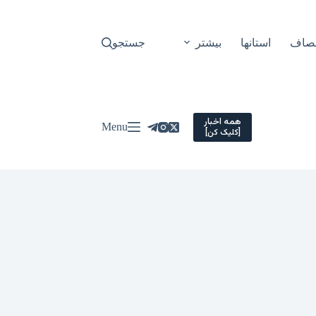
نصاف
استانها
بیشتر
جستجو
همه اخبار
Menu
[کلیک کن]