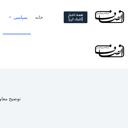
Ski
t
conten
همه اخبار
خانه
سیاسی
[کلیک کن]
توضیح معاو