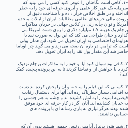
«۱. کافی است نگاهتان را عوض کنید کسی را می بینید که
سرمایه یک عمر کار علمی و آبروی حرفه ای خود را به خطر
انداخته و در طبق اخلاص قرار داده و با شناخت دقیق از
پرونده مالی خریدهای نظامی مطالبات ایران از ایالات متحده
آمریکا و توان چانه زنی در کلاس جهانی در جریان مذاکرات
برجام یک هزینه ۱.۷ میلیارد دلاری را روی دست آمریکا می
گذارد و چنان طراحی می کند که این پول به صورت نقد با
هواپیمای اختصاصی به ایران تحویل می شود. این همان پولی
است که ترامپ در باره آن ضجه می زند و می گوید چرا اوباما
حاضر شد این مقدار پول نقد را به ایران تحویل دهد.
۲. کافی بود سوال کنید آیا او خود را به مذاکرات برجام نزدیک
کرد یا با خواهش از او تقاضا کردند تا به این پرونده پیچیده کمک
کند؟
۳. کسانی که این فیلم را ساخته و آن را پخش کرده اند دست
به اقدامی بسیار خطرناک زده اند. آنها برای دستمال رقابت
قیصریه امنیت را به آتش کشیده اند و چشم به هم چشمی را
به خیابان کشانده اند. آنان اگر در کار حرفه ای خود موفق
شده بودند هرگز نیازی به بازی رسانه ای با پرونده های
حساس نداشتند.
۴. شما هنوز بدنبال آدامس رئیس جمهور هستید بدون آن که