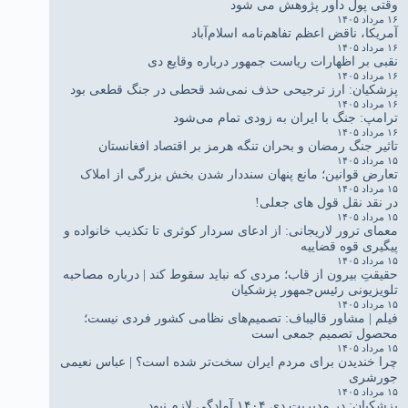
وقتی پول داور پژوهش می شود
۱۶ مرداد ۱۴۰۵
آمریکا، ناقض اعظم تفاهم‌نامه اسلام‌آباد
۱۶ مرداد ۱۴۰۵
نقبی بر اظهارات ریاست جمهور درباره وقایع دی
۱۶ مرداد ۱۴۰۵
پزشکیان: ارز ترجیحی حذف نمی‌شد قحطی در جنگ قطعی بود
۱۶ مرداد ۱۴۰۵
ترامپ: جنگ با ایران به زودی تمام می‌شود
۱۶ مرداد ۱۴۰۵
تاثیر جنگ رمضان و بحران تنگه هرمز بر اقتصاد افغانستان
۱۵ مرداد ۱۴۰۵
تعارض قوانین؛ مانع پنهان سنددار شدن بخش بزرگی از املاک
۱۵ مرداد ۱۴۰۵
در نقد نقل قول های جعلی!
۱۵ مرداد ۱۴۰۵
معمای ترور لاریجانی: از ادعای سردار کوثری تا تکذیب خانواده و
پیگیری قوه قضاییه
۱۵ مرداد ۱۴۰۵
حقیقتِ بیرون از قاب؛ مردی که نباید سقوط کند | درباره مصاحبه
تلویزیونی رئیس‌جمهور پزشکیان
۱۵ مرداد ۱۴۰۵
فیلم | مشاور قالیباف: تصمیم‌های نظامی کشور فردی نیست؛
محصول تصمیم جمعی است
۱۵ مرداد ۱۴۰۵
چرا خندیدن برای مردم ایران سخت‌تر شده است؟ | عباس نعیمی
جورشری
۱۵ مرداد ۱۴۰۵
پزشکیان: در مدیریت دی ۱۴۰۴ آمادگی لازم نبود