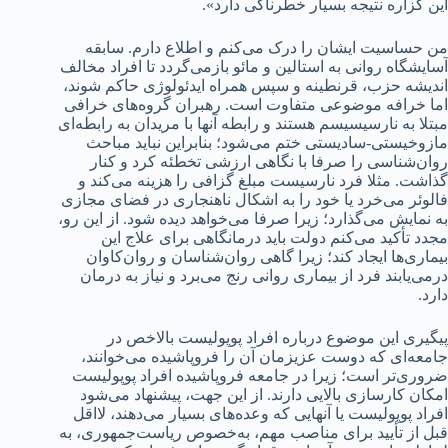
این گزاره نتیجه بسیار خطرناکی دارد».
من حساسیت ایشان را درک می‌کنم و اطلاع دارم. سابقه
آسایشگاه روانی به استالین و مائو بازمی‌گردد تا افراد مخالف
اندیشه حزب، قرنطینه و سپس همراه ایدئولوژی حاکم شوند،
اما خرافه موضوعی متفاوت است. رهبران گروه‌های خرافی
مبتلا به نارسیسیسم هستند و رابطه‌ آنها با مریدان به رابطه‌ای
مازوخیستی-سادیستی ختم می‌شود؛ بنابراین نباید مباحث
روان‌شناسی را صرفا با نگاهی ارزشی تخطئه کرد و کنار
گذاشت. مثلا فرد نارسیست مبلغ گزافی را هزینه می‌کند و
فالوئر می‌خرد یا خود را به اشکال ناهنجاری در فضای مجازی
به نمایش می‌گذارد؛ زیرا صرفا می‌خواهد دیده شود. از این رو،
مجدد تأکید می‌کنم دولت باید درمانگاهی برای علاج این
بیماری‌ها ایجاد کند؛ زیرا گاهی روان‌شناسان و روان‌کاوان
درمی‌یابند فرد از بیماری روانی رنج می‌برد و نیاز به درمان
دارد.
پیگیری این موضوع درباره افراد پوپولیست بالاخص در
جامعه‌ای که دوست عزیزمان آن را فروپاشیده می‌خوانند،
ضروری‌تر است؛ زیرا در جامعه فروپاشیده افراد پوپولیست
امکان کارسازی بالایی دارند. از این جهت، پیشنهاد می‌شود
افراد پوپولیست یا آنهایی که وعده‌های بسیار می‌دهند، لااقل
قبل از تأیید برای مناصب مهم، به‌خصوص ریاست‌جمهوری، به‌