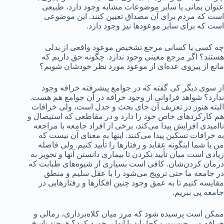
عنوان یمانی یا سایر موضوعات مشابه وجود دارد، طبیعی
است که مردم برای آن مصداق تعیین کنند. این موضوعی
است که برای سایر موعودها نیز وجود دارد.
چه کسی یا کسانی مرجع تشخیص موعود واقعی از بدلی
هستند؟ اگر مرجع معینی وجود ندارد. چگونه حق داریم که
مانع از پیروی عده‌ای از موعود مورد نظر خودشان شویم؟
از سوی دیگر کی گفته که در جوامع پیشرفته خرافه وجود
ندارد؟ شواهد فراوانی از وجود خرافه در آن جوامع هم هست.
البته هنوز در تعریف آن جای بحث و جدل است، ولی خرافات
هم کارکردهای خاص خود را دارد و در مقاطعی که استیصال و
ناامیدی افزایش پیدا می‌کند، برخی از افراد جامعه با مراجعه
به خرافات تسکین پیدا می‌کنند. اینها به معنای آن نیست که
من یا شما اینگونه عقاید و رفتارها را تأیید کنیم. ولی فاصله
زیادی است میان تأیید نکردن تا بیماری دانستن آنها و تجویز به
درمان کردن‌شان. کافی است بسیاری از شیوه‌های طبابت که
در جامعه ما حتی ترویج می‌شود را با عقل سلیم و منطق
مقایسه کنیم تا به عمق وجود چنین افکارها و رفتارهایی در
جامعه پی ببریم.
ممکن است پرسیده شود که مرز میان کلاه‌برداری، رمالی و
خرافه و… چیست و کجا باید با آنها برخورد کرد؟ هرچند پاسخ