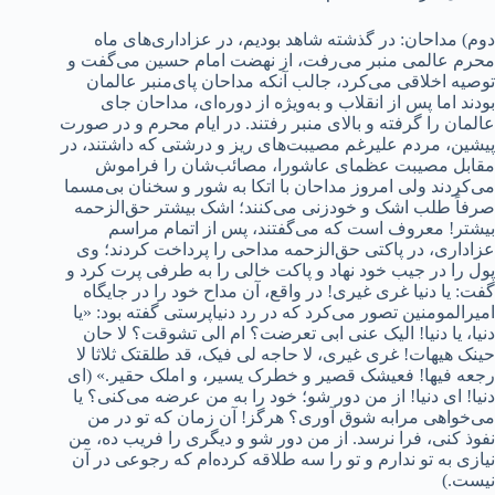
دوم) مداحان: در گذشته شاهد بودیم، در عزاداری‌های ماه
محرم عالمی منبر می‌رفت، از نهضت امام حسین می‌گفت و
توصیه اخلاقی می‌کرد، جالب آنکه مداحان پای‌منبر عالمان
بودند اما پس از انقلاب و به‌ویژه از دوره‌ای، مداحان جای
عالمان را گرفته و بالای منبر رفتند. در ایام محرم و در صورت
پیشین، مردم علیرغم مصیبت‌های ریز و درشتی که داشتند، در
مقابل مصیبت عظمای عاشورا، مصائب‌شان را فراموش
می‌کردند ولی امروز مداحان با اتکا به شور و سخنان بی‌مسما
صرفاً طلب اشک و خودزنی می‌کنند؛ اشک بیشتر حق‌الزحمه
بیشتر! معروف است که می‌گفتند، پس از اتمام مراسم
عزاداری، در پاکتی حق‌الزحمه مداحی را پرداخت کردند؛ وی
پول را در جیب خود نهاد و پاکت خالی را به طرفی پرت کرد و
گفت: یا دنیا غری غیری! در واقع، آن مداح خود را در جایگاه
امیرالمومنین تصور می‌کرد که در رد دنیاپرستی گفته بود: «یا
دنیا، یا دنیا! الیک عنی ابی تعرضت؟ ام الی تشوقت؟ لا حان
حینک هیهات! غری غیری، لا حاجه لی فیک، قد طلقتک ثلاثا لا
رجعه فیها! فعیشک قصیر و خطرک یسیر، و املک حقیر.» (ای
دنیا! ای دنیا! از من دور شو؛ خود را به من عرضه می‌کنی؟ یا
می‌خواهی مرابه شوق آوری؟ هرگز! آن زمان که تو در من
نفوذ کنی، فرا نرسد. از من دور شو و دیگری را فریب ده، من
نیازی به تو ندارم و تو را سه طلاقه کرده‌ام که رجوعی در آن
نیست.)