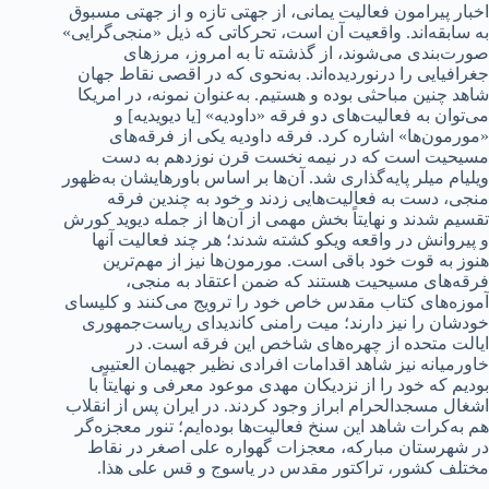
اخبار پیرامون فعالیت یمانی، از جهتی تازه و از جهتی مسبوق
به سابقه‌اند. واقعیت آن است، تحرکاتی که ذیل «منجی‌گرایی»
صورت‌بندی می‌شوند، از گذشته تا به امروز، مرزهای
جغرافیایی را درنوردیده‌اند. به‌نحوی که در اقصی نقاط جهان
شاهد چنین مباحثی بوده و هستیم. به‌عنوان نمونه، در امریکا
می‌توان به فعالیت‌های دو فرقه «داودیه» [یا دیویدیه] و
«مورمون‌ها» اشاره کرد. فرقه داودیه یکی از فرقه‌های
مسیحیت است که در نیمه نخست قرن نوزدهم به‌ دست
ویلیام میلر پایه‌گذاری شد. آن‌ها بر اساس باورها‌یشان به‌ظهور
منجی، دست به فعالیت‌هایی زدند و خود به چندین فرقه
تقسیم شدند و نهایتاً بخش مهمی از آن‌ها از جمله دیوید کورش
و پیروانش در واقعه ویکو کشته شدند؛ هر چند فعالیت آ‌نها
هنوز به قوت خود باقی است. مورمون‌ها نیز از مهم‌ترین
فرقه‌های مسیحیت هستند که ضمن اعتقاد به منجی،
آموزه‌های کتاب مقدس خاص خود را ترویج می‌کنند و کلیسای
خودشان را نیز دارند؛ میت رامنی کاندیدای ریاست‌جمهوری
ایالت متحده از چهره‌های شاخص این فرقه است. در
خاورمیانه نیز شاهد اقدامات‌ افرادی نظیر جهیمان العتیبی
بودیم که خود را از نزدیکان مهدی موعود معرفی و نهایتاً با
اشغال مسجدالحرام ابراز وجود کردند. در ایران پس از انقلاب
هم به‌کرات شاهد این سنخ فعالیت‌ها بوده‌ایم؛ تنور معجزه‌گر
در شهرستان مبارکه، معجزات گهواره علی ‌اصغر در نقاط
مختلف کشور، تراکتور مقدس در یاسوج و قس علی هذا.