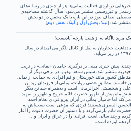
خبرهایی درباره‌ی فعالیت یمانی‌ها هر از چندی در رسانه‌های
رسمی و غیررسمی منتشر می‌شود. سال گذشته مصاحبه‌ی
تفصیلی انصاف نیوز در این باره با یک محقق در دو بخش
منتشر شد. [
لینک بخش اول
و
لینک بخش دوم
]
یک مرید ناآگاه به از هفت پارچه آبادیست!
یادداشت حجاریان به نقل از کانال تلگرامی امتداد در سال
۱۳۹۷ در زیر می‌آید:
چندی پیش خبری مبنی بر درگیری حامیان «یمانی» در تربت
حیدریه منتشر شد. سپس شاهد بودیم، در برخی دیگر از
مناطق کشور مانند خوزستان و قم افرادی به حمایت از یمانی
برخاستند. مطابق بعضی روایات، یمانی از فرزندان زید بن
علی و شخصیتی آخرالزمانی است و به‌همراه چند تن دیگر
شش‌ماه پیش از ظهور حضرت قائم خروج و ظهور را تمهید
می‌کند اما حامیان یمانی در ایران پیرو فردی به‌نام احمد
الحسن البصری هستند؛ فردی که مدعی است نسب‌اش به
حضرت قائم بازمی‌گردد و با دستور آن حضرت دعوت را آغاز
کرده و چند سالی است افرادی را در عراق و ایران و…
گردهم آورده است.