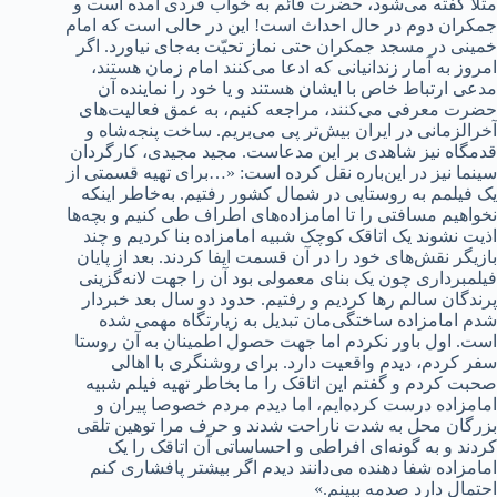
مثلاً گفته می‌شود، حضرت قائم به خواب فردی آمده است و
جمکران دوم در حال احداث است! این در حالی است که امام
خمینی در مسجد جمکران حتی نماز تحیّت به‌جای نیاورد. اگر
امروز به آمار زندانیانی که ادعا می‌کنند امام زمان هستند،
مدعی ارتباط خاص با ایشان هستند و یا خود را نماینده آن
حضرت معرفی می‌کنند، مراجعه کنیم، به عمق فعالیت‌های
آخرالزمانی در ایران بیش‌تر پی می‌بریم. ساخت پنجه‌شاه و
قدمگاه نیز شاهدی بر این مدعاست. مجید مجیدی، کارگردان
سینما نیز در این‌باره نقل کرده است: «…برای تهیه قسمتی از
یک فیلمم به روستایی در شمال کشور رفتیم. به‌خاطر اینکه
نخواهیم مسافتی را تا امامزاده‌های اطراف طی کنیم و بچه‌ها
اذیت نشوند یک اتاقک کوچک شبیه امامزاده بنا کردیم و چند
بازیگر نقش‌های خود را در آن قسمت ایفا کردند. بعد از پایان
فیلمبرداری چون یک بنای معمولی بود آن را جهت لانه‌گزینی
پرندگان سالم رها کردیم و رفتیم. حدود دو سال بعد خبردار
شدم امامزاده ساختگی‌مان تبدیل به زیارتگاه مهمی شده
است. اول باور نکردم اما جهت حصول اطمینان به آن روستا
سفر کردم، دیدم واقعیت دارد. برای روشنگری با اهالی
صحبت کردم و گفتم این اتاقک را ما بخاطر تهیه فیلم شبیه
امامزاده درست کرده‌ایم، اما دیدم مردم خصوصا پیران و
بزرگان محل به شدت ناراحت شدند و حرف مرا توهین تلقی
کردند و به گونه‌ای افراطی و احساساتی آن اتاقک را یک
امامزاده شفا دهنده می‌دانند دیدم اگر بیشتر پافشاری کنم
احتمال دارد صدمه ببینم.»