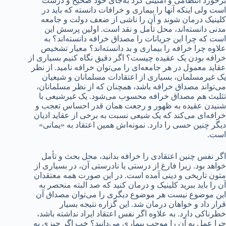
برخورد انتظامی و امنیتی کرد به‌جای خود صحیح و درست
است ولی اینکه آنها را بیماری و خرافات دانسته که باید در
کلینیک درمان شوند و آن را ناشی از ضعف دولت و جامعه
مدنی دانسته‌اند، محل تأمل و نقد است. اولین پرسش این
است که چرا این جریانات را مصداق خرافه دانسته‌اند؟ به
علاوه چرا خرافه را بیماری و بد دانسته‌اند؟ معیار تشخیص
خرافه بودن یک عقیده چیست؟ اگر دقیق نگاه کنیم بسیاری از
عقاید معمول در هر جامعه‌ای را می‌توان خرافه نامید. از نظر
یک غیرمسلمان، بسیاری از اعتقادات مسلمانان و شیعیان
می‌تواند مصداق خرافه باشد، همچنان که از نظر مسلمانان،
تثلیث هم مصداق خرافه محسوب می‌شود. یک غیرشیعی با
شنیدن عقیده به ظهور و رجعت همان قدر احساس تعجب و
خرافه‌ای می‌کند که یک شیعی نسبت به برخی از عقاید ادیان
دیگر چنین حسی را دارد. نمونه‌اش همین اعتقاد به «یمانی»
است.
اگر نفس چنین اعتقادی را خرافه بدانید، محل بحث و تأمل
خواهد بود. زیرا فارغ از درستی یا نادرستی آن، در بسیاری از
متون تاریخی و دینی آمده است. در این صورت همه معتقدان
آن را باید ببرید کلینیک و درمان کنید که صد البته منحصر به
این موضوع نیست هر موضوع دیگری را می‌توان مصداق آن
قرار داد و خواهان درمان شد. این گزاره نتیجه بسیار
خطرناکی دارد. به علاوه اگر نفس اعتقاد ایراد نداشته باشد،
چرا عمل به آن را موجب بیماری می‌دانید؟ خب اگر چیزی به