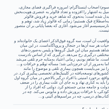
سوم) اصحاب اینستاگرام: امروزه فراگیری فضای مجازی،
میل به اشتهار را افزوده و تعداد فالوئر به عنصری هویت‌بخش
بدل شده است؛ به‌نحوی که شاهد خرید و فروش فالوئر
به‌اصطلاح فیک هستیم! زمانی که فالوئر زیاد شد، توهم و
نارسیسیسم آغاز می‌شود. آغازی که بعضاً پایانی بر آن متصور
نیست.
واقعیت آن است، سه گروه فوق‌الذکر اعضای یک خانواده‌اند و
حیات هر سه آ‌ن‌ها در جنجال و پروپاگانداست. در این میان
شاهد هستیم میان این قبیل گروه‌ها و پلیس به‌صورت‌های
مختلفی درگیری رخ می‌دهد. درگیری که از اساس نادرست
است. ما شاهد بودیم، زمانی اعتیاد به‌مثابه جرم تلقی می‌شد
اما به‌مرور از آن جرم‌زدایی شد؛ مسأله توهّم و خرافات و…
را نیز می‌بایست همچون بیماری تلقی و موضوع را مانند
کشورهای توسعه‌یافته در کلینیک‌های تخصصی پیگیری کرد. در
واقع، برخورد امنیتی با افراد درگیر بالاخص در میان گروه اول
را باید به کناری نهاد و به جای آن علت بیماری را در ضعف
دولت و جامعه مدنی جستجو کرد. دولتی که افراد را از
کودکی، با خرافات پرورش داده و مأنوس می‌کند. چه در
کتاب‌های درسی، چه در مراسم‌های آئینی و…