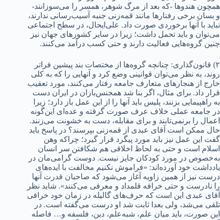
همچون هندوها -که بعد از مرگ شوهر، همسر را می‌سوزانند-
و بسان برخی رفتارها مانند قمه‌زنی جنبه آسیب‌رسانی ندارند،
نباید با آنها برخوردی صورت داد. علی‌ایحال، در سطح اجتماعی
می‌توان و باید تحمل داشت؛ زیرا در سایر کشورهای جهان نیز
چنین گروه‌هایی فعالیت دارند و حتی کسب درآمد می‌کنند.
۲) قانون‌گذاری: چنانچه گروه‌ها از مختصات بند پیشین فراتر
روند، به‌ ‌نظر می‌توان قوانینی وضع کرد و آنهایی را که به ‌کلی
خارج از هنجارهای متعارف جامعه رفتار می‌کنند، مورد تعقیب
قرار داد. برای مثال، اگر بنا شد همجنس‌بازان در ایران دست
به راهپیمایی بزنند، پلیس باید آنها را از این عمل باز دارد؛ زیرا
در جامعه عملی خلاف عرف صورت گرفته و عده‌ای این‌گونه
اعمال را برنمی‌تابند و برای مقابله، دست به خشونت می‌زنند.
حال ممکن است آقای عبدی از قمه‌زنی بپرسند؟ در پاسخ باید
گفت این عمل نیز باید مورد پیگرد قرار گیرد؛ چراکه وهن
اسلام است و حتی به‌ لحاظ اخلاقی هم شکافتن سر انسان
به‌خصوص در مورد کودکان جایز نیست. دوست گرامی‌مان در
یادداشت خود آورده‌‌اند: «فراموش نکنیم مخالفت با ایده‌های
درست نیز از همین زاویه آغاز می‌شود که صاحبان قدرت آنها
را نادرست و حتی خرافه قلمداد و معرفی می‌کنند». شاید نظر
آقای عبدی این است که حرف‌های گالیله در زمان خود خرافی
تلقی می‌شد، ولی بعدا ثابت شد او درست می‌گفته است. در
این صورت، باید میان علم، شبه‌علم، دین، فلسفه و… فاصله