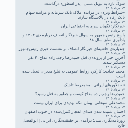
شوک تازه به لیونل مسی | پدر اسطوره درگذشت
۱۷ مرداد ۱۴۰۵
«شرایط ویژه» در مزایده املاک بانک سرمایه و مزایده سهام
بانک رفاه در پالایشگاه شازند
۱۷ مرداد ۱۴۰۵
خبرنگار؛ نگهبان سرمایه اجتماعی ایران
۱۷ مرداد ۱۴۰۵
پاسخ رئیس جمهور به سوال خبرنگار انصاف درباره دی ۱۴۰۴ و
یادآوری نطق سال ۸۸
۱۷ مرداد ۱۴۰۵
چندپاره‌ی حاشیه‌ای خبرنگار انصاف بر نشست خبری رئیس‌جمهور
۱۷ مرداد ۱۴۰۵
آخرین خبر از پرونده‌ی قتل حمیدرضا رجب‌زاده مداح: ۴ نفر
دستگیر شدند
۱۷ مرداد ۱۴۰۵
محمد خدادی: کارکرد روابط عمومی به تبلیغ مدیران تبدیل شده
است
۱۷ مرداد ۱۴۰۵
ننه دلاورهای ایرانی | محمدرضا تاجیک
۱۷ مرداد ۱۴۰۵
حمیدرضا رجب‌زاده مداح کیست و چطور به قتل رسید؟
۱۷ مرداد ۱۴۰۵
محمدعلی سبحانی: پیمان مکه تهدیدی برای ایران نیست
۱۷ مرداد ۱۴۰۵
احتمال شنیده شدن صدای انفجار کنترل‌شده در جنوب اصفهان
۱۷ مرداد ۱۴۰۵
روزنامه‌نگاری ملی؛ درآمدی بر حقیقت‌نگاری ایرانی | ابوالفضل
فاتح