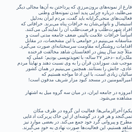
فارغ از نمونه‌های برون‌مرزی که پرداختن به آن‌ها مجالی دیگر
می‌طلبد، درباره چرایی پدید آمدن نمونه‌های وطنی
فعالیت‌های منجی‌گرایانه باید گفت، مردم ایران به‌دلیل
استیصال و ناتوانی‌شان به خرافات پناه می‌برند. خرافاتی که
افراد شهرت‌طلب و فرصت‌طلب آن را نمایندگی می‌کنند.
اساساً خرافات علامت بالینی ضعف جامعه مدنی است و
متأسفانه می‌بینیم در جوامعی با این مشخصات، در مقابل
اقدامات روشنگرانه مقاومت‌ سرسختانه‌ای صورت می‌گیرد.
مثلاً چند سال پیش در افغانستان شاهد مخالفت فرخنده
ملک‌زاده –دختر ۲۷ ساله- با تعویذنویسی بودیم؛ عملی که
موجب شد، سوزاندن قرآن را به وی نسبت دهند و نهایتاً مردم
عادی، جانش را بستانند. همچنین می‌بینیم در همان کشور
سالیان زیادی است، با این ادعا مواجه هستیم که
امیرالمومنین در مسجد کبود مزار شریف مدفون است!
امروزه در جامعه ایران، در میان سه گروه میل به اشتهار
مشاهده می‌شود.
یکم) آخرالزمانی‌ها: فعالیت این گروه در ظرف مکان
نمی‌گنجد و هر فرد در گوشه‌ای از این خاک پربرکت ادعایی
مطرح و پیروانی گرد خود جمع می‌کند. در بعضی موارد نیز
شاهد هستیم، این فعالیت‌ها صورت نهادی به خود می‌گیرند.