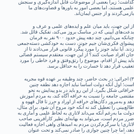
گذاشت؛ زیرا بعضی از موضوعات قابل اندازه‌گیری و سنجش
علمی هستند، اما بعضی امور به باورها و قضاوت‌های ما
بازمی‌گردند و از جنس ایمان‌اند.
از این جهت، باید میان علم و ایده‌های علمی و عرف و
بدعت‌های آیینی که در مناسک بروز می‌کند، تفکیک قائل شد.
چنانکه می‌دانیم، چند دهه پیش حدود ۹۰۰ نفر به فرمان
پیشوای فکری‌شان جیم جونز، دست به خودکشی دسته‌جمعی
زدند. آیا نباید جونز را مورد پیگرد قانونی قرار می‌دادند تا از
جان افراد صیانت کنند؟ از این جهت، معتقدم سیستم قضائی
باید پیش از اقدام، موضوع را رتق‌و‌فتق و فرد خاطی را مورد
تعقیب قرار دهد تا خسارت را به حداقل برسد.
۳) اجرائی: در بحث حاضر، چند وظیفه بر عهده قوه مجریه
است؛ اول آنکه دولت اساسا نباید اجازه دهد نطفه چنین
خرافاتی شکل بگیرد. از این رو باید در بدو پیدایش به نحو
مقتضی جامعه را نسبت به خرافه آگاه کند، به مردم آموزش
دهد و به‌مرور دکان‌های خرافه از اوراد و حرز تا فال قهوه و
طالع‌بینی را تعطیل کند نه آنکه خود مروج آن شود. برای مثال،
دولت ما به‌رغم آنکه می‌داند لاتاری به ‌لحاظ علمی و آماری به
ضرر مردم است، می‌تواند به بهانه‌ای نظیر کارآفرینی صاحب
لاتاری! یا سرگرم‌کردن مردم به امیدهای واهی اجازه فعالیت
دهد، اما چرا چنین جوازی را صادر نمی‌کند و تحت عنوان