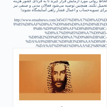
لحاظ روانی مورد آزمایش قرار گیرند تا به فردای کشور هزینه
تحمیل نکنند. همچنین توصیه می‌شود فعالان مدنی و صنفی نیز
برای تسویه‌حساب و اعمال فشار راهی آسایشگاه نشوند!
http://www.ensafnews.com/345437/%D8%A7%D8%AD%D
9%85%D8%AF%D8%A7%D9%84%D8%AD%D8%B3%D
9%86-%D9%85%D8%AF%D8%B9%DB%8C-
%D8%A7%D9%85%D8%A7%D9%85-
%D8%B2%D9%85%D8%A7%D9%86%DB%8C-
%DA%A9%DB%8C%D8%B3%D8%AA%D8%9F-
%DA%AF%D9%81%D8%AA%E2%80%8C/