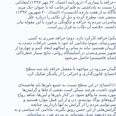
«خرافه یا بیماری؟» (روزنامه اعتماد،‌ ۲۲ مهر ۱۳۹۷) انتقاداتی
را نسبت به یادداشتی به قلم این‌جانب که با عنوان «یک مرید
ناآگاه به از هفت پارچه آبادیست!» (امتداد، ۲۰ شهریور ۱۳۹۷)
منتشر شد، مطرح کرده و ذیل آن نکاتی را درباره علل
پناه‌بردن مردم به خرافه و چگونگی برخورد با این مقوله بیان
داشتند. خلاصه آن نکات به قرار زیر است.
یکم) خرافه کارکرد دارد، دوم) خرافه ضرری به کسی
نمی‌رساند، سوم) مادامی که خود با بعضی خرافات دست به
گریبان هستیم، نباید به یمانی و امثالهم انتقاد کنیم و چهارم) از
تجویز بستری‌شدن در آسایشگاه روانی، نتایج بسیار خطرناکی
[شاید فاشیسم] حاصل می‌شود.
گمان می‌رود در مواجهه با معضل خرافه باید سه سطح
اجتماع، قانون‌گذاری و اجرائی را از یکدیگر تفکیک کرد.
۱) اجتماع: در این سطح نسبت به جمیع باورها باید هاضمه‌ای
قوی داشت، هرچند ممکن است بعضی ادعاها و گرایش‌ها
مورد پسند ما واقع نشود. در کنار باورها و آیین‌ها، شاهد رواج
گروه‌های یوگا، بودیسم، ذن و از این قبیل موارد هستیم و
نمی‌توانیم مردم را از گرایش به آنها بازداریم. چنانچه
گرایش‌هایی از این جنس رونق بگیرند، مادامی که سیاسی و به
گروه ذی‌نفوذ تبدیل نشده‌اند، به مردم ضرر نرسانده‌اند،