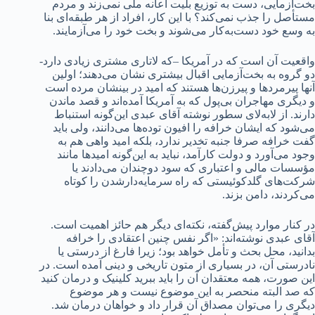
بخت‌‌آزمایی، دست به توزیع بلیت اعانه ملی نمی‌زند و مردم
مستأصل را جذب نمی‌کند؟ با این کار، افراد از هر طبقه‌ای بنا
به وسع خود دست‌به‌کار می‌شوند و بخت خود را می‌آزمایند.
واقعیت آن است که در آمریکا –که لاتاری مشتری زیادی دارد-
دو گروه به بخت‌آزمایی اقبال بیشتری نشان می‌دهند؛ اولین
آنها پیرمردها و پیرزن‌ها هستند که امید در بینشان مرده است
و دیگری مهاجران بی‌پول که به آمریکا آمده‌اند و قصد ماندن
دارند. از لابه‌لای سطور نوشته آقای عبدی این‌گونه استنباط
می‌شود که ایشان خرافه را افیون توده‌ها می‌دانند، ولی باید
گفت خرافه صرفا جنبه تخدیر ندارد، بلکه امید واهی هم به‌
وجود می‌آورد و دولت کارآمد، نباید به این‌گونه‌ امیدها مانند
مؤسسات مالی و اعتباری که سود دوچندان می‌دادند یا
شرکت‌های گلدکوئیستی که راه سرمایه‌دارشدن را کوتاه
می‌کردند، دامن بزند.
در کنار موارد پیش‌گفته، نکته‌ای دیگر هم حائز اهمیت است.
آقای عبدی نوشته‌اند:‌ «اگر نفس چنین اعتقادی را خرافه
بدانید، محل بحث و تأمل خواهد بود؛ زیرا فارغ از درستی یا
نادرستی آن، در بسیاری از متون تاریخی و دینی آمده است. در
این صورت، همه معتقدان آن را باید ببرید کلینیک و درمان کنید
که صد البته منحصر به این موضوع نیست و هر موضوع
دیگری را می‌توان مصداق آن قرار داد و خواهان درمان شد.