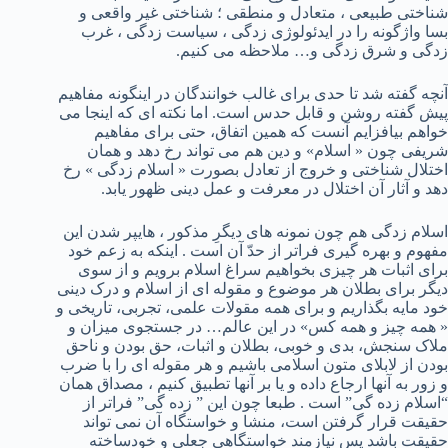
شناختی طبیعی ، متعادل و منطقی ؛ شناختی غیر واقعی و
بسا واژگونه را در ایدئولوژی زدگی ، سیاست زدگی ، غرب
زدگی و شرق زدگی و… ملاحظه می کنیم.
آنچه گفته شد تا حدی برای غالب خوانندگان در اینگونه مفاهیم
پیش گفته روشن و قابل حدس است. اما نکته ای که اینجا می
خواهم بیافزایم آنست که همین اتفاق، حتی برای مفاهیم
شریفی چون « اسلام» و دین هم می تواند رخ دهد و همان
اختلال شناختی و خروج از تعادل بصورت « اسلام زدگی » رخ
دهد و آثار آن اختلال در معرفت و عمل دینی ظهور یابد.
اسلام زدگی هم چون نمونه های دیگرِ مذکور ، هایپر شدن این
مفهوم و بهره گیری فراتر از حدّ آن است . اینکه به زعم خود
برای اثبات هر چیزی بخواهیم سراغ اسلام برویم و از سوی
دیگر برای بطلان هر موضوع و مقوله ای از اسلام و درک دینی
خود مایه بگذاریم و برای همه مقولات علمی، تجربی، تاریخی و
« همه چیز و همه کس» در این عالم… در جستجوی میزان و
ملاک سنجش، بدی و خوبی، بطلان و اثبات، حق بودن و ناحق
بودن از لابلای متون اسلامی باشیم و هر مقوله ای را با ضرب
و زور به آنها ارجاع داده و یا بر آنها تطبیق کنیم ، مصداق همان
“اسلام زده گی” است . طبعا چون این ” زده گی” فراتر از
حقیقت قرار گرفتن است، منشا و خواستگاه آن نمی تواند
حقیقت باشد پس نیازمند خواستگاهی جعلی و خودساخته