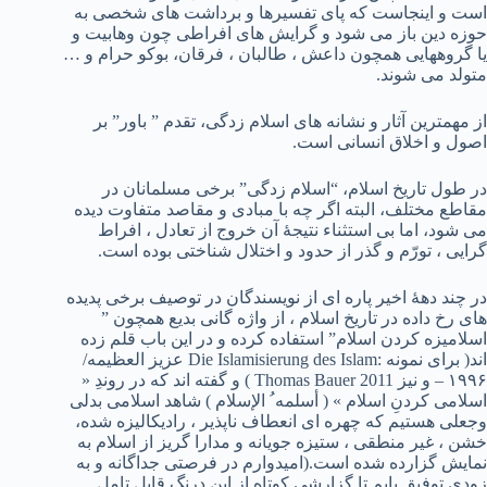
است و اینجاست که پای تفسیرها و برداشت های شخصی به
حوزه دین باز می شود و گرایش های افراطی چون وهابیت و
یا گروههایی همچون داعش ، طالبان ، فرقان، بوکو حرام و …
متولد می شوند.
از مهمترین آثار و نشانه های اسلام زدگی، تقدم ” باور” بر
اصول و اخلاق انسانی است.
در طول تاریخ اسلام، “اسلام زدگی” برخی مسلمانان در
مقاطع مختلف، البته اگر چه با مبادی و مقاصد متفاوت دیده
می شود، اما بی استثناء نتیجۀ آن خروج از تعادل ، افراط
گرایی ، تورّم و گذر از حدود و اختلال شناختی بوده است.
در چند دهۀ اخیر پاره ای از نویسندگان در توصیف برخی پدیده
های رخ داده در تاریخ اسلام ، از واژه گانی بدیع همچون ”
اسلامیزه کردن اسلام” استفاده کرده و در این باب قلم زده
اند( برای نمونه :Die Islamisierung des Islam عزیز العظیمه/
۱۹۹۶ – و نیز Thomas Bauer 2011 ) و گفته اند که در روندِ «
اسلامی کردنِ اسلام » ( أسلمه ُ الإسلام ) شاهد اسلامی بدلی
وجعلی هستیم که چهره ای انعطاف ناپذیر ، رادیکالیزه شده،
خشن ، غیر منطقی ، ستیزه جویانه و مدارا گریز از اسلام به
نمایش گزارده شده است.(امیدوارم در فرصتی جداگانه و به
زودی توفیق یابم تا گزارشی کوتاه از این درنگ قابل تامل