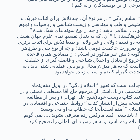
برخی از این نویسندگان ارائه کنم )
” اسلام زدگی ” در هر نوع آن ، چه تلاش برای اثبات فیزیک و
شیمی و طب و مهندسی و زیست شناسی و ریاضیات و نجوم
و …. اسلامی باشد ؛ و چه از نوع نمونه های شیک شدۀ ”
فرهنگستانی! ” آن، که به دنبال تقسیم تمام علوم جهان هستی
به دو قسم : ولایی و غیر ولایی و طبعاً تلاش برای اثبات برتری
و ضرورت حاکمیت دومی باشد ؛ و چه از نوع نفی و طردِ هر
گونه دانش غیر مذکور در اسلام ؛ از مصادیق همان قاعدۀ
خروج از تعادل و اختلال شناختی و فاصله گیری از حقیقت
است که به هر میزان مجال و تواناییِ عملیاتی شدن یابد ، به
شدت گمراه کننده و آسیب زننده خواهد بود.
جالب است که تعبیر ” اسلام زدگی” در اوایل دهه پنجاه
شمسی در یادداشتی از مرحوم حاج آقا مصطفی خمینی و در
نقد کتاب دوست خود (شیخ علی تهرانی) و پس از مطالعه
نسخه پیش از انتشار کتاب ” روابط اجتماعی و اقتصادی در
اسلام ” آمده است.آنجا که خطاب به او می نویسد:
《 باید سعی کنید مارکس زده معرفی نشوید …. نمی گویم
اسلام زده باشید و به هر وسیله ای باطلی را تصحیح کنید …
》