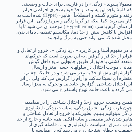
معمولا پسوند « زدگی» را در فارسی برای حالت و وضعیتی
که کلمۀ واجد این پسوند، از حدّ خود به نحوی افراطی فراتر
رفته و متورم گشته و اصطلاحاً «هایپر» (Hyper) شده است به
کار می برند. کما اینکه در گرمازدگی و سرما زدگی ، این فراتر
از دمای گرم یا سرد (Hyperthermia ) موجب آن می شود تا با
افزایش یا کاهش بیش از حدّ دما، مکانیسم تنظیمی دمای بدن،
مختل شده که می تواند حتی به مرگ بیانجامد.
یا در مفهوم آشنا و پر کاربرد « دریا زدگی » ، خروج از تعادل و
فراتر از حدّ قرار گرفتن، به این صورت است که حرکتهای
متعدد کشتی یا قایق از طریق جابجایی مایع داخل گوش
میانی، موجب اختلال در سلولهای حسی مغز و ارسال
گزارشهای بیش از حدّ به مغز می شود و در حالیکه چشم ،
منظره ای نسبتا ساکت و آرام را گزارش می کند ولی در اثر
این اختلال شناختی، گزارش جابجایی و تحرک به مغز ارسال
می گردد و باعث حالت تهوع واستفراغ می شود.
همین وضعیت خروج ازحدّ و اختلال شناختی را در مفاهیمی
چون غرب زدگی ، شرق زدگی، سیاست زدگی، ایدئولوژی
زدگی میتوانیم ببینیم. بطوریکه با خروج از تعادل شناختی و
هایپر شدن غیر منطقی و سایه افکنی همه جانبه و خارج از حد
غرب ، شرق ، سیاست ، ایدئولوژی و … فاصله گیری از
حقیقت و خطای شناختی رخ می دهد که در مقایسه با