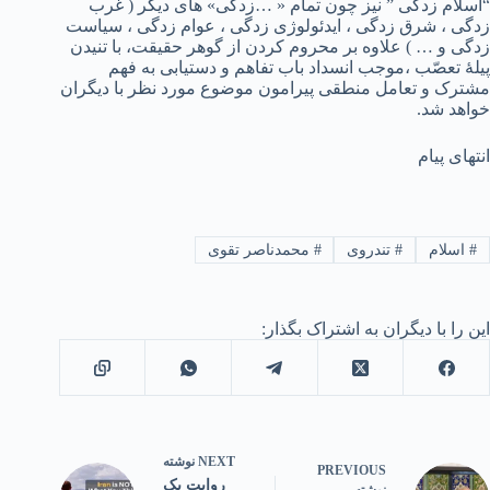
“اسلام زدگی ” نیز چون تمام « …زدگی» های دیگر ( غرب
زدگی ، شرق زدگی ، ایدئولوژی زدگی ، عوام زدگی ، سیاست
زدگی و … ) علاوه بر محروم کردن از گوهر حقیقت، با تنیدن
پیلۀ تعصّب ،موجب انسداد باب تفاهم و دستیابی به فهم
مشترک و تعامل منطقی پیرامون موضوع مورد نظر با دیگران
خواهد شد.
انتهای پیام
#
اسلام
#
تندروی
#
محمدناصر تقوی
این را با دیگران به اشتراک بگذار:
NEXT
نوشته
PREVIOUS
روایت یک