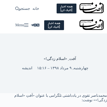
Ski
t
همه اخبار
خانه
جستجو
سیاسی
[کلیک کن]
conten
همه اخبار
Menu
[کلیک کن]
آفت ِ «اسلام زدگی!»
چهارشنبه, ۹ مرداد ۱۳۹۸ – ۱۵:۱۶
اندیشه
محمدناصر تقوی در یادداشتی تلگرامی با عنوان «آفتِ «اسلام
زدگی!»» نوشت: