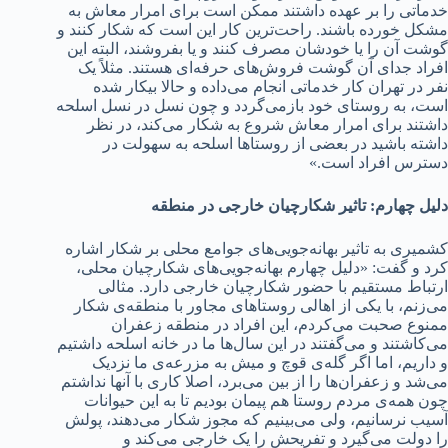
خدماتی را بر عهده داشتند ممکن است برای امرار معاش به
مشکل خورده باشند. راحت‌ترین کار این است که شکار کنند و
گوشت آن را یا خودشان مصرف کنند و یا بفروشند، البته این
افراد جدای آن گوشت فروش‌های حرفه‌ای هستند. مثلاً یک
نفر در تهران کار خدماتی انجام می‌داده و حالا بیکار شده
است، به روستای خود بازمی‌گردد و چون نسل در نسل اسلحه
داشتند برای امرار معاش شروع به شکار می‌کند، در نظر
داشته باشید در بعضی از روستاها اسلحه‌ به سهولت در
دسترس افراد است.»
دلیل چهارم: تاثیر شکارچیان خارجی در منطقه
کشمیری به تاثیر بهانه‌جویی‌های جوامع محلی بر شکار اشاره
کرد و گفت: «دلیل چهارم بهانه‌جویی‌های شکارچیان محلی،
ارتباط مستقیم با حضور شکارچیان خارجی دارد. مثالی
می‌زنم، با یکی از اهالی روستاهای مجاور با منطقه‌ی شکار
ممنوع صحبت می‌کردم، این افراد در منطقه زعفران
می‌کاشتند و می‌گفتند در این سال‌ها ما در خانه اسلحه داشتیم
و داریم، اما اگر گله‌ی قوچ و میش به مزرعه‌ی ما نزدیک
می‌شد و زعفران‌ها را از بین می‌برد، اصلا کاری با آنها نداشتم
چون همه‌ی مردم روستا هم پیمان بودیم تا به این حیوانات
آسیب نرسانیم، ولی می‌بینیم که مجوز شکار می‌دهند، پولش
را دولت می‌گیرد و تفریحش را یک خارجی می‌کند و