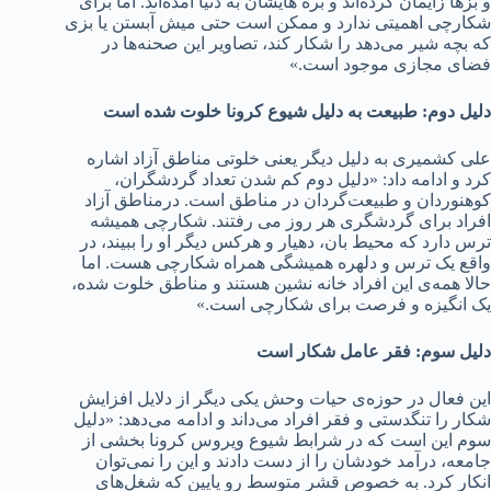
و بزها زایمان کرده‌اند و بره هایشان به دنیا آمده‌اند. اما برای
شکارچی اهمیتی ندارد و ممکن است حتی میش آبستن یا بزی
که بچه شیر می‌دهد را شکار کند، تصاویر این صحنه‌ها در
فضای مجازی موجود است.»
دلیل دوم: طبیعت به دلیل شیوع کرونا خلوت شده است
علی کشمیری به دلیل دیگر یعنی خلوتی مناطق آزاد اشاره
کرد و ادامه داد: «دلیل دوم کم شدن تعداد گردشگران،
کوهنوردان و طبیعت‌گردان در مناطق است. درمناطق آزاد
افراد برای گردشگری هر روز می رفتند. شکارچی همیشه
ترس دارد که محیط بان، دهیار و هرکس دیگر او را ببیند، در
واقع یک ترس و دلهره همیشگی همراه شکارچی هست. اما
حالا همه‌ی این افراد خانه نشین هستند و مناطق خلوت شده،
یک انگیزه و فرصت برای شکارچی است.»
دلیل سوم: فقر عامل شکار است
این فعال در حوزه‌ی حیات وحش یکی دیگر از دلایل افزایش
شکار را تنگدستی و فقر افراد می‌داند و ادامه می‌دهد: «دلیل
سوم این است که در شرابط شیوع ویروس کرونا بخشی از
جامعه، درآمد خودشان را از دست دادند و این را نمی‌توان
انکار کرد. به خصوص قشر متوسط رو پایین که شغل‌های