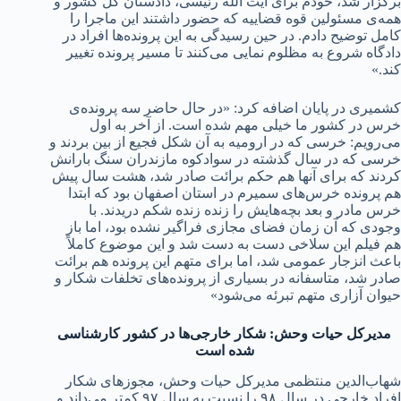
برگزار شد، خودم برای آیت الله رئیسی، دادستان کل کشور و
همه‌ی مسئولین قوه قضاییه که حضور داشتند این ماجرا را
کامل توضیح دادم. در حین رسیدگی به این پرونده‌ها افراد در
دادگاه شروع به مظلوم نمایی می‌کنند تا مسیر پرونده تغییر
کند.»
کشمیری در پایان اضافه کرد: «در حال حاضر سه پرونده‌ی
خرس در کشور ما خیلی مهم شده است. از آخر به اول
می‌رویم: خرسی که در ارومیه به آن شکل فجیع از بین بردند و
خرسی که در سال گذشته در سوادکوه مازندران سنگ بارانش
کردند که برای آنها هم حکم برائت صادر شد، هشت سال پیش
هم پرونده خرس‌های سمیرم در استان اصفهان بود که ابتدا
خرس مادر و بعد بچه‌هایش را زنده زنده شکم دریدند. با
وجودی که آن زمان فضای مجازی فراگیر نشده بود، اما باز
هم فیلم این سلاخی دست به دست شد و این موضوع کاملاً
باعث انزجار عمومی شد، اما برای متهم این پرونده هم برائت
صادر شد، متاسفانه در بسیاری از پرونده‌های تخلفات شکار و
حیوان آزاری متهم تبرئه می‌شود»
مدیرکل حیات وحش: شکار خارجی‌ها در کشور کارشناسی
شده است
شهاب‌الدین منتظمی مدیرکل حیات وحش، مجوزهای شکار
افراد خارجی در سال ۹۸ را نسبت به سال ۹۷ کمتر می‌داند و