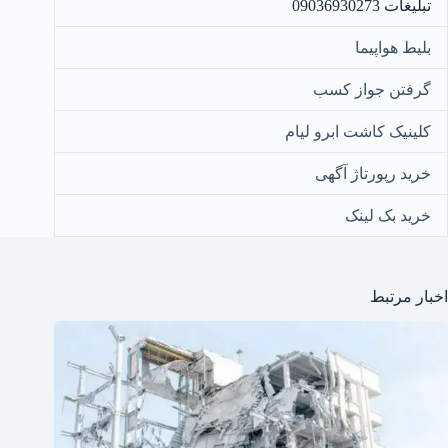
تبلیغات 09036930273
بلیط هواپیما
گرفتن جواز کسب
کلینیک کاشت ابرو لیام
خرید رپورتاژ آگهی
خرید بک لینک
اخبار مرتبط