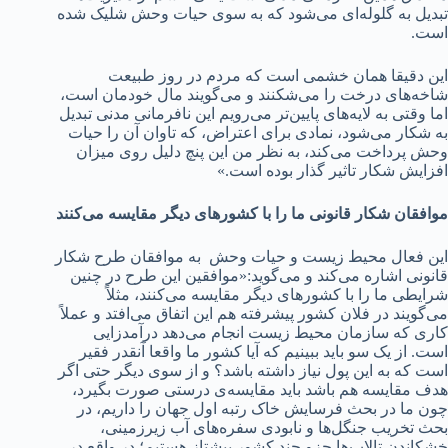
تبدیل به گلوله‌ای می‌شود که به سوی حیات وحش شلیک شده
است.
این دقیقا همان خشمی است که مردم در روز طبیعت
شاخه‌های درخت را می‌شکنند و می‌گویند مال خودمان است،
اما وقتی به لایه‌های پایین‌تر می‌رویم این نافرمانی مدنی تبدیل
به شکار می‌شود، نمادی برای اعتراض، که تاوان آن را حیات
وحش پرداخت می‌کند، به نظر من این پنچ دلیل روی میزان
افزایش شکار تاثیر گذار بوده است.»
موافقان شکار قانونی ما را با کشورهای دیگر مقایسه می‌کنند
این فعال محیط زیست و حیات وحش به موافقان طرح شکار
قانونی اشاره می‌کند و می‌گوید:«موافقین این طرح در چنین
شرایطی ما را با کشورهای دیگر مقایسه می‌کنند، مثلاً
می‌گویند در فلان کشور پیشرفته هم این اتفاق می‌افتد و عملاً
کاری که سازمان محیط زیست انجام می‌دهد درآمدزایی
است. از یک سو باید ببینیم که آیا کشور ما واقعا آنقدر فقیر
است که به این پول نیاز داشته باشد؟ و از سوی دیگر حتی اگر
هدف مقایسه هم باشد باید مقایسه‌ی درستی صورت بگیرد،
چون ما در بحث فرسایش خاک رتبه اول جهان را داریم‌، در
بحث تخریب جنگل‌ها و نابودی سفره‌های آب‌ زیرزمینی،
خشکاندن تالاب‌ها جزو چند کشور پیشتاز هستیم؛ در واقع در