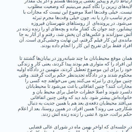
ارتباط دارم و پیگیر بعضی پرونده‌ها هستم و اگر یک مقدار
لایه‌های زیرین را نگاه کنیم می‌بینیم که وضعیت مطلوب
نیست. خیلی وقت‌ها اصلا موضوع این نیست که مجازات با
جرم تناسب دارد یا نه، چون خیلی وقت‌ها مجرم تبرئه
می‌شود. در پرونده‌ای از روستاهای شهرستان فیروزه
نیشابور، چند جوان یک کفتار ماده و بچه‌های او را زنده زنده در
آتش سوزاندند و عکس‌های آن پخش شد، رفتم و از آثار به جا
مانده‌ی این کار فیلم گرفتم، این نهایت وحشی‌گری است. آن
افراد فقط برای تفریح این کار را انجام داده بودند.
همان موقع محیط‌بانان ما چند شبانه‌روز در بیابان‌ها گشتند تا
این افراد را که متواری هم بودند پیدا کردند، یعنی کار و زندگی
خود را برای این موضوع تعطیل کردند، متهمین در دادگاه اولیه
محکوم شدند و در دادگاه تجدیدنظر حکم برائت گرفتند. وقتی
چنین مواردی را تبرئه می‌کنند پس می‌خواهند چه کسی را
مجازات کنند؟ چنین اتفاقاتی باعث می‌شود تا محیط‌بانان
دلسرد شوند و اصلا خطرات حاصل برای محیط بان و
خانواده‌اش بیشتر شود. باید دید که وقتی چنین اتفاقاتی
می‌افتد محیط‌بان دفعه‌ی بعد هم با همین جدیت به دنبال
شکارچی می روند؟ همین افراد، در همین روستا، بعد از اعلام
حکم برائت، حدود ۸ تشی را زنده زنده آتش زدند.
در جلسه‌ای که اواخر بهمن ماه در شورای عالی قضایی