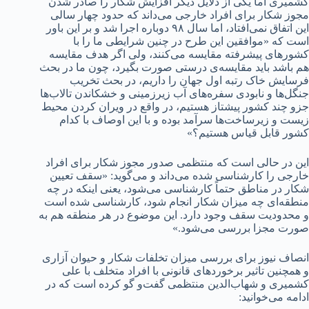
کشمیری اما یکی از دلایل دیگر افزایش شکار را صادر شدن
مجوز شکار برای افراد خارجی می‌داند که حدود چهار سالی
این اتفاق نمی‌افتاد، اما سال ۹۸ دوباره اجرا شد و بر این باور
است که «موافقین این طرح در چنین شرایطی ما را با
کشورهای پیشرفته مقایسه می‌کنند، ولی اگر هدف مقایسه
هم باشد باید مقایسه‌ی درستی صورت بگیرد، چون ما در بحث
فرسایش خاک رتبه اول جهان را داریم‌، در بحث تخریب
جنگل‌ها و نابودی سفره‌های آب‌ زیرزمینی و خشکاندن تالاب‌ها
جزو چند کشور پیشتاز هستیم، در واقع در ویران کردن محیط
زیست و زیرساخت‌ها سرآمد بوده و با این اوصاف با کدام
کشور قابل قیاس هستیم؟»
این در حالی است که منتظمی صدور مجوز شکار برای افراد
خارجی را کارشناسی شده می‌داند و می‌گوید: «سقف تعیین
شکار در مناطق حتماً کارشناسی می‌شود، یعنی اینکه در چه
منطقه‌ای چه میزان شکار انجام شود، کارشناسی شده است
و محدودیت سقف وجود دارد. این موضوع در هر منطقه هم به
صورت مجزا بررسی می‌شود.»
انصاف نیوز برای بررسی میزان تخلفات شکار و حیوان آزاری
و همچنین تاثیر برخوردهای قانونی با افراد متخلف با علی
کشمیری و شهاب‌الدین منتظمی گفت‌و گو کرده است که در
ادامه می‌خوانید: