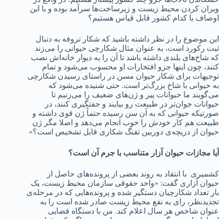
ویران کردن محیط زیست و زیرساخت‌ها سرآمد بوده و با این
اوصاف با کدام کشور قابل قیاس هستیم؟
این موضوع را در نظر داشته باشید که شکار تروفه به دنبال
ثبت رکورد است، به عنوان مثال شکارچی حیوانی را می‌زند
که شاخ‌های بلندی داشته باشد تا آن را به دیوار خانه‌اش نصب
کنند، چون اینها جزو افتخارات او محسوب می‌شود و تمام
توجیهات برای شکار حیوان مسن در راستای رسیدن شکارچی
به حیوانی با شاخ بزرگ‌تر است. حتی شنیده می‌شود که
می‌گویند ما حیوانات پیر و ژن‌های ضعیف را می‌زنیم تا
حیوانات جوان‌تر در طبیعت رو بیایند و جفتگیری کنند، در
صورتیکه حیوانی که به آن سن رسیده حتماً ژن قوی داشته و
طبیعت هم کار خودش را خوب انجام می‌دهد و اصلا مگر ژن
حیوان از دریچه‌ی دوربین تفنگ شکاری قابل تشخیص است؟»
آیا مجازات حیوان آزار متناسب با جرم آن است؟
کشمیری با انتقاد به روند بعضی از پرونده‌های حاصل از
حیوان آزاری گفت: «واحد حقوقی سازمان محیط زیست، یک
بار تعداد شکارچیان دستگیر شده و پرونده‌هایی که در مرحله‌ی
تجدیدنظر، رای به نفع محیط زیست صادر شده است را به
عنوان شاخص هر سال اعلام کند. من با دستگاه قضایی