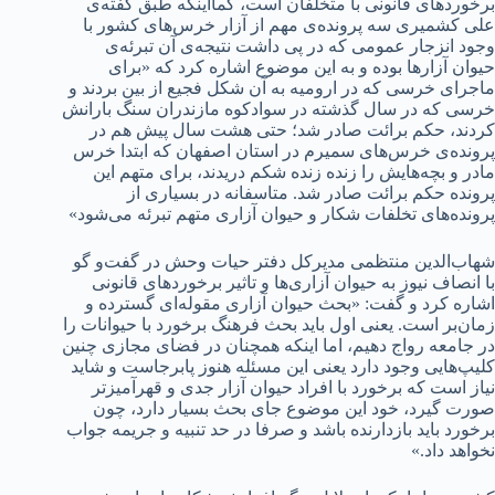
برخوردهای قانونی با متخلفان است، کمااینکه طبق گفته‌ی
علی کشمیری سه پرونده‌ی مهم از آزار خرس‌های کشور با
وجود انزجار عمومی که در پی داشت نتیجه‌ی آن تبرئه‌ی
حیوان آزارها بوده و به این موضوع اشاره کرد که «برای
ماجرای خرسی که در ارومیه به آن شکل فجیع از بین بردند و
خرسی که در سال گذشته در سوادکوه مازندران سنگ بارانش
کردند، حکم برائت صادر شد؛ حتی هشت سال پیش هم در
پرونده‌ی خرس‌های سمیرم در استان اصفهان که ابتدا خرس
مادر و بچه‌هایش را زنده زنده شکم دریدند، برای متهم این
پرونده حکم برائت صادر شد. متاسفانه در بسیاری از
پرونده‌های تخلفات شکار و حیوان آزاری متهم تبرئه می‌شود»
شهاب‌الدین منتظمی مدیرکل دفتر حیات وحش در گفت‌و گو
با انصاف نیوز به حیوان آزاری‌ها و تاثیر برخوردهای قانونی
اشاره کرد و گفت: «بحث حیوان آزاری مقوله‌ای گسترده‌ و
زمان‌بر است. یعنی اول باید بحث فرهنگ برخورد با حیوانات را
در جامعه رواج دهیم، اما اینکه همچنان در فضای مجازی چنین
کلیپ‌هایی وجود دارد یعنی این مسئله هنوز پابرجاست و شاید
نیاز است که برخورد با افراد حیوان آزار جدی‌ و قهرآمیزتر
صورت گیرد، خود این موضوع جای بحث بسیار دارد، چون
برخورد باید بازدارنده باشد و صرفا در حد تنبیه و جریمه جواب
نخواهد داد.»