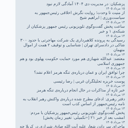
پزشکیان: در مدیریت دی ۱۴۰۴ آمادگی لازم نبود
۱۵ مرداد ۱۴۰۵
از منیت تا وحدت؛ روایت نگرش اخلاقی رئیس‌جمهور به
سیاست‌ورزی | ابراهیم شیخ
۱۴ مرداد ۱۴۰۵
ساعت پخش گفت‌وگوی تلویزیونی رئیس جمهور پزشکیان از
شبکه‌ی ۱ و خبر
۱۴ مرداد ۱۴۰۵
رسیدگی به پرونده کلاهبرداری یک شرکت مهاجرتی با حدود ۳۰۰
شاکی در دادسرای تهران | شناسایی و توقیف ۲ همت از اموال
متهمان
۱۴ مرداد ۱۴۰۵
معتضد: عبدالله شهبازی هم مورد حمایت حکومت پهلوی بود و هم
جمهوری اسلامی
۱۴ مرداد ۱۴۰۵
چرا توافق ایران و عمان درباره‌ی تنگه هرمز اعلام نشد؟
۱۴ مرداد ۱۴۰۵
پوست خربزه تحلیلگران غربی | رضا رئیسی
۱۳ مرداد ۱۴۰۵
خبر تازه از مذاکرات در حال انجام درباره‌ی تنگه هرمز
۱۳ مرداد ۱۴۰۵
دفتر رهبری: ادعای مطرح شده درباره‌ی واکنش رهبر انقلاب به
نامه رئیس‌جمهور از اساس کذب است
۱۳ مرداد ۱۴۰۵
پخش گفت‌وگوی تلویزیونی رئیس‌جمهور پزشکیان با مردم:
امشب بعد از خبر ۲۱ [+تکمیلی: تغییر زمان پخش]
۱۳ مرداد ۱۴۰۵
ماجرای سر دادن شعار علیه آیت الله صادق شیرازی در کربلا چه